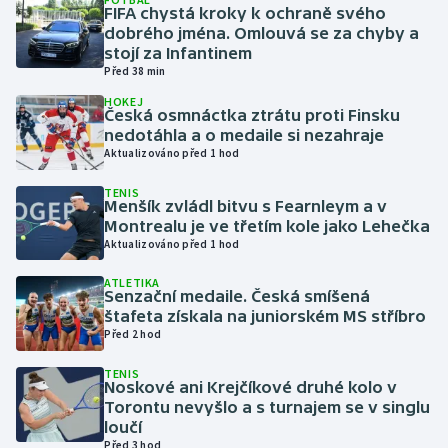
FIFA chystá kroky k ochraně svého
dobrého jména. Omlouvá se za chyby a
Gymnastika
stojí za Infantinem
Před 38 min
Házená
HOKEJ
Česká osmnáctka ztrátu proti Finsku
nedotáhla a o medaile si nezahraje
Jezdectví
Aktualizováno před 1 hod
Judo
TENIS
Menšík zvládl bitvu s Fearnleym a v
Montrealu je ve třetím kole jako Lehečka
Krasobruslení
Aktualizováno před 1 hod
ATLETIKA
Lezení
Senzační medaile. Česká smíšená
štafeta získala na juniorském MS stříbro
Lyže a snowboard
Před 2 hod
TENIS
Moderní pětiboj
Noskové ani Krejčíkové druhé kolo v
Torontu nevyšlo a s turnajem se v singlu
loučí
Motorsport
Před 3 hod