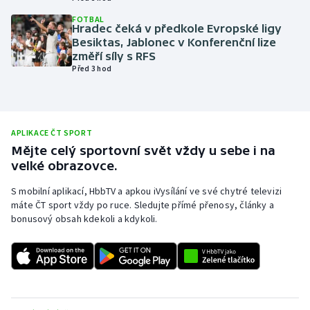
Olympijské hry
FOTBAL
Hradec čeká v předkole Evropské ligy
Besiktas, Jablonec v Konferenční lize
Parasport
změří síly s RFS
Před 3 hod
Plavání
Plážový volejbal
APLIKACE ČT SPORT
Mějte celý sportovní svět vždy u sebe i na
Ragby
velké obrazovce.
Rychlobruslení
S mobilní aplikací, HbbTV a apkou iVysílání ve své chytré televizi
máte ČT sport vždy po ruce. Sledujte přímé přenosy, články a
bonusový obsah kdekoli a kdykoli.
Rychlostní kanoistika
Short track
Sportovní střelba