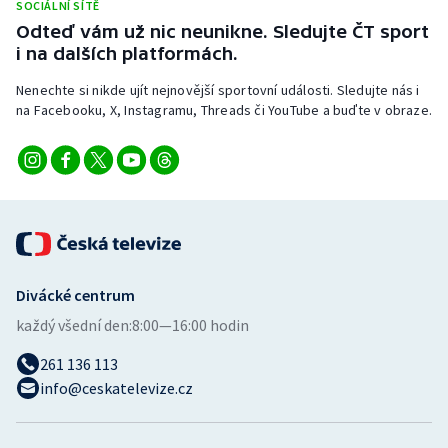
SOCIÁLNÍ SÍTĚ
Stolní tenis
Odteď vám už nic neunikne. Sledujte ČT sport
i na dalších platformách.
Triatlon
Nenechte si nikde ujít nejnovější sportovní události. Sledujte nás i
Veslování
na Facebooku, X, Instagramu, Threads či YouTube a buďte v obraze.
Vodní slalom
Volejbal
Ostatní
Divácké centrum
každý všední den:
8:00—16:00 hodin
261 136 113
info@ceskatelevize.cz