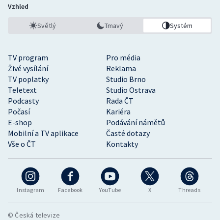
Vzhled
Světlý
Tmavý
Systém
TV program
Pro média
Živé vysílání
Reklama
TV poplatky
Studio Brno
Teletext
Studio Ostrava
Podcasty
Rada ČT
Počasí
Kariéra
E-shop
Podávání námětů
Mobilní a TV aplikace
Časté dotazy
Vše o ČT
Kontakty
Instagram
Facebook
YouTube
X
Threads
© Česká televize