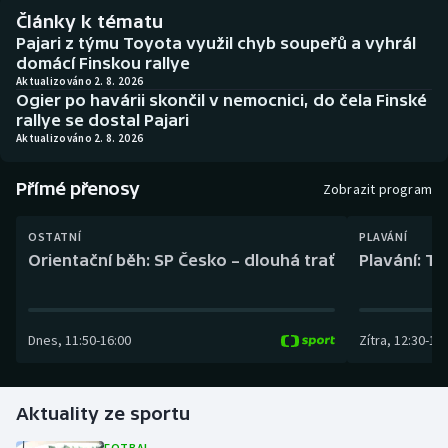
Baseball a softbal
Soutěže
Články k tématu
Pajari z týmu Toyota využil chyb soupeřů a vyhrál
Basketbal
Historické návraty
domácí Finskou rallye
Aktualizováno 2. 8. 2026
Ogier po havárii skončil v nemocnici, do čela Finské
Biatlon
Aplikace ČT sport
rallye se dostal Pajari
Aktualizováno 2. 8. 2026
Boby a skeleton
AZ kvíz
Přímé přenosy
Zobrazit program
Box
OSTATNÍ
PLAVÁNÍ
Curling
Orientační běh: SP Česko – dlouhá trať
Plavání: TK
Dostihy
Dnes
,
11:50
-
16:00
Zítra
,
12:30
-
13:
Florbal
Futsal
Aktuality ze sportu
Golf
FOTBAL