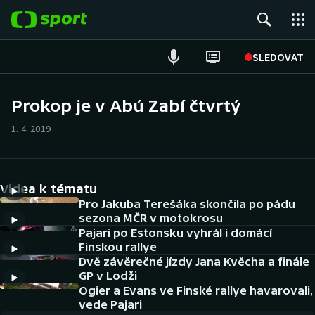
POPULÁRNÍ
SLEDOVAT
Fotbal
Prokop je v Abú Zabí čtvrtý
Hokej
1. 4. 2019
Tenis
Videa k tématu
Atletika
Pro Jakuba Terešáka skončila po pádu
sezona MČR v motokrosu
Cyklistika
Pajari po Estonsku vyhrál i domácí
Finskou rallye
DALŠÍ SPORTY
Dvě závěrečné jízdy Jana Kvěcha a finále
GP v Lodži
Americký fotbal
Ogier a Evans ve Finské rallye havarovali,
NEPŘEHLÉDNĚTE
vede Pajari