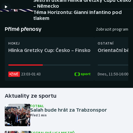
Sestřih utkání Hlinka Gretzky Cupu Česko
Baseball a softbal
Soutěže
– Německo
Téma Horizontu: Gianni Infantino pod
Basketbal
Historické návraty
tlakem
Přímé přenosy
Zobrazit program
Biatlon
Aplikace ČT sport
HOKEJ
OSTATNÍ
Boby a skeleton
AZ kvíz
Hlinka Gretzky Cup: Česko – Finsko
Orientační běh
Box
23:03
-
01:43
Dnes
,
11:50
-
16:00
ŽIVĚ
Curling
Dostihy
Aktuality ze sportu
Florbal
FOTBAL
Salah bude hrát za Trabzonspor
Před 1 min
Futsal
Golf
FOTBALOVÁ LIGA MISTRŮ