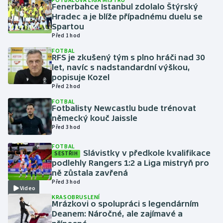
Fenerbahce Istanbul zdolalo Štýrský
Hradec a je blíže případnému duelu se
Gymnastika
Spartou
Před 1 hod
Házená
FOTBAL
RFS je zkušený tým s plno hráči nad 30
let, navíc s nadstandardní výškou,
Jezdectví
popisuje Kozel
Před 2 hod
Judo
FOTBAL
Fotbalisty Newcastlu bude trénovat
německý kouč Jaissle
Krasobruslení
Před 3 hod
Lezení
FOTBAL
Slávistky v předkole kvalifikace
SESTŘIH
podlehly Rangers 1:2 a Liga mistryň pro
Lyže a snowboard
ně zůstala zavřená
Před 3 hod
Video
Moderní pětiboj
KRASOBRUSLENÍ
Mrázkovi o spolupráci s legendárním
Motorsport
Deanem: Náročné, ale zajímavé a