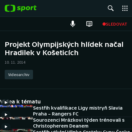
POPULÁRNÍ
SLEDOVAT
Fotbal
Projekt Olympijských hlídek načal
Hradilek v Košeticích
Hokej
10. 11. 2014
Tenis
Videoarchiv
Atletika
Cyklistika
Videa k tématu
DALŠÍ SPORTY
Sestřih kvalifikace Ligy mistryň Slavia
Praha – Rangers FC
Sourozenci Mrázkovi týden trénovali s
Americký fotbal
NEPŘEHLÉDNĚTE
Christopherem Deanem