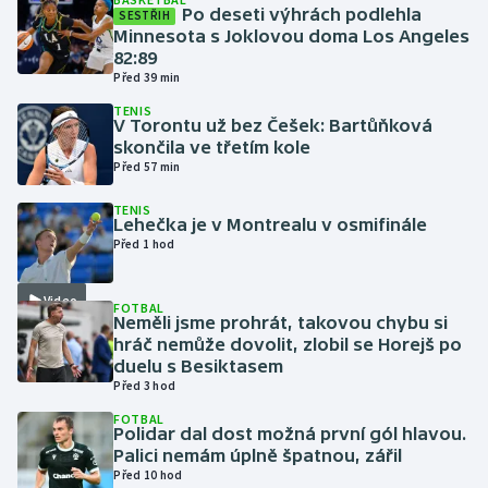
Po deseti výhrách podlehla
SESTŘIH
Minnesota s Joklovou doma Los Angeles
Gymnastika
82:89
Před 39 min
Házená
TENIS
V Torontu už bez Češek: Bartůňková
skončila ve třetím kole
Jezdectví
Před 57 min
Judo
TENIS
Lehečka je v Montrealu v osmifinále
Před 1 hod
Krasobruslení
Video
FOTBAL
Lezení
Neměli jsme prohrát, takovou chybu si
hráč nemůže dovolit, zlobil se Horejš po
Lyže a snowboard
duelu s Besiktasem
Před 3 hod
Moderní pětiboj
FOTBAL
Polidar dal dost možná první gól hlavou.
Palici nemám úplně špatnou, zářil
Motorsport
Před 10 hod