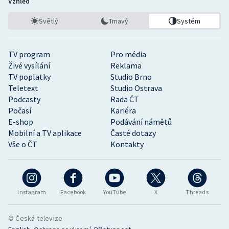
Vzhled
Světlý
Tmavý
Systém
TV program
Pro média
Živé vysílání
Reklama
TV poplatky
Studio Brno
Teletext
Studio Ostrava
Podcasty
Rada ČT
Počasí
Kariéra
E-shop
Podávání námětů
Mobilní a TV aplikace
Časté dotazy
Vše o ČT
Kontakty
Instagram
Facebook
YouTube
X
Threads
© Česká televize