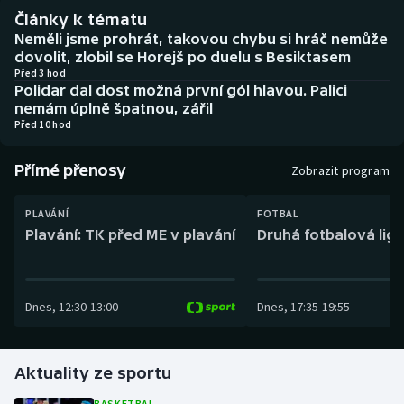
Baseball a softbal
Soutěže
Články k tématu
Neměli jsme prohrát, takovou chybu si hráč nemůže
Basketbal
Historické návraty
dovolit, zlobil se Horejš po duelu s Besiktasem
Před 3 hod
Polidar dal dost možná první gól hlavou. Palici
Biatlon
Aplikace ČT sport
nemám úplně špatnou, zářil
Před 10 hod
Boby a skeleton
AZ kvíz
Přímé přenosy
Zobrazit program
Box
PLAVÁNÍ
FOTBAL
Curling
Plavání: TK před ME v plavání
Druhá fotbalová liga
Dostihy
Dnes
,
12:30
-
13:00
Dnes
,
17:35
-
19:55
Florbal
Futsal
Aktuality ze sportu
Golf
BASKETBAL