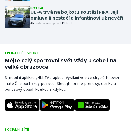
Olympijské hry
FOTBAL
UEFA trvá na bojkotu soutěží FIFA. Její
omluva jí nestačí a Infantinovi už nevěří
Parasport
Aktualizováno před 11 hod
Plavání
Plážový volejbal
APLIKACE ČT SPORT
Mějte celý sportovní svět vždy u sebe i na
Ragby
velké obrazovce.
S mobilní aplikací, HbbTV a apkou iVysílání ve své chytré televizi
Rychlobruslení
máte ČT sport vždy po ruce. Sledujte přímé přenosy, články a
bonusový obsah kdekoli a kdykoli.
Rychlostní kanoistika
Short track
Sportovní střelba
SOCIÁLNÍ SÍTĚ