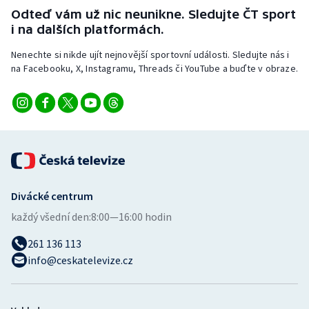
Stolní tenis
Odteď vám už nic neunikne. Sledujte ČT sport
i na dalších platformách.
Triatlon
Nenechte si nikde ujít nejnovější sportovní události. Sledujte nás i
na Facebooku, X, Instagramu, Threads či YouTube a buďte v obraze.
Veslování
Vodní slalom
Volejbal
Ostatní
Divácké centrum
každý všední den:
8:00—16:00 hodin
261 136 113
info@ceskatelevize.cz