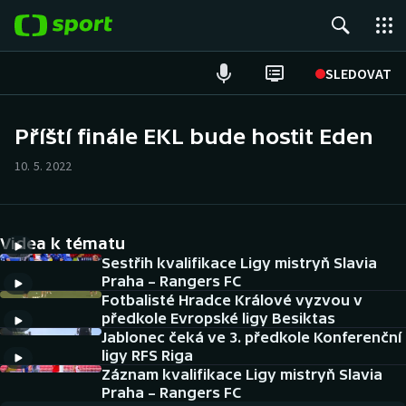
POPULÁRNÍ
SLEDOVAT
Fotbal
Příští finále EKL bude hostit Eden
Hokej
10. 5. 2022
Tenis
Videa k tématu
Atletika
Sestřih kvalifikace Ligy mistryň Slavia
Praha – Rangers FC
Cyklistika
Fotbalisté Hradce Králové vyzvou v
předkole Evropské ligy Besiktas
DALŠÍ SPORTY
Jablonec čeká ve 3. předkole Konferenční
ligy RFS Riga
Americký fotbal
Záznam kvalifikace Ligy mistryň Slavia
NEPŘEHLÉDNĚTE
Praha – Rangers FC