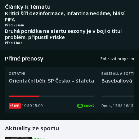
Baseball a softbal
Soutěže
Články k tématu
Kritici šíří dezinformace, Infantina nedáme, hlásí
Basketbal
Historické návraty
FIFA
Před 59 min
Druhá porážka na startu sezony je v boji o titul
Biatlon
Aplikace ČT sport
problém, připustil Priske
Před 1 hod
Boby a skeleton
AZ kvíz
Přímé přenosy
Zobrazit program
Box
OSTATNÍ
BASEBALL A SOFTBA
Curling
Orientační běh: SP Česko – štafeta
Baseballová ex
Dostihy
10:50
-
15:00
Dnes
,
12:55
-
16:15
ŽIVĚ
Florbal
Futsal
Aktuality ze sportu
Golf
HOKEJ