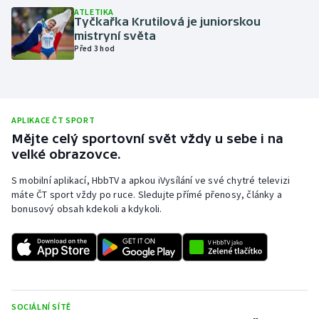
ATLETIKA
Olympijské hry
Tyčkařka Krutilová je juniorskou
mistryní světa
Před 3 hod
Parasport
Plavání
APLIKACE ČT SPORT
Plážový volejbal
Mějte celý sportovní svět vždy u sebe i na
velké obrazovce.
Ragby
S mobilní aplikací, HbbTV a apkou iVysílání ve své chytré televizi
Rychlobruslení
máte ČT sport vždy po ruce. Sledujte přímé přenosy, články a
bonusový obsah kdekoli a kdykoli.
Rychlostní kanoistika
Short track
Sportovní střelba
SOCIÁLNÍ SÍTĚ