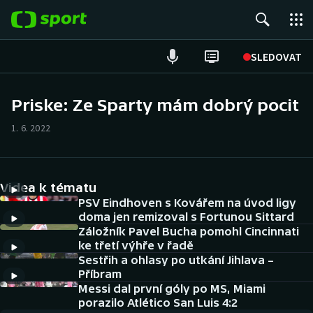
POPULÁRNÍ
SLEDOVAT
Fotbal
Priske: Ze Sparty mám dobrý pocit
Hokej
1. 6. 2022
Tenis
Videa k tématu
Atletika
PSV Eindhoven s Kovářem na úvod ligy
doma jen remizoval s Fortunou Sittard
Cyklistika
Záložník Pavel Bucha pomohl Cincinnati
ke třetí výhře v řadě
DALŠÍ SPORTY
Sestřih a ohlasy po utkání Jihlava –
Příbram
Americký fotbal
Messi dal první góly po MS, Miami
NEPŘEHLÉDNĚTE
porazilo Atlético San Luis 4:2