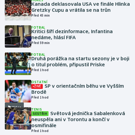
Kanada deklasovala USA ve finále Hlinka
Gretzky Cupu a vrátila se na trůn
Gymnastika
Před 45 min
FOTBAL
Házená
Kritici šíří dezinformace, Infantina
nedáme, hlásí FIFA
Jezdectví
Před 59 min
FOTBAL
Judo
Druhá porážka na startu sezony je v boji
o titul problém, připustil Priske
Před 1 hod
Krasobruslení
OSTATNÍ
Lezení
SP v orientačním běhu ve Vyšším
ŽIVĚ
Brodě
Před 1 hod
Lyže a snowboard
Video
TENIS
Světová jednička Sabalenková
SESTŘIH
Moderní pětiboj
neuspěla ani v Torontu a končí v
osmifinále
Motorsport
Před 1 hod