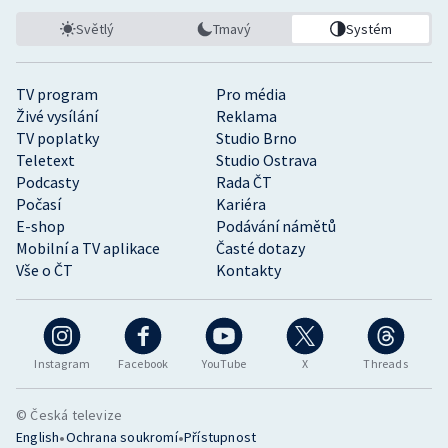
Světlý
Tmavý
Systém
TV program
Pro média
Živé vysílání
Reklama
TV poplatky
Studio Brno
Teletext
Studio Ostrava
Podcasty
Rada ČT
Počasí
Kariéra
E-shop
Podávání námětů
Mobilní a TV aplikace
Časté dotazy
Vše o ČT
Kontakty
Instagram
Facebook
YouTube
X
Threads
© Česká televize
•
•
English
Ochrana soukromí
Přístupnost