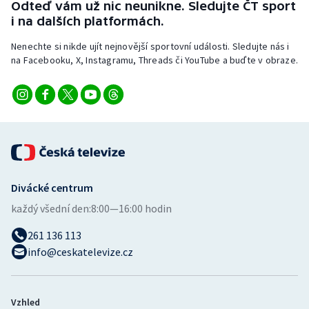
Odteď vám už nic neunikne. Sledujte ČT sport
Stolní tenis
i na dalších platformách.
Triatlon
Nenechte si nikde ujít nejnovější sportovní události. Sledujte nás i
na Facebooku, X, Instagramu, Threads či YouTube a buďte v obraze.
Veslování
Vodní slalom
Volejbal
Ostatní
Divácké centrum
každý všední den:
8:00—16:00 hodin
261 136 113
info@ceskatelevize.cz
Vzhled