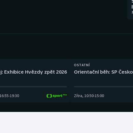
Moderní pětiboj
Triatlon
2
Motorsport
Veslování
Olympijské hry
Vodní slalom
Parasport
Volejbal
Plavání
Ostatní
OSTATNÍ
j: Exhibice Hvězdy zpět 2026
Orientační běh: SP Česko
Plážový volejbal
16:55
-
19:30
Zítra
,
10:50
-
15:00