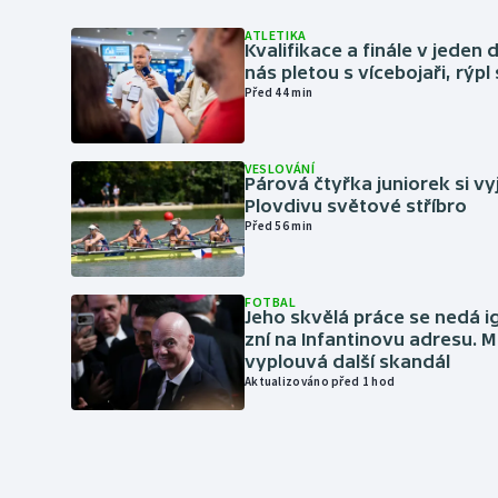
ATLETIKA
Kvalifikace a finále v jeden d
nás pletou s vícebojaři, rýpl
Před 44 min
VESLOVÁNÍ
Párová čtyřka juniorek si vy
Plovdivu světové stříbro
Před 56 min
FOTBAL
Jeho skvělá práce se nedá i
zní na Infantinovu adresu. M
vyplouvá další skandál
Aktualizováno před 1 hod