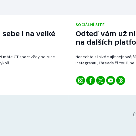
SOCIÁLNÍ SÍTĚ
 sebe i na velké
Odteď vám už nic
na dalších platf
izi máte ČT sport vždy po ruce.
Nenechte si nikde ujít nejnovější
ykoli.
Instagramu, Threads či YouTube 
Č