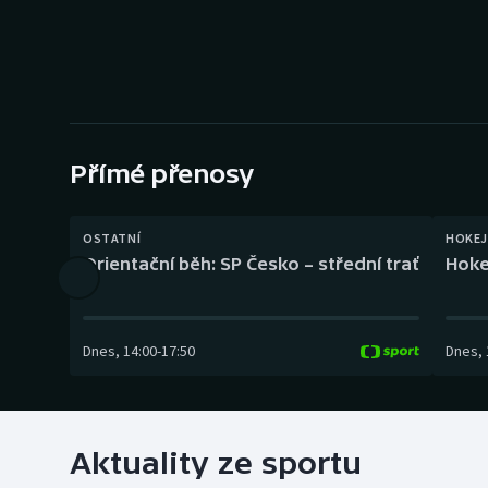
Curling
Dostihy
Florbal
Futsal
Přímé přenosy
Golf
OSTATNÍ
HOKEJ
Orientační běh: SP Česko – střední trať
Hoke
Gymnastika
Dnes
,
14:00
-
17:50
Dnes
,
Aktuality ze sportu