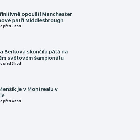
finitivně opouští Manchester
nově patří Middlesbrough
o před 1 hod
a Berková skončila pátá na
kém světovém šampionátu
o před 3 hod
Menšík je v Montrealu v
le
o před 4 hod