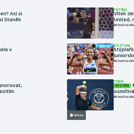
FOTBAL
en? Asi si
Vítek de
 si Staněk
United, 
Aktualizován
ATLETIKA
jela v
Stýplařk
juniors
Aktualizován
TENIS
gnorovat,
SESTŘIH
ezitím
osmifiná
Aktualizován
Video