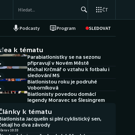
ČT
Podcasty
Program
SLEDOVAT
NEPŘEHLÉDNĚTE
Soutěže
idea k tématu
Parabiatlonistky se na sezonu
Historické návraty
připravují v Novém Městě
Michal Krčmář o vztahu k fotbalu i
Aplikace ČT sport
sledování MS
Biatlonistou roku je podruhé
AZ kvíz
Voborníková
Biatlonisty povedou domácí
legendy Moravec se Šlesingrem
Články k tématu
Biatlonista Jacquelin si plní cyklistický sen,
čekají ho dva závody
čera v 10:33