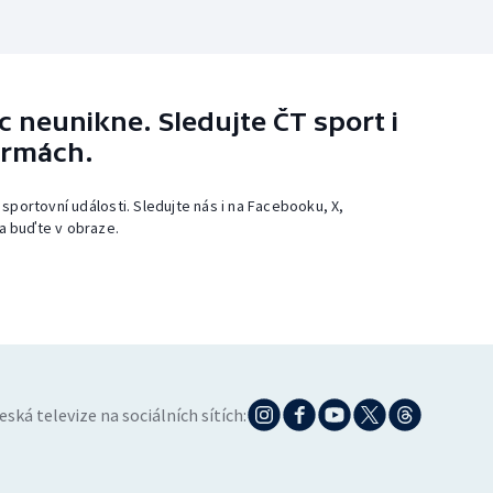
 neunikne. Sledujte ČT sport i
ormách.
 sportovní události. Sledujte nás i na Facebooku, X,
a buďte v obraze.
eská televize na sociálních sítích: