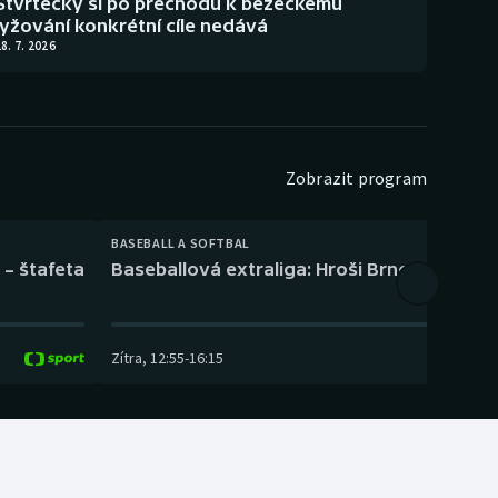
Štvrtecký si po přechodu k běžeckému
lyžování konkrétní cíle nedává
8. 7. 2026
Zobrazit program
BASEBALL A SOFTBAL
 – štafeta
Baseballová extraliga: Hroši Brno – Eagles
Zítra
,
12:55
-
16:15