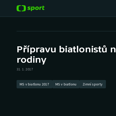
POPULÁRNÍ
DALŠÍ SPORTY
Fotbal
Americký fotbal
Přípravu biatlonistů n
Hokej
Baseball a softbal
rodiny
Tenis
Basketbal
31. 1. 2017
Atletika
Biatlon
MS v biatlonu 2017
MS v biatlonu
Zimní sporty
Cyklistika
Boby a skeleton
Box