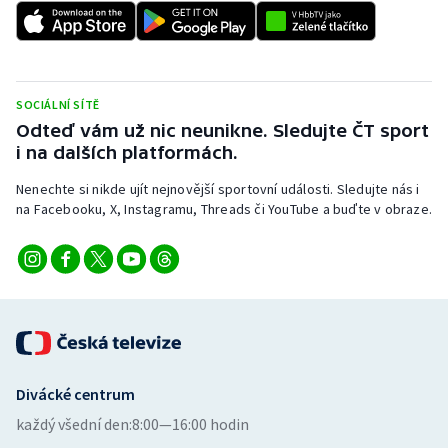
Stolní tenis
Triatlon
SOCIÁLNÍ SÍTĚ
Veslování
Odteď vám už nic neunikne. Sledujte ČT sport
i na dalších platformách.
Vodní slalom
Nenechte si nikde ujít nejnovější sportovní události. Sledujte nás i
Volejbal
na Facebooku, X, Instagramu, Threads či YouTube a buďte v obraze.
Ostatní
Divácké centrum
každý všední den:
8:00—16:00 hodin