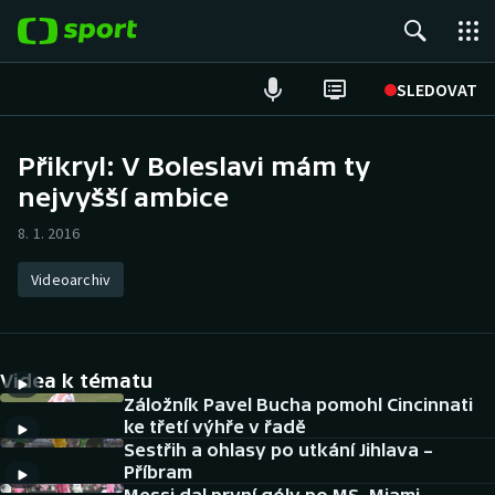
POPULÁRNÍ
SLEDOVAT
Fotbal
Přikryl: V Boleslavi mám ty
nejvyšší ambice
Hokej
8. 1. 2016
Tenis
Videoarchiv
Atletika
Cyklistika
Videa k tématu
DALŠÍ SPORTY
Záložník Pavel Bucha pomohl Cincinnati
ke třetí výhře v řadě
Sestřih a ohlasy po utkání Jihlava –
Americký fotbal
NEPŘEHLÉDNĚTE
Příbram