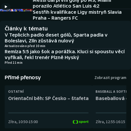
Messi dal první góly po MS, Miami
Baseball a softbal
Soutěže
porazilo Atlético San Luis 4:2
Sestřih kvalifikace Ligy mistryň Slavia
Basketbal
Historické návraty
Praha – Rangers FC
Články k tématu
Biatlon
Aplikace ČT sport
V Teplicích padlo deset gólů, Sparta padla v
Boleslavi, Zlín zůstává nulový
Boby a skeleton
AZ kvíz
Aktualizováno před 10 min
Remíza 5:5 jako šok a porážka. Kluci si spoustu věcí
vyříkali, řekl trenér Plzně Hyský
Box
Před 21 min
Curling
Přímé přenosy
Zobrazit program
Dostihy
OSTATNÍ
BASEBALL A SOFTBA
Orientační běh: SP Česko – štafeta
Baseballová ex
Florbal
Futsal
Zítra
,
10:50
-
15:00
Zítra
,
12:55
-
16:15
Golf