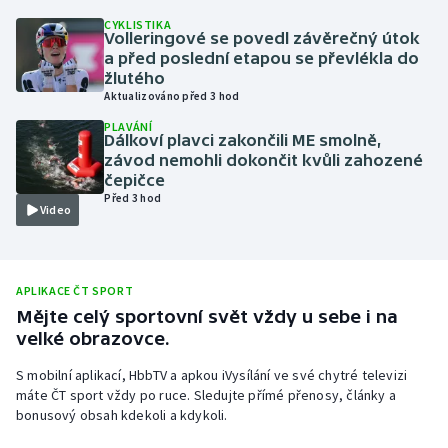
CYKLISTIKA
Olympijské hry
Volleringové se povedl závěrečný útok
a před poslední etapou se převlékla do
Parasport
žlutého
Aktualizováno před 3 hod
Plavání
PLAVÁNÍ
Dálkoví plavci zakončili ME smolně,
závod nemohli dokončit kvůli zahozené
Plážový volejbal
čepičce
Před 3 hod
Video
Ragby
Rychlobruslení
APLIKACE ČT SPORT
Mějte celý sportovní svět vždy u sebe i na
Rychlostní kanoistika
velké obrazovce.
Short track
S mobilní aplikací, HbbTV a apkou iVysílání ve své chytré televizi
máte ČT sport vždy po ruce. Sledujte přímé přenosy, články a
Sportovní střelba
bonusový obsah kdekoli a kdykoli.