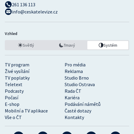
261 136 113
info@ceskatelevize.cz
Vzhled
Světlý
Tmavý
Systém
TV program
Pro média
Živé vysílání
Reklama
TV poplatky
Studio Brno
Teletext
Studio Ostrava
Podcasty
Rada ČT
Počasí
Kariéra
E-shop
Podávání námětů
Mobilní a TV aplikace
Časté dotazy
Vše o ČT
Kontakty