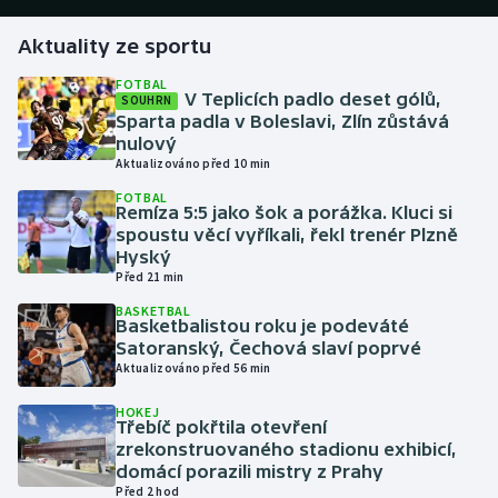
Aktuality ze sportu
Gymnastika
FOTBAL
V Teplicích padlo deset gólů,
SOUHRN
Házená
Sparta padla v Boleslavi, Zlín zůstává
nulový
Jezdectví
Aktualizováno před 10 min
FOTBAL
Judo
Remíza 5:5 jako šok a porážka. Kluci si
spoustu věcí vyříkali, řekl trenér Plzně
Hyský
Krasobruslení
Před 21 min
BASKETBAL
Lezení
Basketbalistou roku je podeváté
Satoranský, Čechová slaví poprvé
Lyže a snowboard
Aktualizováno před 56 min
HOKEJ
Moderní pětiboj
Třebíč pokřtila otevření
zrekonstruovaného stadionu exhibicí,
domácí porazili mistry z Prahy
Motorsport
Před 2 hod