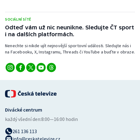
Stolní tenis
Triatlon
SOCIÁLNÍ SÍTĚ
Odteď vám už nic neunikne. Sledujte ČT sport
i na dalších platformách.
Veslování
Nenechte si nikde ujít nejnovější sportovní události. Sledujte nás i
Vodní slalom
na Facebooku, X, Instagramu, Threads či YouTube a buďte v obraze.
Volejbal
Ostatní
Divácké centrum
každý všední den:
8:00—16:00 hodin
261 136 113
info@ceskatelevize.cz