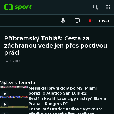
POPULÁRNÍ
SLEDOVAT
Fotbal
Příbramský Tobiáš: Cesta za
záchranou vede jen přes poctivou
Hokej
práci
Tenis
14. 2. 2017
Atletika
Cyklistika
Videa k tématu
Messi dal první góly po MS, Miami
DALŠÍ SPORTY
porazilo Atlético San Luis 4:2
Sestřih kvalifikace Ligy mistryň Slavia
Praha – Rangers FC
Americký fotbal
NEPŘEHLÉDNĚTE
Fotbalisté Hradce Králové vyzvou v