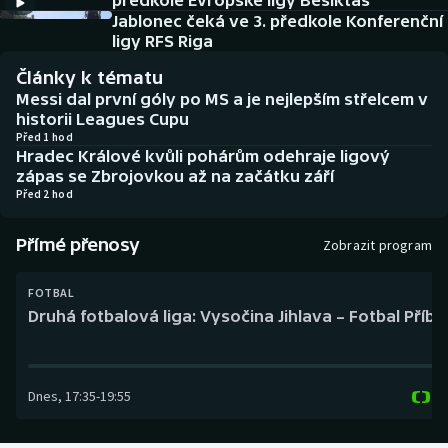
předkole Evropské ligy Besiktas
Baseball a softbal
Soutěže
Jablonec čeká ve 3. předkole Konferenční
ligy RFS Riga
Basketbal
Historické návraty
Články k tématu
Messi dal první góly po MS a je nejlepším střelcem v
Biatlon
Aplikace ČT sport
historii Leagues Cupu
Před 1 hod
Hradec Králové kvůli pohárům odehraje ligový
Boby a skeleton
AZ kvíz
zápas se Zbrojovkou až na začátku září
Před 2 hod
Box
Přímé přenosy
Zobrazit program
Curling
FOTBAL
Dostihy
Druhá fotbalová liga: Vysočina Jihlava – Fotbal Příb
Florbal
Dnes
,
17:35
-
19:55
Futsal
Golf