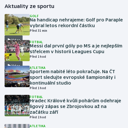
Aktuality ze sportu
Gymnastika
GOLF
Na handicap nehrajeme: Golf pro Paraple
vybral letos rekordní částku
Házená
Před 31 min
Video
Jezdectví
FOTBAL
Messi dal první góly po MS a je nejlepším
střelcem v historii Leagues Cupu
Judo
Před 1 hod
Video
Krasobruslení
ATLETIKA
Sportem nabité léto pokračuje. Na ČT
sport sledujte evropské šampionáty i
Lezení
kontinuální studio
Před 1 hod
Lyže a snowboard
FOTBAL
Hradec Králové kvůli pohárům odehraje
ligový zápas se Zbrojovkou až na
Moderní pětiboj
začátku září
Před 2 hod
Motorsport
ATLETIKA