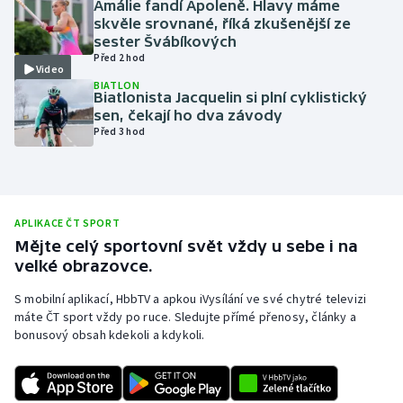
Amálie fandí Apoleně. Hlavy máme
skvěle srovnané, říká zkušenější ze
Olympijské hry
sester Švábíkových
Před 2 hod
Parasport
Video
BIATLON
Biatlonista Jacquelin si plní cyklistický
Plavání
sen, čekají ho dva závody
Před 3 hod
Plážový volejbal
Ragby
APLIKACE ČT SPORT
Rychlobruslení
Mějte celý sportovní svět vždy u sebe i na
velké obrazovce.
Rychlostní kanoistika
S mobilní aplikací, HbbTV a apkou iVysílání ve své chytré televizi
máte ČT sport vždy po ruce. Sledujte přímé přenosy, články a
Short track
bonusový obsah kdekoli a kdykoli.
Sportovní střelba