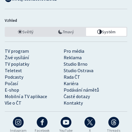
Vzhled
Světlý
Tmavý
Systém
TV program
Pro média
Živé vysílání
Reklama
TV poplatky
Studio Brno
Teletext
Studio Ostrava
Podcasty
Rada ČT
Počasí
Kariéra
E-shop
Podávání námětů
Mobilní a TV aplikace
Časté dotazy
Vše o ČT
Kontakty
Instagram
Facebook
YouTube
X
Threads