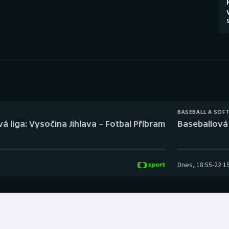
Moderní pětiboj
Triatlon
5
Motorsport
Veslování
Olympijské hry
Vodní slalom
Parasport
Volejbal
Plavání
Ostatní
BASEBALL A SOF
á liga: Vysočina Jihlava – Fotbal Příbram
Baseballová 
Plážový volejbal
Dnes
,
18:55
-
22:1