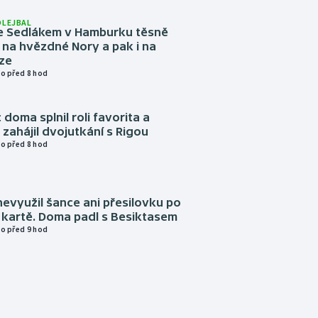
OLEJBAL
e Sedlákem v Hamburku těsně
i na hvězdné Nory a pak i na
ze
o před 8 hod
 doma splnil roli favorita a
zahájil dvojutkání s Rigou
o před 8 hod
evyužil šance ani přesilovku po
 kartě. Doma padl s Besiktasem
o před 9 hod