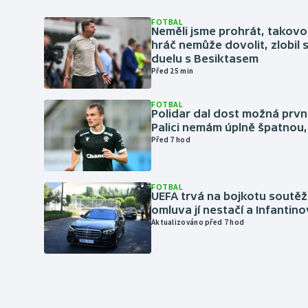
FOTBAL
Neměli jsme prohrát, takovo
hráč nemůže dovolit, zlobil 
duelu s Besiktasem
Před 25 min
FOTBAL
Polidar dal dost možná první
Palici nemám úplně špatnou, 
Před 7 hod
FOTBAL
UEFA trvá na bojkotu soutěží 
omluva jí nestačí a Infantino
Aktualizováno před 7 hod