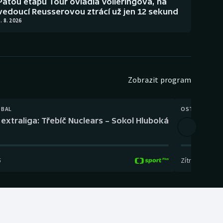
Pátou etapu Tour ovládla Volleringová, na
vedoucí Reusserovou ztrácí už jen 12 sekund
. 8. 2026
Zobrazit program
TBAL
OSTATNÍ
extraliga: Třebíč Nuclears – Sokol Hluboká
Orientační
5
Zítra
,
14:00
-
17