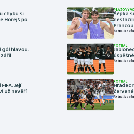
PLÁŽOVÝ V
u chybu si
Šépka s
se Horejš po
nestačil
Francou
Aktualizován
FOTBAL
 gól hlavou.
Jablonec
zářil
úspěšně 
Aktualizován
FOTBAL
FIFA. Její
Hradec n
vi už nevěří
červené
Aktualizován