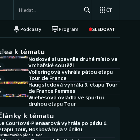
ČT
Podcasty
Program
SLEDOVAT
NEPŘEHLÉDNĚTE
Soutěže
idea k tématu
Nosková si upevnila druhé místo ve
Historické návraty
vrchařské soutěži
Volleringová vyhrála pátou etapu
Aplikace ČT sport
Tour de France
Haugstedová vyhrála 3. etapu Tour
AZ kvíz
de France Femmes
Wiebesová ovládla ve spurtu i
druhou etapu Tour
Články k tématu
Le Courtová-Pienaarová vyhrála po pádu 6.
etapu Tour, Nosková byla v úniku
Aktualizováno před 10 hod