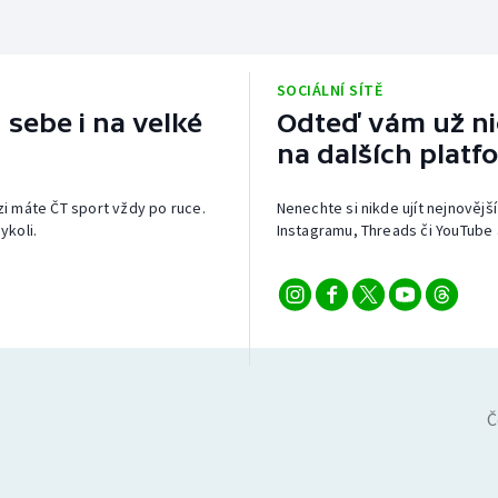
SOCIÁLNÍ SÍTĚ
 sebe i na velké
Odteď vám už nic
na dalších platf
izi máte ČT sport vždy po ruce.
Nenechte si nikde ujít nejnovější
ykoli.
Instagramu, Threads či YouTube 
Č