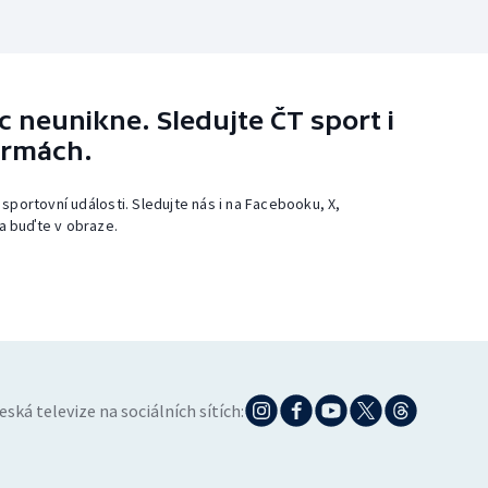
 neunikne. Sledujte ČT sport i
ormách.
 sportovní události. Sledujte nás i na Facebooku, X,
a buďte v obraze.
eská televize na sociálních sítích: