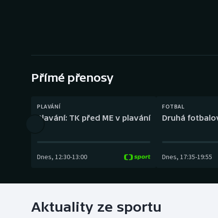
Curling
Dostihy
Florbal
Futsal
Přímé přenosy
Golf
PLAVÁNÍ
FOTBAL
Plavání: TK před ME v plavání
Druhá fotbalov
Gymnastika
Dnes
,
12:30
-
13:00
Dnes
,
17:35
-
19:55
Aktuality ze sportu