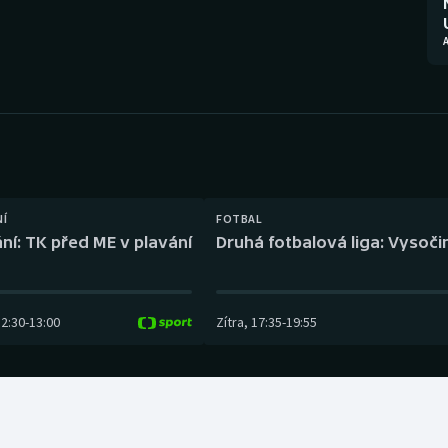
Moderní pětiboj
Triatlon
Motorsport
Veslování
Olympijské hry
Vodní slalom
Parasport
Volejbal
Plavání
Ostatní
NÍ
FOTBAL
ní: TK před ME v plavání
Druhá fotbalová liga: Vysočin
Plážový volejbal
12:30
-
13:00
Zítra
,
17:35
-
19:55