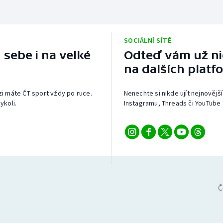
SOCIÁLNÍ SÍTĚ
 sebe i na velké
Odteď vám už nic
na dalších platf
izi máte ČT sport vždy po ruce.
Nenechte si nikde ujít nejnovější
ykoli.
Instagramu, Threads či YouTube 
Č