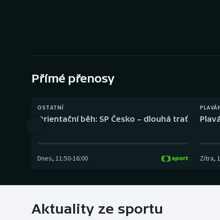
Curling
Dostihy
Florbal
Futsal
Přímé přenosy
Golf
OSTATNÍ
PLAVÁ
Orientační běh: SP Česko – dlouhá trať
Plavá
Gymnastika
Dnes
,
11:50
-
16:00
Zítra
,
Aktuality ze sportu