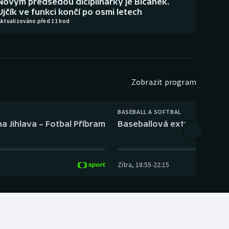
Novým předsedou diciplinárky je Bičánek.
Ujčík ve funkci končí po osmi letech
Aktualizováno před 11 hod
Zobrazit program
BASEBALL A SOFTBAL
a Jihlava – Fotbal Příbram
Baseballová extraliga: Tře
Zítra
,
18:55
-
22:15