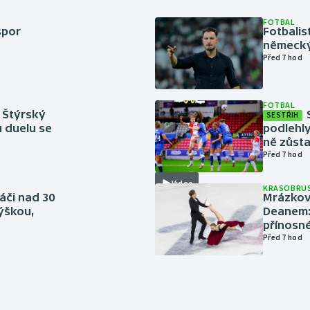
FOTBAL
spor
Fotbali
německý
Před 7 hod
FOTBAL
 Štýrský
SESTŘIH
u duelu se
podlehly
ně zůsta
Před 7 hod
Video
KRASOBRUS
áči nad 30
Mrázkovi
výškou,
Deanem: 
přínosn
Před 7 hod