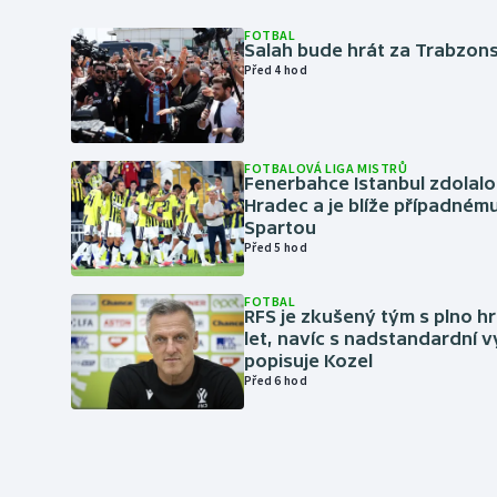
FOTBAL
Salah bude hrát za Trabzon
Před 4 hod
FOTBALOVÁ LIGA MISTRŮ
Fenerbahce Istanbul zdolalo
Hradec a je blíže případném
Spartou
Před 5 hod
FOTBAL
RFS je zkušený tým s plno hr
let, navíc s nadstandardní 
popisuje Kozel
Před 6 hod