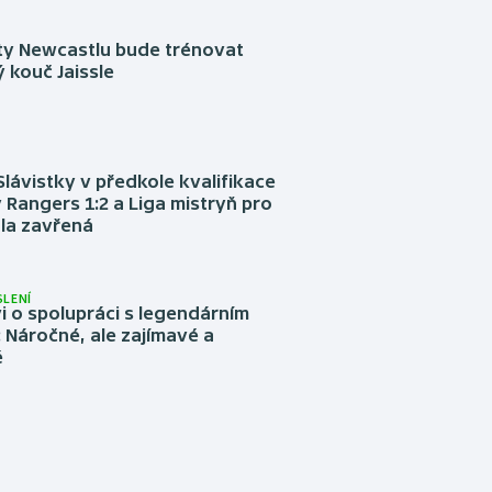
sty Newcastlu bude trénovat
 kouč Jaissle
Slávistky v předkole kvalifikace
 Rangers 1:2 a Liga mistryň pro
la zavřená
LENÍ
 o spolupráci s legendárním
Náročné, ale zajímavé a
é