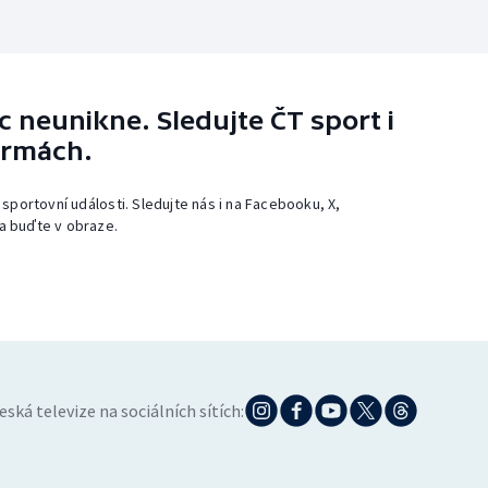
 neunikne. Sledujte ČT sport i
ormách.
 sportovní události. Sledujte nás i na Facebooku, X,
a buďte v obraze.
eská televize na sociálních sítích: