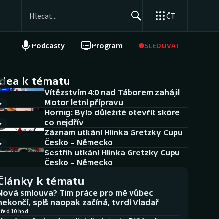
ČT
Podcasty
Program
SLEDOVAT
NEPŘEHLÉDNĚTE
Soutěže
idea k tématu
Vítězstvím 4:0 nad Táborem zahájil
Historické návraty
Motor letní přípravu
Hörnig: Bylo důležité otevřít skóre
Aplikace ČT sport
co nejdřív
Záznam utkání Hlinka Gretzky Cupu
AZ kvíz
Česko – Německo
Sestřih utkání Hlinka Gretzky Cupu
Česko – Německo
Články k tématu
Nová smlouva? Tím práce pro mě vůbec
nekončí, spíš naopak začíná, tvrdí Vladař
Před 10 hod