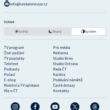
info@ceskatelevize.cz
Vzhled
Světlý
Tmavý
Systém
TV program
Pro média
Živé vysílání
Reklama
TV poplatky
Studio Brno
Teletext
Studio Ostrava
Podcasty
Rada ČT
Počasí
Kariéra
E-shop
Podávání námětů
Mobilní a TV aplikace
Časté dotazy
Vše o ČT
Kontakty