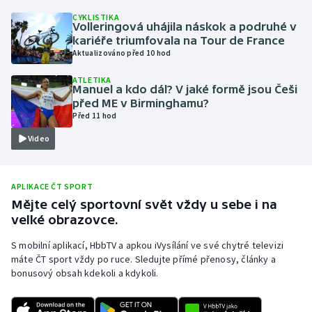
CYKLISTIKA
Olympijské hry
Volleringová uhájila náskok a podruhé v
kariéře triumfovala na Tour de France
Parasport
Aktualizováno před 10 hod
ATLETIKA
Plavání
Manuel a kdo dál? V jaké formě jsou Češi
před ME v Birminghamu?
Před 11 hod
Plážový volejbal
Video
Ragby
Rychlobruslení
APLIKACE ČT SPORT
Mějte celý sportovní svět vždy u sebe i na
velké obrazovce.
Rychlostní kanoistika
S mobilní aplikací, HbbTV a apkou iVysílání ve své chytré televizi
Short track
máte ČT sport vždy po ruce. Sledujte přímé přenosy, články a
bonusový obsah kdekoli a kdykoli.
Sportovní střelba