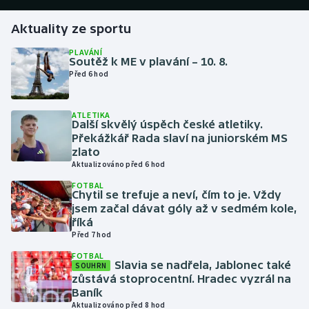
Aktuality ze sportu
Gymnastika
PLAVÁNÍ
Soutěž k ME v plavání – 10. 8.
Házená
Před 6 hod
Jezdectví
ATLETIKA
Další skvělý úspěch české atletiky.
Judo
Překážkář Rada slaví na juniorském MS
zlato
Krasobruslení
Aktualizováno před 6 hod
FOTBAL
Chytil se trefuje a neví, čím to je. Vždy
Lezení
jsem začal dávat góly až v sedmém kole,
říká
Lyže a snowboard
Před 7 hod
FOTBAL
Moderní pětiboj
Slavia se nadřela, Jablonec také
SOUHRN
zůstává stoprocentní. Hradec vyzrál na
Baník
Motorsport
Aktualizováno před 8 hod