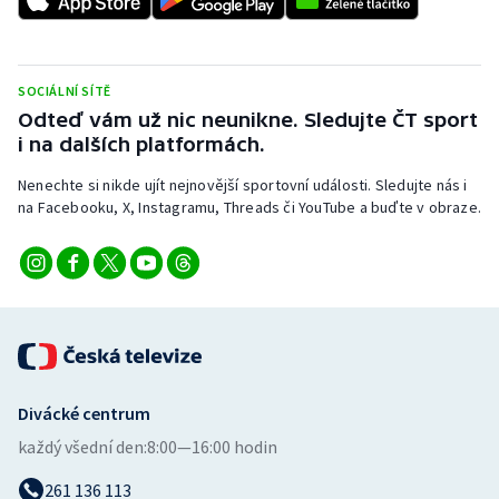
Stolní tenis
Triatlon
SOCIÁLNÍ SÍTĚ
Odteď vám už nic neunikne. Sledujte ČT sport
Veslování
i na dalších platformách.
Vodní slalom
Nenechte si nikde ujít nejnovější sportovní události. Sledujte nás i
na Facebooku, X, Instagramu, Threads či YouTube a buďte v obraze.
Volejbal
Ostatní
Divácké centrum
každý všední den:
8:00—16:00 hodin
261 136 113