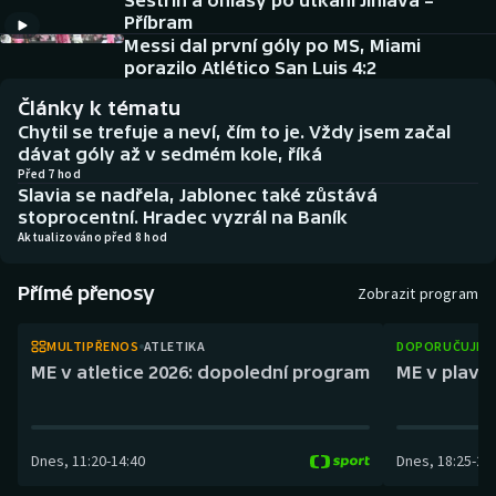
Sestřih a ohlasy po utkání Jihlava –
Baseball a softbal
Soutěže
Příbram
Messi dal první góly po MS, Miami
Basketbal
Historické návraty
porazilo Atlético San Luis 4:2
Články k tématu
Biatlon
Aplikace ČT sport
Chytil se trefuje a neví, čím to je. Vždy jsem začal
dávat góly až v sedmém kole, říká
Boby a skeleton
AZ kvíz
Před 7 hod
Slavia se nadřela, Jablonec také zůstává
stoprocentní. Hradec vyzrál na Baník
Box
Aktualizováno před 8 hod
Curling
Přímé přenosy
Zobrazit program
Dostihy
MULTIPŘENOS
ATLETIKA
DOPORUČUJEM
ME v atletice 2026: dopolední program
ME v plaván
Florbal
Futsal
Dnes
,
11:20
-
14:40
Dnes
,
18:25
-
21
Golf