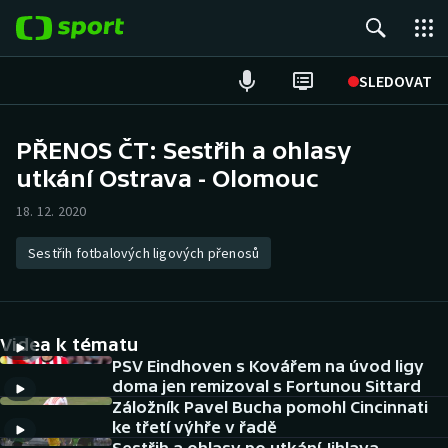
POPULÁRNÍ
SLEDOVAT
Fotbal
PŘENOS ČT: Sestřih a ohlasy
utkání Ostrava - Olomouc
Hokej
18. 12. 2020
Tenis
Sestřih fotbalových ligových přenosů
Atletika
Cyklistika
Videa k tématu
DALŠÍ SPORTY
PSV Eindhoven s Kovářem na úvod ligy
doma jen remizoval s Fortunou Sittard
Záložník Pavel Bucha pomohl Cincinnati
Americký fotbal
NEPŘEHLÉDNĚTE
ke třetí výhře v řadě