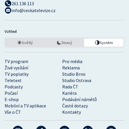
261 136 113
info@ceskatelevize.cz
Vzhled
Světlý
Tmavý
Systém
TV program
Pro média
Živé vysílání
Reklama
TV poplatky
Studio Brno
Teletext
Studio Ostrava
Podcasty
Rada ČT
Počasí
Kariéra
E-shop
Podávání námětů
Mobilní a TV aplikace
Časté dotazy
Vše o ČT
Kontakty