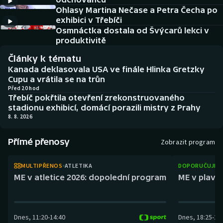
Atletika
Soutěže
Ohlasy Martina Nečase a Petra Čecha po
exhibici v Třebíči
Baseball a softbal
Historické návraty
Osmnáctka dostala od Švýcarů lekci v
produktivitě
Basketbal
Aplikace ČT sport
Články k tématu
Kanada deklasovala USA ve finále Hlinka Gretzky
Biatlon
AZ kvíz
Cupu a vrátila se na trůn
Před 20 hod
Třebíč pokřtila otevření zrekonstruovaného
Boby a skeleton
stadionu exhibicí, domácí porazili mistry z Prahy
8. 8. 2026
Box
Přímé přenosy
Zobrazit program
Curling
MULTIPŘENOS
ATLETIKA
DOPORUČUJEM
Cyklistika
ME v atletice 2026: dopolední program
ME v plaván
Dostihy
Dnes
,
11:20
-
14:40
Dnes
,
18:25
-
21
Florbal