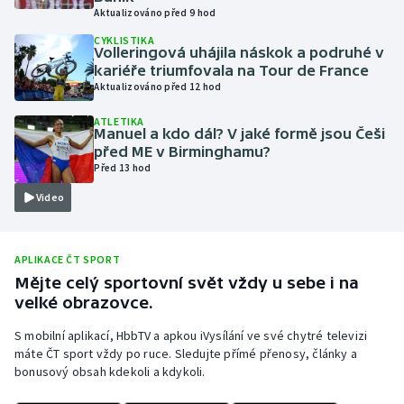
Aktualizováno před 9 hod
Moderní pětiboj
CYKLISTIKA
Volleringová uhájila náskok a podruhé v
Motorsport
kariéře triumfovala na Tour de France
Aktualizováno před 12 hod
Olympijské hry
ATLETIKA
Manuel a kdo dál? V jaké formě jsou Češi
před ME v Birminghamu?
Parasport
Před 13 hod
Video
Plavání
Plážový volejbal
APLIKACE ČT SPORT
Mějte celý sportovní svět vždy u sebe i na
Ragby
velké obrazovce.
Rychlobruslení
S mobilní aplikací, HbbTV a apkou iVysílání ve své chytré televizi
máte ČT sport vždy po ruce. Sledujte přímé přenosy, články a
bonusový obsah kdekoli a kdykoli.
Rychlostní kanoistika