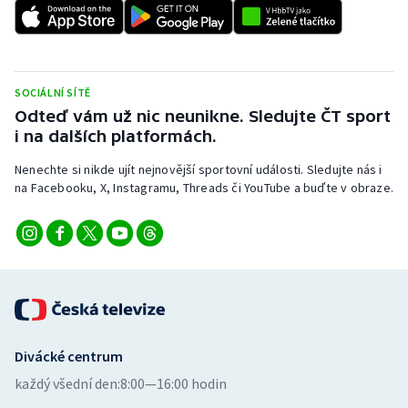
Short track
Sportovní střelba
SOCIÁLNÍ SÍTĚ
Stolní tenis
Odteď vám už nic neunikne. Sledujte ČT sport
i na dalších platformách.
Triatlon
Nenechte si nikde ujít nejnovější sportovní události. Sledujte nás i
Veslování
na Facebooku, X, Instagramu, Threads či YouTube a buďte v obraze.
Vodní slalom
Volejbal
Ostatní
Divácké centrum
každý všední den:
8:00—16:00 hodin