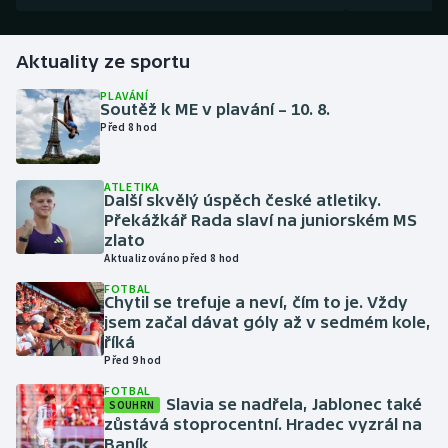
Futsal
Aktuality ze sportu
Golf
PLAVÁNÍ
Soutěž k ME v plavání – 10. 8.
Před 8 hod
Gymnastika
ATLETIKA
Házená
Další skvělý úspěch české atletiky.
Překážkář Rada slaví na juniorském MS
Jezdectví
zlato
Aktualizováno před 8 hod
Judo
FOTBAL
Chytil se trefuje a neví, čím to je. Vždy
jsem začal dávat góly až v sedmém kole,
Krasobruslení
říká
Před 9 hod
Lezení
FOTBAL
Slavia se nadřela, Jablonec také
SOUHRN
zůstává stoprocentní. Hradec vyzrál na
Lyže a snowboard
Baník