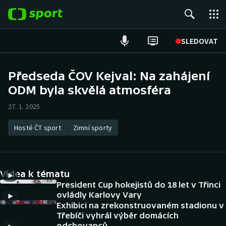
POPULÁRNÍ
SLEDOVAT
ME v atletice
Předseda ČOV Kejval: Na zahájení
ODM byla skvělá atmosféra
ME v plavání
27. 1. 2025
Fotbal
Hosté ČT sport
Zimní sporty
Hokej
Tenis
Videa k tématu
DALŠÍ SPORTY
President Cup hokejistů do 18 let v Třinci
ovládly Karlovy Vary
Exhibici na zrekonstruovaném stadionu v
Americký fotbal
NEPŘEHLÉDNĚTE
Třebíči vyhrál výběr domácích
odchovanců