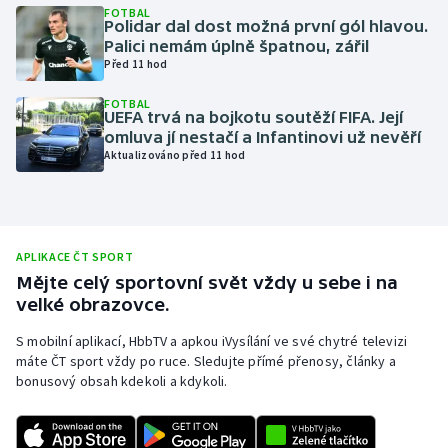
FOTBAL
Polidar dal dost možná první gól hlavou.
Olympijské hry
Palici nemám úplně špatnou, zářil
Před 11 hod
Parasport
FOTBAL
UEFA trvá na bojkotu soutěží FIFA. Její
Plavání
omluva jí nestačí a Infantinovi už nevěří
Aktualizováno před 11 hod
Plážový volejbal
Ragby
APLIKACE ČT SPORT
Rychlobruslení
Mějte celý sportovní svět vždy u sebe i na
velké obrazovce.
Rychlostní kanoistika
S mobilní aplikací, HbbTV a apkou iVysílání ve své chytré televizi
máte ČT sport vždy po ruce. Sledujte přímé přenosy, články a
Short track
bonusový obsah kdekoli a kdykoli.
Sportovní střelba