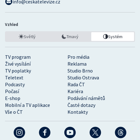
info@ceskatelevize.cz
Vzhled
Světlý
Tmavý
Systém
TV program
Pro média
Živé vysílání
Reklama
TV poplatky
Studio Brno
Teletext
Studio Ostrava
Podcasty
Rada ČT
Počasí
Kariéra
E-shop
Podávání námětů
Mobilní a TV aplikace
Časté dotazy
Vše o ČT
Kontakty