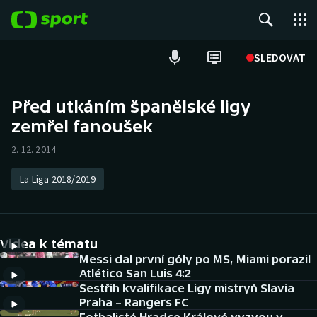
POPULÁRNÍ
SLEDOVAT
Fotbal
Před utkáním španělské ligy
zemřel fanoušek
Hokej
2. 12. 2014
Tenis
La Liga 2018/2019
Atletika
Cyklistika
Videa k tématu
DALŠÍ SPORTY
Messi dal první góly po MS, Miami porazil
Atlético San Luis 4:2
Sestřih kvalifikace Ligy mistryň Slavia
Americký fotbal
NEPŘEHLÉDNĚTE
Praha – Rangers FC