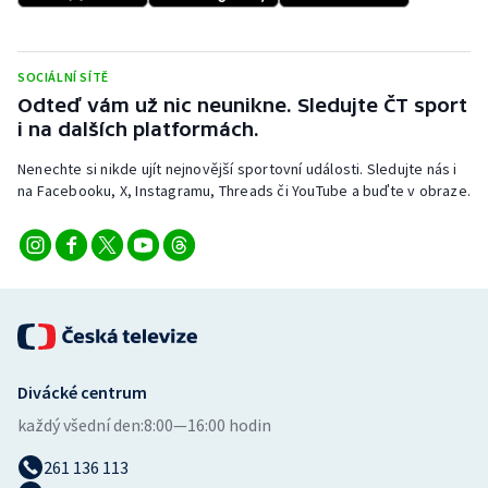
Stolní tenis
Triatlon
SOCIÁLNÍ SÍTĚ
Odteď vám už nic neunikne. Sledujte ČT sport
Veslování
i na dalších platformách.
Nenechte si nikde ujít nejnovější sportovní události. Sledujte nás i
Vodní slalom
na Facebooku, X, Instagramu, Threads či YouTube a buďte v obraze.
Volejbal
Ostatní
Divácké centrum
každý všední den:
8:00—16:00 hodin
261 136 113