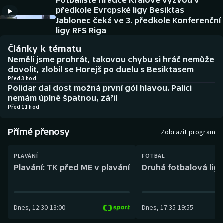
Fotbalisté Hradce Králové vyzvou v
Baseball a softbal
Soutěže
předkole Evropské ligy Besiktas
Jablonec čeká ve 3. předkole Konferenční
Basketbal
Historické návraty
ligy RFS Riga
Články k tématu
Biatlon
Aplikace ČT sport
Neměli jsme prohrát, takovou chybu si hráč nemůže
dovolit, zlobil se Horejš po duelu s Besiktasem
Boby a skeleton
AZ kvíz
Před 3 hod
Polidar dal dost možná první gól hlavou. Palici
nemám úplně špatnou, zářil
Box
Před 11 hod
Curling
Přímé přenosy
Zobrazit program
Dostihy
PLAVÁNÍ
FOTBAL
Plavání: TK před ME v plavání
Druhá fotbalová liga
Florbal
Futsal
Dnes
,
12:30
-
13:00
Dnes
,
17:35
-
19:55
Golf