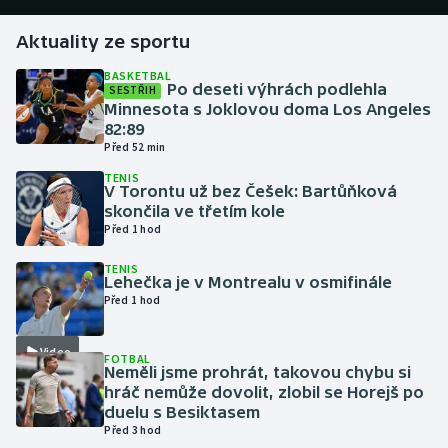
Aktuality ze sportu
Gymnastika
BASKETBAL
Po deseti výhrách podlehla
SESTŘIH
Házená
Minnesota s Joklovou doma Los Angeles
82:89
Jezdectví
Před 52 min
TENIS
Judo
V Torontu už bez Češek: Bartůňková
skončila ve třetím kole
Před 1 hod
Krasobruslení
TENIS
Lehečka je v Montrealu v osmifinále
Lezení
Před 1 hod
Lyže a snowboard
Video
FOTBAL
Neměli jsme prohrát, takovou chybu si
Moderní pětiboj
hráč nemůže dovolit, zlobil se Horejš po
duelu s Besiktasem
Motorsport
Před 3 hod