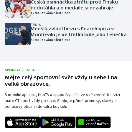
Česká osmnáctka ztrátu proti Finsku
nedotáhla a o medaile si nezahraje
Olympijské hry
Aktualizováno před 5 hod
Parasport
TENIS
Menšík zvládl bitvu s Fearnleym a v
Montrealu je ve třetím kole jako Lehečka
Plavání
Aktualizováno před 5 hod
Plážový volejbal
Ragby
APLIKACE ČT SPORT
Mějte celý sportovní svět vždy u sebe i na
Rychlobruslení
velké obrazovce.
Rychlostní kanoistika
S mobilní aplikací, HbbTV a apkou iVysílání ve své chytré televizi
máte ČT sport vždy po ruce. Sledujte přímé přenosy, články a
bonusový obsah kdekoli a kdykoli.
Short track
Sportovní střelba