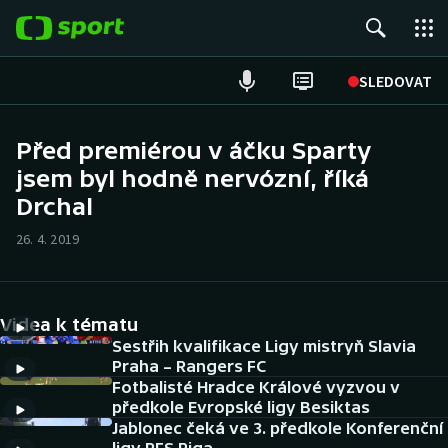
POPULÁRNÍ
SLEDOVAT
Fotbal
Před premiérou v áčku Sparty
jsem byl hodně nervózní, říká
Hokej
Drchal
Tenis
26. 4. 2019
Atletika
Cyklistika
Videa k tématu
Sestřih kvalifikace Ligy mistryň Slavia
DALŠÍ SPORTY
Praha – Rangers FC
Fotbalisté Hradce Králové vyzvou v
předkole Evropské ligy Besiktas
Americký fotbal
NEPŘEHLÉDNĚTE
Jablonec čeká ve 3. předkole Konferenční