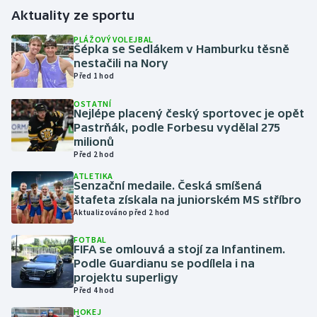
Aktuality ze sportu
Gymnastika
PLÁŽOVÝ VOLEJBAL
Šépka se Sedlákem v Hamburku těsně
nestačili na Nory
Házená
Před 1 hod
Jezdectví
OSTATNÍ
Nejlépe placený český sportovec je opět
Pastrňák, podle Forbesu vydělal 275
Judo
milionů
Před 2 hod
Krasobruslení
ATLETIKA
Senzační medaile. Česká smíšená
štafeta získala na juniorském MS stříbro
Lezení
Aktualizováno před 2 hod
Lyže a snowboard
FOTBAL
FIFA se omlouvá a stojí za Infantinem.
Podle Guardianu se podílela i na
Moderní pětiboj
projektu superligy
Před 4 hod
Motorsport
HOKEJ