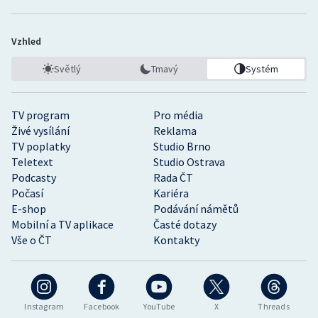
Vzhled
Světlý
Tmavý
Systém
TV program
Pro média
Živé vysílání
Reklama
TV poplatky
Studio Brno
Teletext
Studio Ostrava
Podcasty
Rada ČT
Počasí
Kariéra
E-shop
Podávání námětů
Mobilní a TV aplikace
Časté dotazy
Vše o ČT
Kontakty
Instagram
Facebook
YouTube
X
Threads