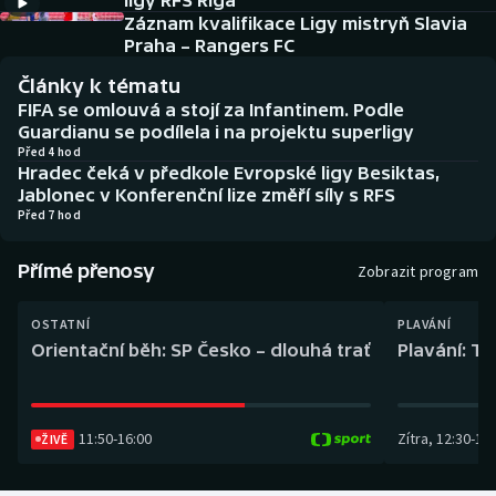
ligy RFS Riga
Baseball a softbal
Soutěže
Záznam kvalifikace Ligy mistryň Slavia
Praha – Rangers FC
Basketbal
Historické návraty
Články k tématu
FIFA se omlouvá a stojí za Infantinem. Podle
Biatlon
Aplikace ČT sport
Guardianu se podílela i na projektu superligy
Před 4 hod
Hradec čeká v předkole Evropské ligy Besiktas,
Boby a skeleton
AZ kvíz
Jablonec v Konferenční lize změří síly s RFS
Před 7 hod
Box
Přímé přenosy
Zobrazit program
Curling
OSTATNÍ
PLAVÁNÍ
Dostihy
Orientační běh: SP Česko – dlouhá trať
Plavání: TK
Florbal
11:50
-
16:00
Zítra
,
12:30
-
13:
Futsal
ŽIVĚ
Golf