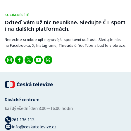
Stolní tenis
SOCIÁLNÍ SÍTĚ
Triatlon
Odteď vám už nic neunikne. Sledujte ČT sport
i na dalších platformách.
Veslování
Nenechte si nikde ujít nejnovější sportovní události. Sledujte nás i
na Facebooku, X, Instagramu, Threads či YouTube a buďte v obraze.
Vodní slalom
Volejbal
Ostatní
Divácké centrum
každý všední den:
8:00—16:00 hodin
261 136 113
info@ceskatelevize.cz