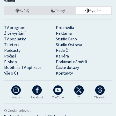
Vzhled
Světlý
Tmavý
Systém
TV program
Pro média
Živé vysílání
Reklama
TV poplatky
Studio Brno
Teletext
Studio Ostrava
Podcasty
Rada ČT
Počasí
Kariéra
E-shop
Podávání námětů
Mobilní a TV aplikace
Časté dotazy
Vše o ČT
Kontakty
Instagram
Facebook
YouTube
X
Threads
© Česká televize