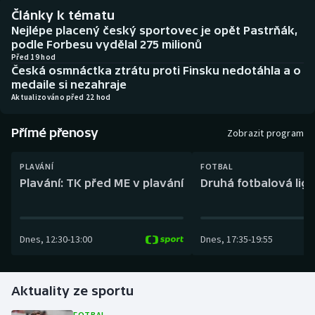
Baseball a softbal
Soutěže
Články k tématu
Nejlépe placený český sportovec je opět Pastrňák,
Basketbal
Historické návraty
podle Forbesu vydělal 275 milionů
Před 19 hod
Česká osmnáctka ztrátu proti Finsku nedotáhla a o
Biatlon
Aplikace ČT sport
medaile si nezahraje
Aktualizováno před 22 hod
Boby a skeleton
AZ kvíz
Přímé přenosy
Zobrazit program
Box
PLAVÁNÍ
FOTBAL
Curling
Plavání: TK před ME v plavání
Druhá fotbalová liga
Dostihy
Dnes
,
12:30
-
13:00
Dnes
,
17:35
-
19:55
Florbal
Futsal
Aktuality ze sportu
Golf
FOTBAL