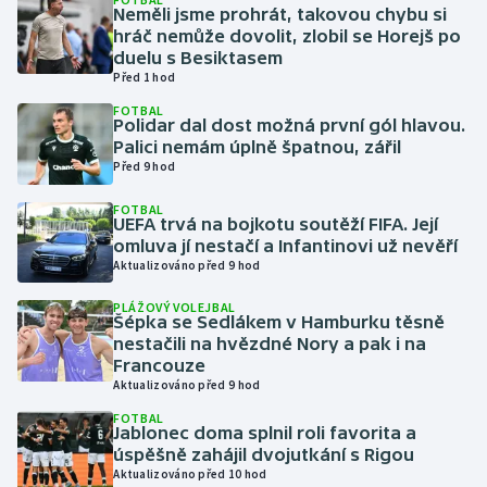
Neměli jsme prohrát, takovou chybu si
hráč nemůže dovolit, zlobil se Horejš po
Gymnastika
duelu s Besiktasem
Před 1 hod
Házená
FOTBAL
Polidar dal dost možná první gól hlavou.
Palici nemám úplně špatnou, zářil
Jezdectví
Před 9 hod
Judo
FOTBAL
UEFA trvá na bojkotu soutěží FIFA. Její
omluva jí nestačí a Infantinovi už nevěří
Krasobruslení
Aktualizováno před 9 hod
PLÁŽOVÝ VOLEJBAL
Lezení
Šépka se Sedlákem v Hamburku těsně
nestačili na hvězdné Nory a pak i na
Lyže a snowboard
Francouze
Aktualizováno před 9 hod
Moderní pětiboj
FOTBAL
Jablonec doma splnil roli favorita a
úspěšně zahájil dvojutkání s Rigou
Motorsport
Aktualizováno před 10 hod