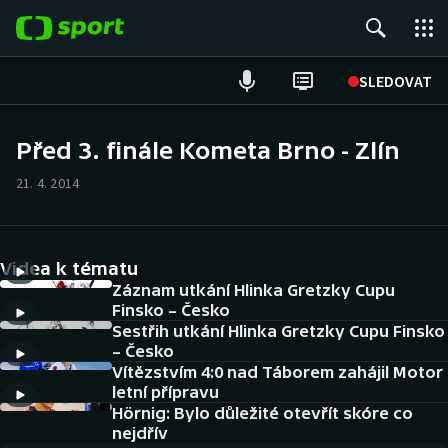
POPULÁRNÍ
SLEDOVAT
Fotbal
Před 3. finále Kometa Brno - Zlín
Hokej
21. 4. 2014
Tenis
Videa k tématu
Atletika
Záznam utkání Hlinka Gretzky Cupu
Finsko – Česko
Cyklistika
Sestřih utkání Hlinka Gretzky Cupu Finsko
– Česko
DALŠÍ SPORTY
Vítězstvím 4:0 nad Táborem zahájil Motor
letní přípravu
Americký fotbal
Hörnig: Bylo důležité otevřít skóre co
NEPŘEHLÉDNĚTE
nejdřív