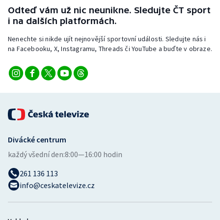
Stolní tenis
Odteď vám už nic neunikne. Sledujte ČT sport
i na dalších platformách.
Triatlon
Nenechte si nikde ujít nejnovější sportovní události. Sledujte nás i
na Facebooku, X, Instagramu, Threads či YouTube a buďte v obraze.
Veslování
Vodní slalom
Volejbal
Ostatní
Divácké centrum
každý všední den:
8:00—16:00 hodin
261 136 113
info@ceskatelevize.cz