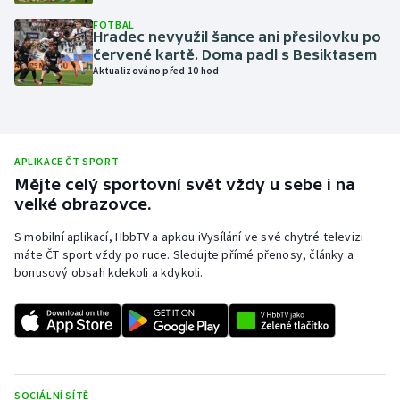
Olympijské hry
FOTBAL
Hradec nevyužil šance ani přesilovku po
červené kartě. Doma padl s Besiktasem
Parasport
Aktualizováno před 10 hod
Plavání
Plážový volejbal
APLIKACE ČT SPORT
Mějte celý sportovní svět vždy u sebe i na
Ragby
velké obrazovce.
S mobilní aplikací, HbbTV a apkou iVysílání ve své chytré televizi
Rychlobruslení
máte ČT sport vždy po ruce. Sledujte přímé přenosy, články a
bonusový obsah kdekoli a kdykoli.
Rychlostní kanoistika
Short track
Sportovní střelba
SOCIÁLNÍ SÍTĚ