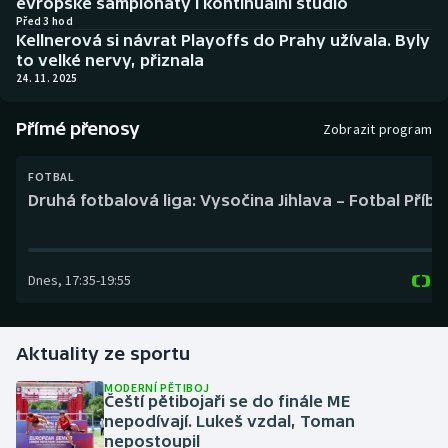
evropské šampionáty i kontinuální studio
Baseball a softbal
Soutěže
Před 3 hod
Kellnerová si návrat Playoffs do Prahy užívala. Byly
to velké nervy, přiznala
Basketbal
Historické návraty
24. 11. 2025
Biatlon
Aplikace ČT sport
Přímé přenosy
Zobrazit program
Boby a skeleton
AZ kvíz
FOTBAL
Druhá fotbalová liga: Vysočina Jihlava – Fotbal Příb
Box
Curling
Dnes
,
17:35
-
19:55
Dostihy
Florbal
Aktuality ze sportu
MODERNÍ PĚTIBOJ
Futsal
Čeští pětibojaři se do finále ME
nepodívají. Lukeš vzdal, Toman
nepostoupil
Golf