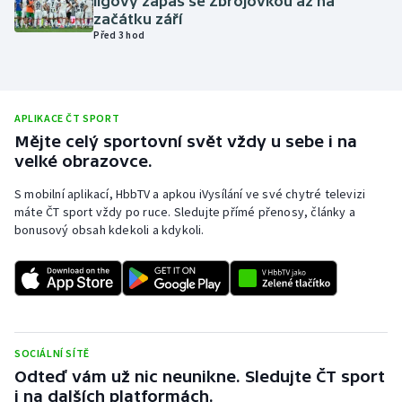
ligový zápas se Zbrojovkou až na
začátku září
Olympijské hry
Před 3 hod
Parasport
Plavání
APLIKACE ČT SPORT
Mějte celý sportovní svět vždy u sebe i na
Plážový volejbal
velké obrazovce.
S mobilní aplikací, HbbTV a apkou iVysílání ve své chytré televizi
Ragby
máte ČT sport vždy po ruce. Sledujte přímé přenosy, články a
bonusový obsah kdekoli a kdykoli.
Rychlobruslení
Rychlostní kanoistika
Short track
SOCIÁLNÍ SÍTĚ
Sportovní střelba
Odteď vám už nic neunikne. Sledujte ČT sport
i na dalších platformách.