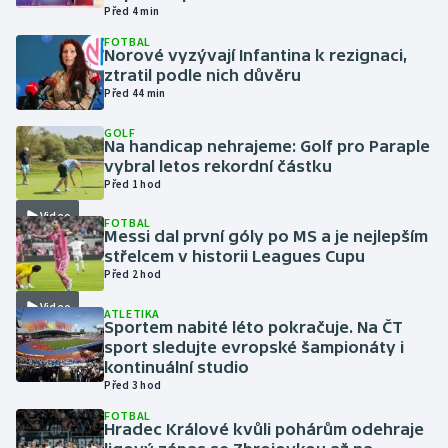
Před 4 min
FOTBAL
Gymnastika
Norové vyzývají Infantina k rezignaci,
ztratil podle nich důvěru
Házená
Před 44 min
GOLF
Jezdectví
Na handicap nehrajeme: Golf pro Paraple
vybral letos rekordní částku
Před 1 hod
Judo
Video
FOTBAL
Messi dal první góly po MS a je nejlepším
Krasobruslení
střelcem v historii Leagues Cupu
Před 2 hod
Lezení
Video
ATLETIKA
Sportem nabité léto pokračuje. Na ČT
Lyže a snowboard
sport sledujte evropské šampionáty i
kontinuální studio
Moderní pětiboj
Před 3 hod
FOTBAL
Motorsport
Hradec Králové kvůli pohárům odehraje