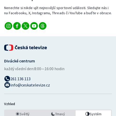
Stolní tenis
Nenechte si nikde ujít nejnovější sportovní události. Sledujte nás i
na Facebooku, X, Instagramu, Threads či YouTube a buďte v obraze.
Triatlon
Veslování
Vodní slalom
Volejbal
Divácké centrum
Ostatní
každý všední den:
8:00—16:00 hodin
261 136 113
info@ceskatelevize.cz
Vzhled
Světlý
Tmavý
Systém