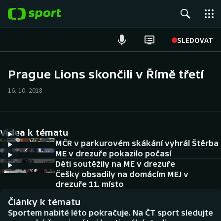
POPULÁRNÍ
SLEDOVAT
Fotbal
Prague Lions skončili v Římě třetí
Hokej
16. 10. 2018
Tenis
Videa k tématu
Atletika
MČR v parkurovém skákání vyhrál Štěrba
ME v drezuře pokazilo počasí
Cyklistika
Děti soutěžily na ME v drezuře
Češky obsadily na domácím MEJ v
DALŠÍ SPORTY
drezuře 11. místo
Články k tématu
Americký fotbal
NEPŘEHLÉDNĚTE
Sportem nabité léto pokračuje. Na ČT sport sledujte