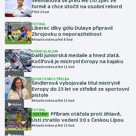
Seemanová se před ME cítí zpět ve
formě a chce útočit na osobní rekord
Před 2 hod
Gymnastika
FOTBAL
Liberec díky gólu Dulaye připravil
Házená
Zbrojovku o neporazitelnost
Aktualizováno před 8 hod
Jezdectví
VODNÍ SLALOM
Další juniorská medaile a hned zlatá.
Judo
Kočířová je mistryní Evropy na kajaku
Aktualizováno před 11 hod
Krasobruslení
Video
SPORTOVNÍ STŘELBA
Šindlerová vybojovala titul mistryně
Lezení
Evropy do 23 let ve střelbě ze sportovní
pistole
Lyže a snowboard
Aktualizováno před 11 hod
Video
FOTBAL
Příbram otáčela proti Jihlavě,
SESTŘIH
Moderní pětiboj
Ústí ztratilo vedení 3:0 s Českou Lípou
Aktualizováno před 11 hod
Motorsport
Video