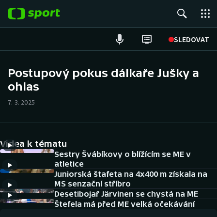
POPULÁRNÍ
SLEDOVAT
Fotbal
Postupový pokus dálkaře Jušky a
ohlas
Hokej
7. 3. 2025
Tenis
Atletika
Videa k tématu
Cyklistika
Sestry Švábíkovy o blížícím se ME v
atletice
Juniorská štafeta na 4x400 m získala na
DALŠÍ SPORTY
MS senzační stříbro
Desetibojař Järvinen se chystá na ME
Americký fotbal
NEPŘEHLÉDNĚTE
Štefela má před ME velká očekávání