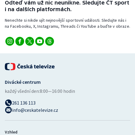
Odteď vám už nic neunikne. Sledujte ČT sport
Stolní tenis
i na dalších platformách.
Triatlon
Nenechte si nikde ujít nejnovější sportovní události. Sledujte nás i
na Facebooku, X, Instagramu, Threads či YouTube a buďte v obraze.
Veslování
Vodní slalom
Volejbal
Ostatní
Divácké centrum
každý všední den:
8:00—16:00 hodin
261 136 113
info@ceskatelevize.cz
Vzhled