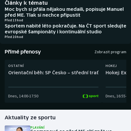
Články k tématu
Baseball a softbal
Soutěže
Moc bych si přála nějakou medaili, popisuje Manuel
před ME. Tlak si nechce připustit
Basketbal
Historické návraty
Před 13 hod
Sportem nabité léto pokračuje. Na ČT sport sledujte
evropské šampionáty i kontinuální studio
Biatlon
Aplikace ČT sport
Před 20 hod
Boby a skeleton
AZ kvíz
Přímé přenosy
Zobrazit program
Box
OSTATNÍ
HOKEJ
Orientační běh: SP Česko – střední trať
Hokej: Exh
Curling
Dostihy
Dnes
,
14:00
-
17:50
Dnes
,
16:55
-
19
Florbal
Futsal
Aktuality ze sportu
PLAVÁNÍ
Golf