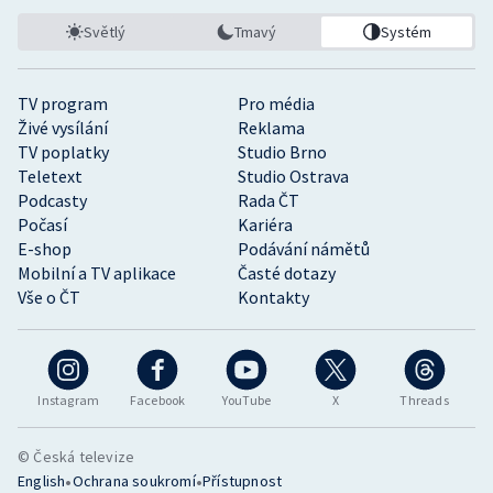
Světlý
Tmavý
Systém
TV program
Pro média
Živé vysílání
Reklama
TV poplatky
Studio Brno
Teletext
Studio Ostrava
Podcasty
Rada ČT
Počasí
Kariéra
E-shop
Podávání námětů
Mobilní a TV aplikace
Časté dotazy
Vše o ČT
Kontakty
Instagram
Facebook
YouTube
X
Threads
© Česká televize
•
•
English
Ochrana soukromí
Přístupnost