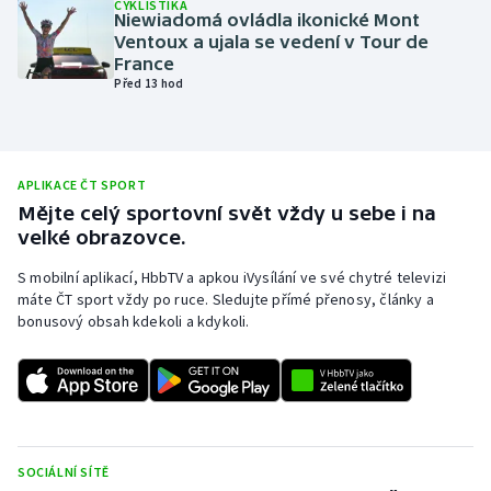
CYKLISTIKA
Niewiadomá ovládla ikonické Mont
Olympijské hry
Ventoux a ujala se vedení v Tour de
France
Parasport
Před 13 hod
Plavání
APLIKACE ČT SPORT
Plážový volejbal
Mějte celý sportovní svět vždy u sebe i na
velké obrazovce.
Ragby
S mobilní aplikací, HbbTV a apkou iVysílání ve své chytré televizi
Rychlobruslení
máte ČT sport vždy po ruce. Sledujte přímé přenosy, články a
bonusový obsah kdekoli a kdykoli.
Rychlostní kanoistika
Short track
Sportovní střelba
SOCIÁLNÍ SÍTĚ