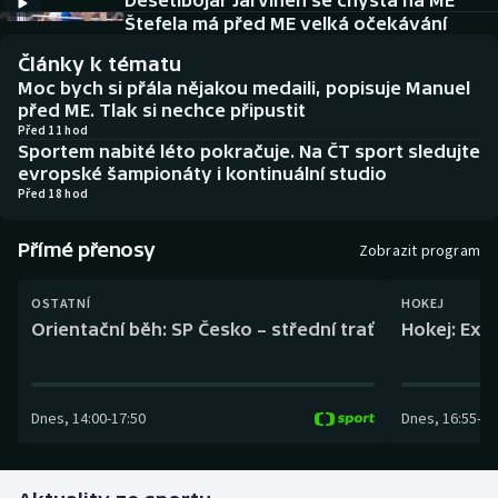
Desetibojař Järvinen se chystá na ME
Baseball a softbal
Soutěže
Štefela má před ME velká očekávání
Články k tématu
Basketbal
Historické návraty
Moc bych si přála nějakou medaili, popisuje Manuel
před ME. Tlak si nechce připustit
Biatlon
Aplikace ČT sport
Před 11 hod
Sportem nabité léto pokračuje. Na ČT sport sledujte
evropské šampionáty i kontinuální studio
Boby a skeleton
AZ kvíz
Před 18 hod
Box
Přímé přenosy
Zobrazit program
Curling
OSTATNÍ
HOKEJ
Orientační běh: SP Česko – střední trať
Hokej: Exh
Dostihy
Florbal
Dnes
,
14:00
-
17:50
Dnes
,
16:55
-
19
Futsal
Golf