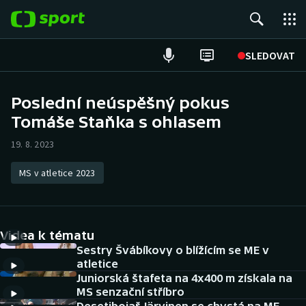
POPULÁRNÍ
SLEDOVAT
Fotbal
Poslední neúspěšný pokus
Tomáše Staňka s ohlasem
Hokej
19. 8. 2023
Tenis
MS v atletice 2023
Atletika
Cyklistika
Videa k tématu
DALŠÍ SPORTY
Sestry Švábíkovy o blížícím se ME v
atletice
Juniorská štafeta na 4x400 m získala na
Americký fotbal
NEPŘEHLÉDNĚTE
MS senzační stříbro