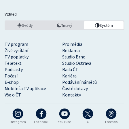
Vzhled
Světlý
Tmavý
Systém
TV program
Pro média
Živé vysílání
Reklama
TV poplatky
Studio Brno
Teletext
Studio Ostrava
Podcasty
Rada ČT
Počasí
Kariéra
E-shop
Podávání námětů
Mobilní a TV aplikace
Časté dotazy
Vše o ČT
Kontakty
Instagram
Facebook
YouTube
X
Threads