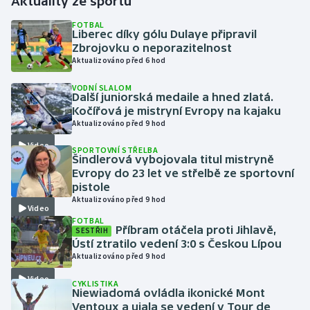
Aktuality ze sportu
FOTBAL
Gymnastika
Liberec díky gólu Dulaye připravil
Zbrojovku o neporazitelnost
Aktualizováno před 6 hod
Házená
VODNÍ SLALOM
Další juniorská medaile a hned zlatá.
Jezdectví
Kočířová je mistryní Evropy na kajaku
Aktualizováno před 9 hod
Judo
Video
SPORTOVNÍ STŘELBA
Šindlerová vybojovala titul mistryně
Krasobruslení
Evropy do 23 let ve střelbě ze sportovní
pistole
Lezení
Aktualizováno před 9 hod
Video
FOTBAL
Příbram otáčela proti Jihlavě,
Lyže a snowboard
SESTŘIH
Ústí ztratilo vedení 3:0 s Českou Lípou
Aktualizováno před 9 hod
Moderní pětiboj
Video
CYKLISTIKA
Niewiadomá ovládla ikonické Mont
Motorsport
Ventoux a ujala se vedení v Tour de