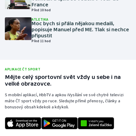
France
Olympijské hry
Před 10 hod
ATLETIKA
Parasport
Moc bych si přála nějakou medaili,
popisuje Manuel před ME. Tlak si nechce
připustit
Plavání
Před 11 hod
Plážový volejbal
Ragby
APLIKACE ČT SPORT
Mějte celý sportovní svět vždy u sebe i na
Rychlobruslení
velké obrazovce.
S mobilní aplikací, HbbTV a apkou iVysílání ve své chytré televizi
Rychlostní kanoistika
máte ČT sport vždy po ruce. Sledujte přímé přenosy, články a
bonusový obsah kdekoli a kdykoli.
Short track
Sportovní střelba