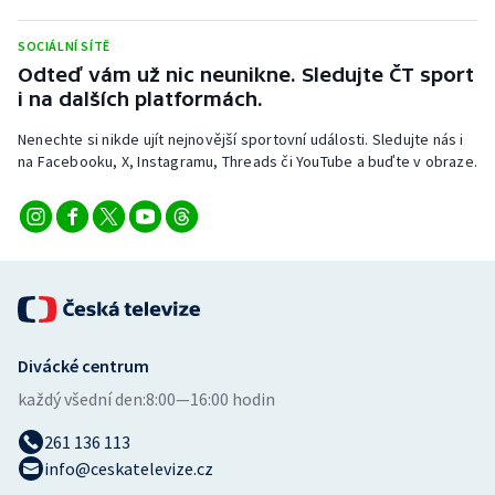
Stolní tenis
SOCIÁLNÍ SÍTĚ
Triatlon
Odteď vám už nic neunikne. Sledujte ČT sport
i na dalších platformách.
Veslování
Nenechte si nikde ujít nejnovější sportovní události. Sledujte nás i
na Facebooku, X, Instagramu, Threads či YouTube a buďte v obraze.
Vodní slalom
Volejbal
Ostatní
Divácké centrum
každý všední den:
8:00—16:00 hodin
261 136 113
info@ceskatelevize.cz