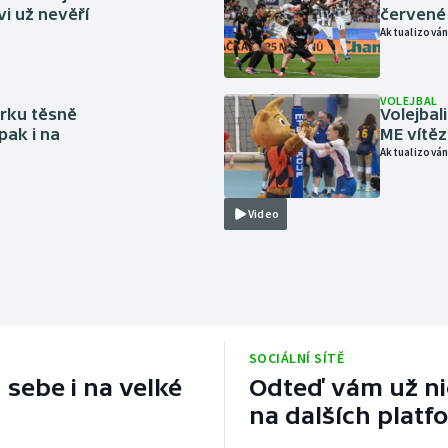
vi už nevěří
červené
Aktualizován
VOLEJBAL
rku těsně
Volejbal
pak i na
ME vítě
Aktualizován
Video
SOCIÁLNÍ SÍTĚ
 sebe i na velké
Odteď vám už nic
na dalších platf