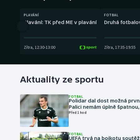
Curling
PLAVÁNÍ
FOTBAL
Dostihy
Plavání: TK před ME v plavání
Druhá fotbalov
Florbal
Futsal
Zítra
,
12:30
-
13:00
Zítra
,
17:35
-
19:55
Golf
Gymnastika
Aktuality ze sportu
FOTBAL
Polidar dal dost možná první
Palici nemám úplně špatnou, 
Před 1 hod
FOTBAL
UEFA trvá na bojkotu soutěží 