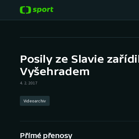
POPULÁRNÍ
DALŠÍ SPORTY
Fotbal
Americký fotbal
Posily ze Slavie zaříd
Hokej
Baseball a softbal
Vyšehradem
Tenis
Basketbal
4. 2. 2017
Atletika
Biatlon
Videoarchiv
Cyklistika
Boby a skeleton
Box
Přímé přenosy