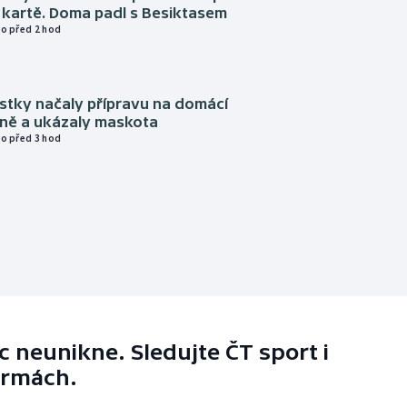
 kartě. Doma padl s Besiktasem
o před 2 hod
istky načaly přípravu na domácí
zně a ukázaly maskota
o před 3 hod
 neunikne. Sledujte ČT sport i
ormách.