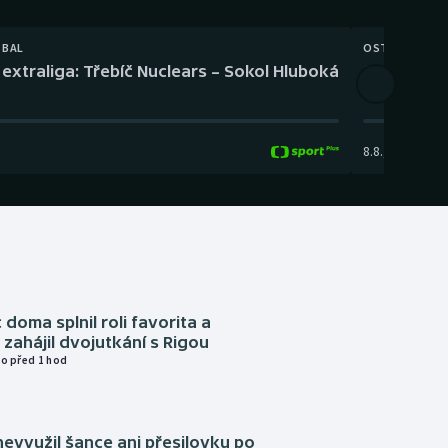
TBAL
OSTATNÍ
extraliga: Třebíč Nuclears – Sokol Hluboká
Orientační
8.8.
,
14:00
-
17:
 doma splnil roli favorita a
zahájil dvojutkání s Rigou
o před 1 hod
evyužil šance ani přesilovku po