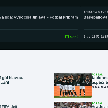
Moderní pětiboj
Triatlon
BASEBALL A SOF
Motorsport
Veslování
á liga: Vysočina Jihlava – Fotbal Příbram
Baseballová 
Olympijské hry
Vodní slalom
Parasport
Volejbal
Zítra
,
18:55
-
22:15
Plavání
Ostatní
Plážový volejbal
FOTBAL
 gól hlavou.
Jablonec
zářil
úspěšně 
Aktualizován
FOTBAL
FIFA. Její
Hradec n