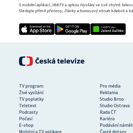
S mobilní aplikací, HbbTV a apkou iVysílání ve své chytré telev
Sledujte přímé přenosy, články a bonusový obsah kdekoli a kd
TV program
Pro média
Živé vysílání
Reklama
TV poplatky
Studio Brno
Teletext
Studio Ostrava
Podcasty
Rada ČT
Počasí
Kariéra
E-shop
Podávání námět
Mobilní a TV aplikace
Časté dotazy