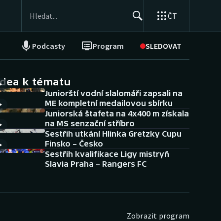
ČT
Podcasty
Program
SLEDOVAT
NEPŘEHLÉDNĚTE
Soutěže
idea k tématu
Juniorští vodní slalomáři zapsali na
Historické návraty
ME kompletní medailovou sbírku
Juniorská štafeta na 4x400 m získala
Aplikace ČT sport
na MS senzační stříbro
Sestřih utkání Hlinka Gretzky Cupu
AZ kvíz
Finsko – Česko
Sestřih kvalifikace Ligy mistryň
Slavia Praha – Rangers FC
Zobrazit program