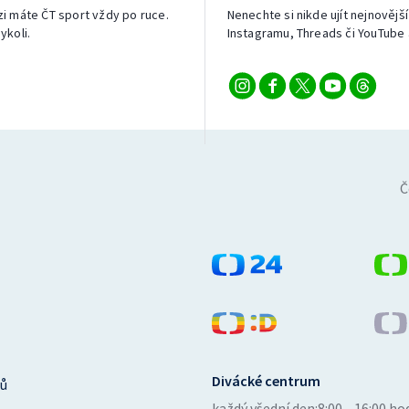
izi máte ČT sport vždy po ruce.
Nenechte si nikde ujít nejnovější
ykoli.
Instagramu, Threads či YouTube 
Č
Divácké centrum
ů
každý všední den:
8:00—16:00 ho