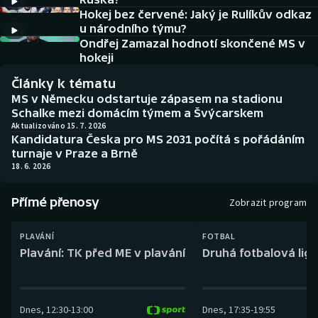
Baseball a softbal
Soutěže
Hokej bez červené: Jaký je Rulíkův odkaz
u národního týmu?
Basketbal
Historické návraty
Ondřej Zamazal hodnotí skončené MS v
hokeji
Biatlon
Aplikace ČT sport
Články k tématu
MS v Německu odstartuje zápasem na stadionu
Boby a skeleton
AZ kvíz
Schalke mezi domácím týmem a Švýcarskem
Aktualizováno 15. 7. 2026
Kandidatura Česka pro MS 2031 počítá s pořádáním
Box
turnaje v Praze a Brně
18. 6. 2026
Curling
Přímé přenosy
Zobrazit program
Dostihy
PLAVÁNÍ
FOTBAL
Florbal
Plavání: TK před ME v plavání
Druhá fotbalová liga
Futsal
Dnes
,
12:30
-
13:00
Dnes
,
17:35
-
19:55
Golf