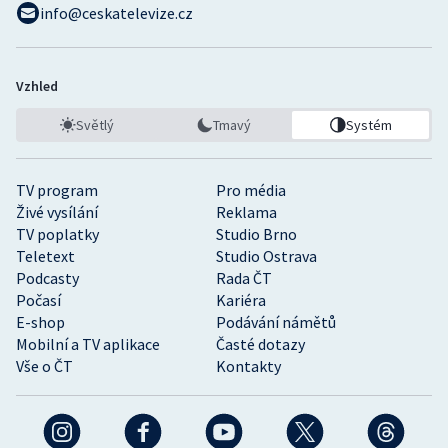
info@ceskatelevize.cz
Vzhled
Světlý
Tmavý
Systém
TV program
Pro média
Živé vysílání
Reklama
TV poplatky
Studio Brno
Teletext
Studio Ostrava
Podcasty
Rada ČT
Počasí
Kariéra
E-shop
Podávání námětů
Mobilní a TV aplikace
Časté dotazy
Vše o ČT
Kontakty