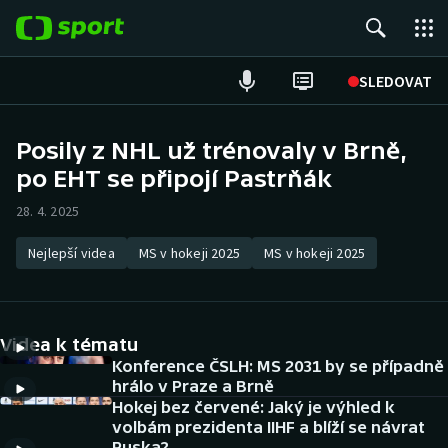
POPULÁRNÍ
SLEDOVAT
Fotbal
Posily z NHL už trénovaly v Brně,
po EHT se připojí Pastrňák
Hokej
28. 4. 2025
Tenis
Nejlepší videa
MS v hokeji 2025
MS v hokeji 2025
Atletika
Cyklistika
Videa k tématu
DALŠÍ SPORTY
Konference ČSLH: MS 2031 by se případně
hrálo v Praze a Brně
Hokej bez červené: Jaký je výhled k
Americký fotbal
NEPŘEHLÉDNĚTE
volbám prezidenta IIHF a blíží se návrat
Ruska?