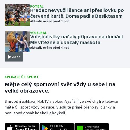
FOTBAL
Olympijské hry
Hradec nevyužil šance ani přesilovku po
červené kartě. Doma padl s Besiktasem
Aktualizováno před 3 hod
Parasport
VOLEJBAL
Plavání
Volejbalistky načaly přípravu na domácí
ME vítězně a ukázaly maskota
Aktualizováno před 4 hod
Plážový volejbal
Video
Ragby
APLIKACE ČT SPORT
Rychlobruslení
Mějte celý sportovní svět vždy u sebe i na
velké obrazovce.
Rychlostní kanoistika
S mobilní aplikací, HbbTV a apkou iVysílání ve své chytré televizi
Short track
máte ČT sport vždy po ruce. Sledujte přímé přenosy, články a
bonusový obsah kdekoli a kdykoli.
Sportovní střelba