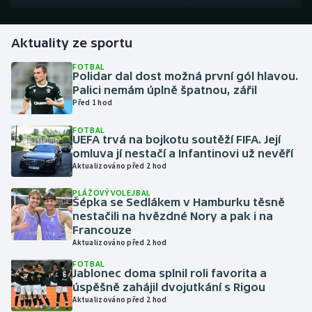
Gymnastika
Aktuality ze sportu
Házená
FOTBAL
Polidar dal dost možná první gól hlavou.
Palici nemám úplně špatnou, zářil
Jezdectví
Před 1 hod
FOTBAL
Judo
UEFA trvá na bojkotu soutěží FIFA. Její
omluva jí nestačí a Infantinovi už nevěří
Krasobruslení
Aktualizováno před 2 hod
PLÁŽOVÝ VOLEJBAL
Lezení
Šépka se Sedlákem v Hamburku těsně
nestačili na hvězdné Nory a pak i na
Francouze
Lyže a snowboard
Aktualizováno před 2 hod
FOTBAL
Moderní pětiboj
Jablonec doma splnil roli favorita a
úspěšně zahájil dvojutkání s Rigou
Motorsport
Aktualizováno před 2 hod