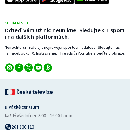
Stolní tenis
Triatlon
SOCIÁLNÍ SÍTĚ
Odteď vám už nic neunikne. Sledujte ČT sport
Veslování
i na dalších platformách.
Vodní slalom
Nenechte si nikde ujít nejnovější sportovní události. Sledujte nás i
na Facebooku, X, Instagramu, Threads či YouTube a buďte v obraze.
Volejbal
Ostatní
Divácké centrum
každý všední den:
8:00—16:00 hodin
261 136 113