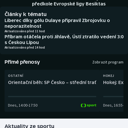
Baseball a softbal
Soutěže
předkole Evropské ligy Besiktas
Články k tématu
Basketbal
Historické návraty
Liberec díky gólu Dulaye připravil Zbrojovku o
neporazitelnost
Biatlon
Aplikace ČT sport
Aktualizováno před 11 hod
Příbram otáčela proti Jihlavě, Ústí ztratilo vedení 3:0
s Českou Lípou
Boby a skeleton
AZ kvíz
Aktualizováno před 14 hod
Box
Přímé přenosy
Zobrazit program
Curling
OSTATNÍ
HOKEJ
Orientační běh: SP Česko – střední trať
Hokej: Exh
Dostihy
Florbal
Dnes
,
14:00
-
17:50
Dnes
,
16:55
-
19
Futsal
Aktuality ze sportu
Golf