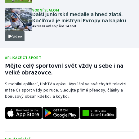
Olympijské hry
VODNÍ SLALOM
Další juniorská medaile a hned zlatá.
Kočířová je mistryní Evropy na kajaku
Parasport
Aktualizováno před 14 hod
Video
Plavání
Plážový volejbal
APLIKACE ČT SPORT
Mějte celý sportovní svět vždy u sebe i na
Ragby
velké obrazovce.
Rychlobruslení
S mobilní aplikací, HbbTV a apkou iVysílání ve své chytré televizi
máte ČT sport vždy po ruce. Sledujte přímé přenosy, články a
bonusový obsah kdekoli a kdykoli.
Rychlostní kanoistika
Short track
Sportovní střelba
SOCIÁLNÍ SÍTĚ