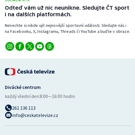
Stolní tenis
Odteď vám už nic neunikne. Sledujte ČT sport
i na dalších platformách.
Triatlon
Nenechte si nikde ujít nejnovější sportovní události. Sledujte nás i
na Facebooku, X, Instagramu, Threads či YouTube a buďte v obraze.
Veslování
Vodní slalom
Volejbal
Ostatní
Divácké centrum
každý všední den:
8:00—16:00 hodin
261 136 113
info@ceskatelevize.cz