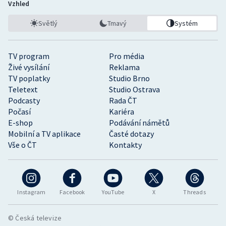
Vzhled
Světlý
Tmavý
Systém
TV program
Pro média
Živé vysílání
Reklama
TV poplatky
Studio Brno
Teletext
Studio Ostrava
Podcasty
Rada ČT
Počasí
Kariéra
E-shop
Podávání námětů
Mobilní a TV aplikace
Časté dotazy
Vše o ČT
Kontakty
Instagram
Facebook
YouTube
X
Threads
© Česká televize