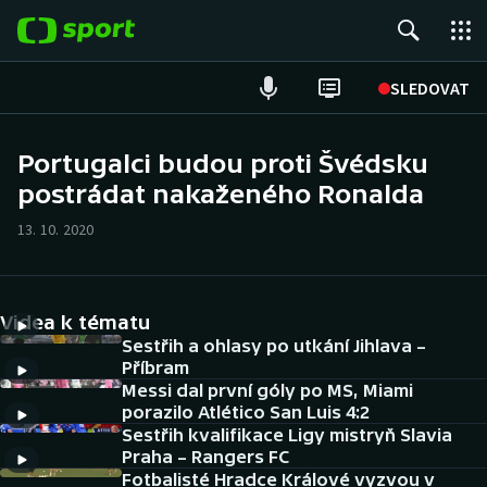
POPULÁRNÍ
SLEDOVAT
Fotbal
Portugalci budou proti Švédsku
postrádat nakaženého Ronalda
Hokej
13. 10. 2020
Tenis
Atletika
Videa k tématu
Cyklistika
Sestřih a ohlasy po utkání Jihlava –
Příbram
Messi dal první góly po MS, Miami
DALŠÍ SPORTY
porazilo Atlético San Luis 4:2
Sestřih kvalifikace Ligy mistryň Slavia
Americký fotbal
NEPŘEHLÉDNĚTE
Praha – Rangers FC
Fotbalisté Hradce Králové vyzvou v