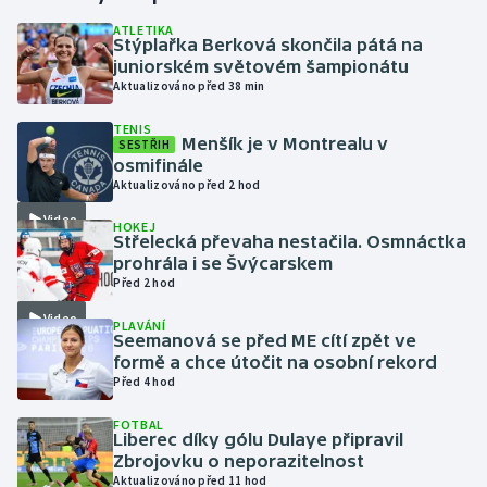
ATLETIKA
Stýplařka Berková skončila pátá na
Gymnastika
juniorském světovém šampionátu
Aktualizováno před 38 min
Házená
TENIS
Menšík je v Montrealu v
SESTŘIH
Jezdectví
osmifinále
Aktualizováno před 2 hod
Judo
Video
HOKEJ
Střelecká převaha nestačila. Osmnáctka
Krasobruslení
prohrála i se Švýcarskem
Před 2 hod
Lezení
Video
PLAVÁNÍ
Seemanová se před ME cítí zpět ve
Lyže a snowboard
formě a chce útočit na osobní rekord
Před 4 hod
Moderní pětiboj
FOTBAL
Liberec díky gólu Dulaye připravil
Zbrojovku o neporazitelnost
Motorsport
Aktualizováno před 11 hod