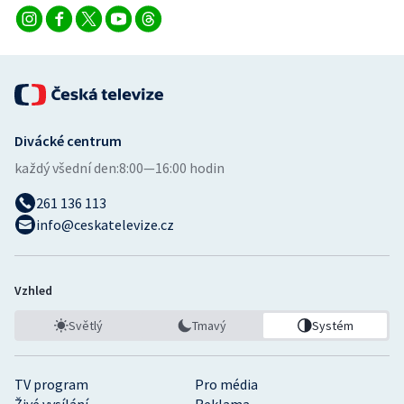
Stolní tenis
Triatlon
Veslování
Divácké centrum
Vodní slalom
každý všední den:
8:00—16:00 hodin
Volejbal
261 136 113
info@ceskatelevize.cz
Ostatní
Vzhled
Světlý
Tmavý
Systém
TV program
Pro média
Živé vysílání
Reklama