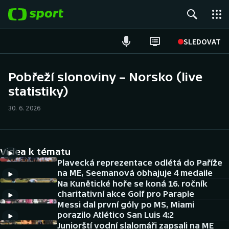
POPULÁRNÍ
SLEDOVAT
Fotbal
Pobřeží slonoviny – Norsko (live
statistiky)
Hokej
30. 6. 2026
Tenis
Atletika
Videa k tématu
Cyklistika
Plavecká reprezentace odlétá do Paříže
na ME, Seemanová obhajuje 4 medaile
Na Kunětické hoře se koná 16. ročník
DALŠÍ SPORTY
charitativní akce Golf pro Paraple
Messi dal první góly po MS, Miami
Americký fotbal
NEPŘEHLÉDNĚTE
porazilo Atlético San Luis 4:2
Juniorští vodní slalomáři zapsali na ME