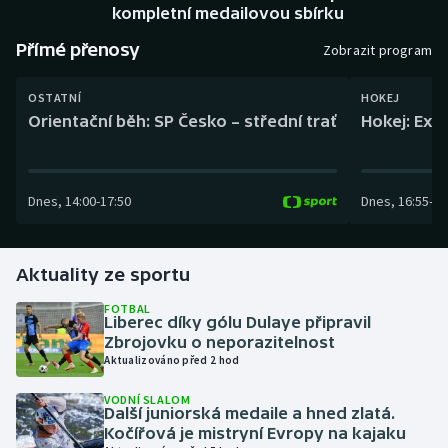
Baseball a softbal
Soutěže
kompletní medailovou sbírku
Přímé přenosy
Zobrazit program
Basketbal
Historické návraty
OSTATNÍ
HOKEJ
Biatlon
Aplikace ČT sport
Orientační běh: SP Česko – střední trať
Hokej: Exh
Boby a skeleton
AZ kvíz
Dnes
,
14:00
-
17:50
Dnes
,
16:55
-
19
Box
Curling
Aktuality ze sportu
Dostihy
FOTBAL
Liberec díky gólu Dulaye připravil
Zbrojovku o neporazitelnost
Florbal
Aktualizováno před 2 hod
Futsal
VODNÍ SLALOM
Další juniorská medaile a hned zlatá.
Kočířová je mistryní Evropy na kajaku
Golf