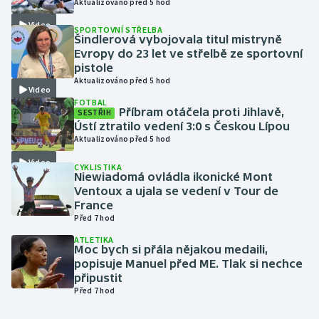
Aktualizováno před 5 hod
Video
SPORTOVNÍ STŘELBA
Gymnastika
Šindlerová vybojovala titul mistryně
Evropy do 23 let ve střelbě ze sportovní
Házená
pistole
Aktualizováno před 5 hod
Video
Jezdectví
FOTBAL
Příbram otáčela proti Jihlavě,
SESTŘIH
Ústí ztratilo vedení 3:0 s Českou Lípou
Judo
Aktualizováno před 5 hod
Video
CYKLISTIKA
Krasobruslení
Niewiadomá ovládla ikonické Mont
Ventoux a ujala se vedení v Tour de
Lezení
France
Před 7 hod
Lyže a snowboard
ATLETIKA
Moc bych si přála nějakou medaili,
popisuje Manuel před ME. Tlak si nechce
Moderní pětiboj
připustit
Před 7 hod
Motorsport