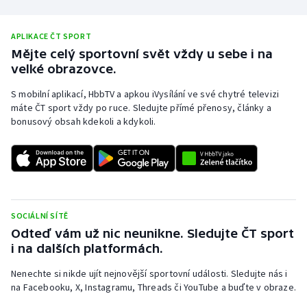
Olympijské hry
APLIKACE ČT SPORT
Parasport
Mějte celý sportovní svět vždy u sebe i na
velké obrazovce.
Plavání
S mobilní aplikací, HbbTV a apkou iVysílání ve své chytré televizi
máte ČT sport vždy po ruce. Sledujte přímé přenosy, články a
Plážový volejbal
bonusový obsah kdekoli a kdykoli.
Ragby
Rychlobruslení
SOCIÁLNÍ SÍTĚ
Rychlostní kanoistika
Odteď vám už nic neunikne. Sledujte ČT sport
i na dalších platformách.
Short track
Nenechte si nikde ujít nejnovější sportovní události. Sledujte nás i
Sportovní střelba
na Facebooku, X, Instagramu, Threads či YouTube a buďte v obraze.