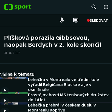
POPULÁRNÍ
SLEDOVAT
Fotbal
Plíšková porazila Gibbsovou,
naopak Berdych v 2. kole skončil
Hokej
31. 8. 2017
Tenis
Atletika
Videa k tématu
Cyklistika
Lehečka v Montrealu ve třetím kole
vyřadil Belgičana Blockxe a je v
osmifinále
DALŠÍ SPORTY
Prostějov hostí MS tenisových družstev
do 14 let
Americký fotbal
NEPŘEHLÉDNĚTE
Lehečka přehrál v českém duelu v
Montrealu Kopřivu