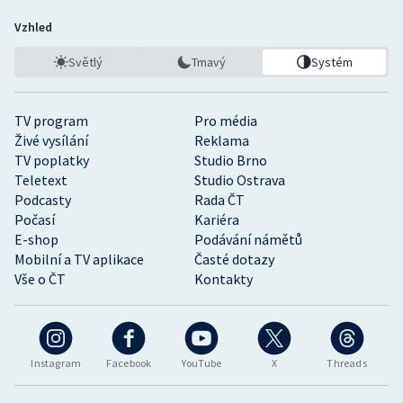
Vzhled
Světlý
Tmavý
Systém
TV program
Pro média
Živé vysílání
Reklama
TV poplatky
Studio Brno
Teletext
Studio Ostrava
Podcasty
Rada ČT
Počasí
Kariéra
E-shop
Podávání námětů
Mobilní a TV aplikace
Časté dotazy
Vše o ČT
Kontakty
Instagram
Facebook
YouTube
X
Threads