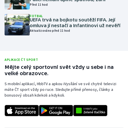
Před 11 hod
Olympijské hry
FOTBAL
UEFA trvá na bojkotu soutěží FIFA. Její
Parasport
omluva jí nestačí a Infantinovi už nevěří
Aktualizováno před 11 hod
Plavání
Plážový volejbal
APLIKACE ČT SPORT
Ragby
Mějte celý sportovní svět vždy u sebe i na
velké obrazovce.
Rychlobruslení
S mobilní aplikací, HbbTV a apkou iVysílání ve své chytré televizi
máte ČT sport vždy po ruce. Sledujte přímé přenosy, články a
Rychlostní kanoistika
bonusový obsah kdekoli a kdykoli.
Short track
Sportovní střelba