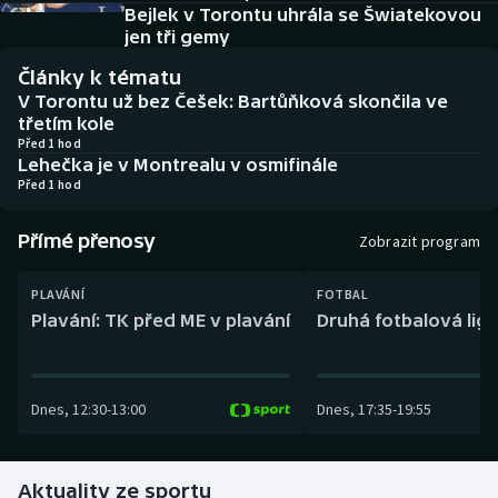
Baseball a softbal
Soutěže
Bejlek v Torontu uhrála se Šwiatekovou
jen tři gemy
Basketbal
Historické návraty
Články k tématu
V Torontu už bez Češek: Bartůňková skončila ve
Biatlon
Aplikace ČT sport
třetím kole
Před 1 hod
Lehečka je v Montrealu v osmifinále
Boby a skeleton
AZ kvíz
Před 1 hod
Box
Přímé přenosy
Zobrazit program
Curling
PLAVÁNÍ
FOTBAL
Plavání: TK před ME v plavání
Druhá fotbalová liga
Dostihy
Florbal
Dnes
,
12:30
-
13:00
Dnes
,
17:35
-
19:55
Futsal
Aktuality ze sportu
Golf