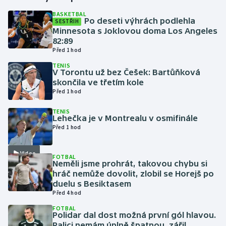
BASKETBAL
Po deseti výhrách podlehla
SESTŘIH
Gymnastika
Minnesota s Joklovou doma Los Angeles
82:89
Házená
Před 1 hod
TENIS
Jezdectví
V Torontu už bez Češek: Bartůňková
skončila ve třetím kole
Před 1 hod
Judo
TENIS
Lehečka je v Montrealu v osmifinále
Krasobruslení
Před 1 hod
Lezení
Video
FOTBAL
Neměli jsme prohrát, takovou chybu si
Lyže a snowboard
hráč nemůže dovolit, zlobil se Horejš po
duelu s Besiktasem
Moderní pětiboj
Před 4 hod
FOTBAL
Polidar dal dost možná první gól hlavou.
Motorsport
Palici nemám úplně špatnou, zářil