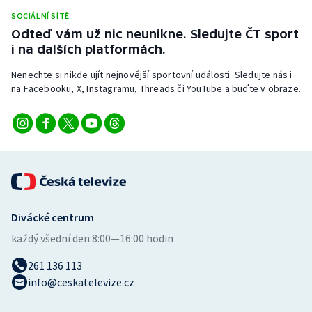
Stolní tenis
SOCIÁLNÍ SÍTĚ
Odteď vám už nic neunikne. Sledujte ČT sport
Triatlon
i na dalších platformách.
Nenechte si nikde ujít nejnovější sportovní události. Sledujte nás i
Veslování
na Facebooku, X, Instagramu, Threads či YouTube a buďte v obraze.
Vodní slalom
Volejbal
Ostatní
Divácké centrum
každý všední den:
8:00—16:00 hodin
261 136 113
info@ceskatelevize.cz