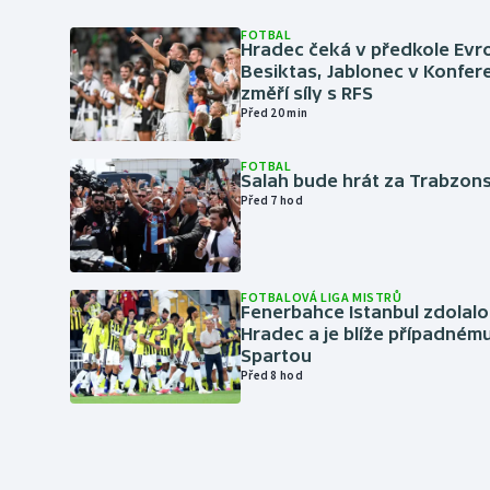
FOTBAL
Hradec čeká v předkole Evro
Besiktas, Jablonec v Konfere
změří síly s RFS
Před 20 min
FOTBAL
Salah bude hrát za Trabzon
Před 7 hod
FOTBALOVÁ LIGA MISTRŮ
Fenerbahce Istanbul zdolalo
Hradec a je blíže případném
Spartou
Před 8 hod