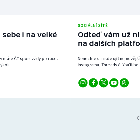
SOCIÁLNÍ SÍTĚ
 sebe i na velké
Odteď vám už nic
na dalších platf
izi máte ČT sport vždy po ruce.
Nenechte si nikde ujít nejnovější
ykoli.
Instagramu, Threads či YouTube 
Č