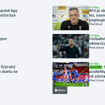
FOTBAL
pské ligy
RFS je z
nční lize
let, nav
popisuje
Před 9 hod
FOTBAL
spor
Fotbali
německý
Před 10 hod
FOTBAL
 Štýrský
SESTŘIH
u duelu se
podlehly
ně zůsta
Před 11 hod
Video