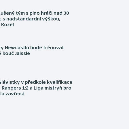
kušený tým s plno hráči nad 30
íc s nadstandardní výškou,
 Kozel
sty Newcastlu bude trénovat
 kouč Jaissle
Slávistky v předkole kvalifikace
 Rangers 1:2 a Liga mistryň pro
la zavřená