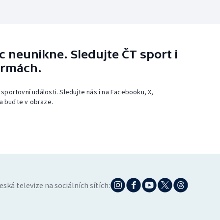
 neunikne. Sledujte ČT sport i
ormách.
 sportovní události. Sledujte nás i na Facebooku, X,
a buďte v obraze.
eská televize na sociálních sítích: