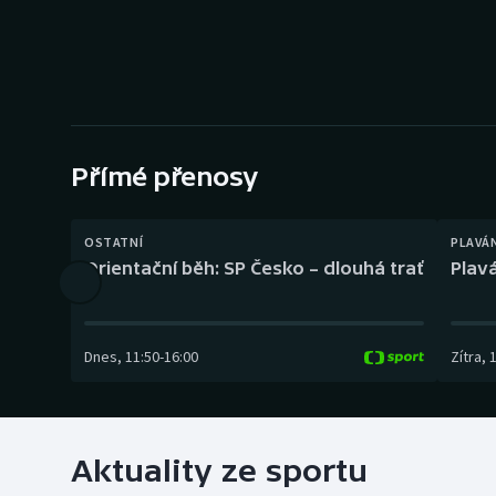
Curling
Dostihy
Florbal
Futsal
Přímé přenosy
Golf
OSTATNÍ
PLAVÁ
Orientační běh: SP Česko – dlouhá trať
Plavá
Gymnastika
Dnes
,
11:50
-
16:00
Zítra
,
Aktuality ze sportu