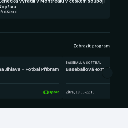
Lehečka vyřadil v Montrealu v českém souboji
Kopřivu
Před 22 hod
Zobrazit program
BASEBALL A SOFTBAL
a Jihlava – Fotbal Příbram
Baseballová extraliga: Tře
Zítra
,
18:55
-
22:15