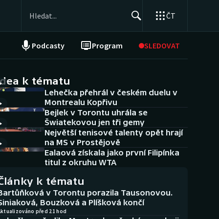
ČT
Podcasty
Program
SLEDOVAT
NEPŘEHLÉDNĚTE
Soutěže
idea k tématu
Lehečka přehrál v českém duelu v
Historické návraty
Montrealu Kopřivu
Bejlek v Torontu uhrála se
Aplikace ČT sport
Šwiatekovou jen tři gemy
Největší tenisové talenty opět hrají
AZ kvíz
na MS v Prostějově
Ealaová získala jako první Filipínka
titul z okruhu WTA
Články k tématu
Bartůňková v Torontu porazila Tausonovou.
Siniaková, Bouzková a Plíšková končí
Aktualizováno před 21 hod