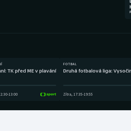
Moderní pětiboj
Triatlon
Motorsport
Veslování
Olympijské hry
Vodní slalom
Parasport
Volejbal
Plavání
Ostatní
NÍ
FOTBAL
ní: TK před ME v plavání
Druhá fotbalová liga: Vysočin
Plážový volejbal
12:30
-
13:00
Zítra
,
17:35
-
19:55