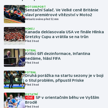
MOTORSPORT
Senzační Salač. Ve Velké ceně Británie
Gymnastika
slaví premiérové vítězství v Moto2
Aktualizováno před 52 min
Házená
HOKEJ
Kanada deklasovala USA ve finále Hlinka
Jezdectví
Gretzky Cupu a vrátila se na trůn
Před 3 hod
Judo
FOTBAL
Kritici šíří dezinformace, Infantina
Krasobruslení
nedáme, hlásí FIFA
Před 3 hod
Lezení
FOTBAL
Druhá porážka na startu sezony je v boji
Lyže a snowboard
o titul problém, připustil Priske
Před 3 hod
Moderní pětiboj
OSTATNÍ
SP v orientačním běhu ve Vyšším
ŽIVĚ
Brodě
Motorsport
Před 3 hod