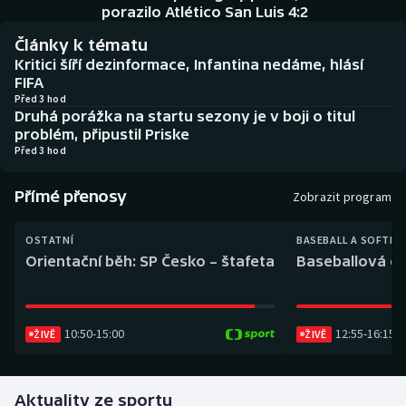
Baseball a softbal
Soutěže
porazilo Atlético San Luis 4:2
Články k tématu
Basketbal
Historické návraty
Kritici šíří dezinformace, Infantina nedáme, hlásí
FIFA
Biatlon
Aplikace ČT sport
Před 3 hod
Druhá porážka na startu sezony je v boji o titul
problém, připustil Priske
Boby a skeleton
AZ kvíz
Před 3 hod
Box
Přímé přenosy
Zobrazit program
Curling
OSTATNÍ
BASEBALL A SOFTBA
Orientační běh: SP Česko – štafeta
Baseballová ex
Dostihy
Florbal
10:50
-
15:00
12:55
-
16:15
ŽIVĚ
ŽIVĚ
Futsal
Aktuality ze sportu
Golf