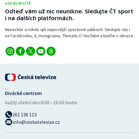
SOCIÁLNÍ SÍTĚ
Stolní tenis
Odteď vám už nic neunikne. Sledujte ČT sport
i na dalších platformách.
Triatlon
Nenechte si nikde ujít nejnovější sportovní události. Sledujte nás i
Veslování
na Facebooku, X, Instagramu, Threads či YouTube a buďte v obraze.
Vodní slalom
Volejbal
Ostatní
Divácké centrum
každý všední den:
8:00—16:00 hodin
261 136 113
info@ceskatelevize.cz