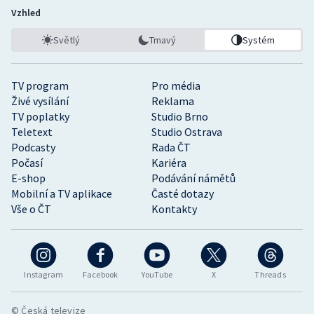
Vzhled
Světlý
Tmavý
Systém
TV program
Pro média
Živé vysílání
Reklama
TV poplatky
Studio Brno
Teletext
Studio Ostrava
Podcasty
Rada ČT
Počasí
Kariéra
E-shop
Podávání námětů
Mobilní a TV aplikace
Časté dotazy
Vše o ČT
Kontakty
Instagram
Facebook
YouTube
X
Threads
© Česká televize