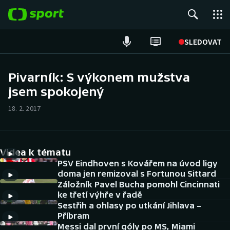
POPULÁRNÍ
SLEDOVAT
Fotbal
Pivarník: S výkonem mužstva
jsem spokojený
Hokej
18. 2. 2017
Tenis
Atletika
Videa k tématu
Cyklistika
PSV Eindhoven s Kovářem na úvod ligy
doma jen remizoval s Fortunou Sittard
Záložník Pavel Bucha pomohl Cincinnati
DALŠÍ SPORTY
ke třetí výhře v řadě
Sestřih a ohlasy po utkání Jihlava –
Americký fotbal
NEPŘEHLÉDNĚTE
Příbram
Messi dal první góly po MS, Miami