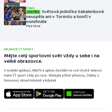
Video
Olympijské hry
TENIS
Světová jednička Sabalenková
SESTŘIH
neuspěla ani v Torontu a končí v
Parasport
osmifinále
Před 4 hod
Plavání
Plážový volejbal
APLIKACE ČT SPORT
Ragby
Mějte celý sportovní svět vždy u sebe i na
velké obrazovce.
Rychlobruslení
S mobilní aplikací, HbbTV a apkou iVysílání ve své chytré televizi
máte ČT sport vždy po ruce. Sledujte přímé přenosy, články a
Rychlostní kanoistika
bonusový obsah kdekoli a kdykoli.
Short track
Sportovní střelba