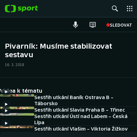
POPULÁRNÍ
SLEDOVAT
ME v atletice
Pivarník: Musíme stabilizovat
sestavu
ME v plavání
16. 3. 2018
Fotbal
Hokej
Videa k tématu
Tenis
Sestřih utkání Baník Ostrava B –
Táborsko
Sestřih utkání Slavia Praha B – Třinec
DALŠÍ SPORTY
Sestřih utkání Ústí nad Labem – Česká
Lípa
Americký fotbal
NEPŘEHLÉDNĚTE
Sestřih utkání Vlašim – Viktoria Žižkov