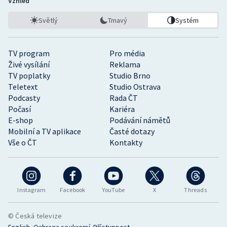
Vzhled
Světlý
Tmavý
Systém
TV program
Pro média
Živé vysílání
Reklama
TV poplatky
Studio Brno
Teletext
Studio Ostrava
Podcasty
Rada ČT
Počasí
Kariéra
E-shop
Podávání námětů
Mobilní a TV aplikace
Časté dotazy
Vše o ČT
Kontakty
Instagram
Facebook
YouTube
X
Threads
© Česká televize
•
•
English
Ochrana soukromí
Přístupnost