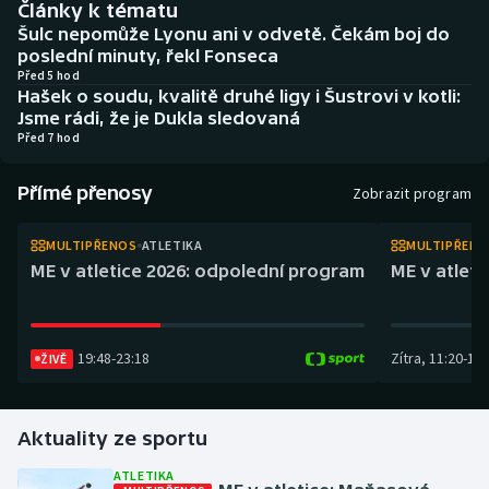
Články k tématu
Atletika
Soutěže
Šulc nepomůže Lyonu ani v odvetě. Čekám boj do
poslední minuty, řekl Fonseca
Baseball a softbal
Historické návraty
Před 5 hod
Hašek o soudu, kvalitě druhé ligy i Šustrovi v kotli:
Jsme rádi, že je Dukla sledovaná
Basketbal
Aplikace ČT sport
Před 7 hod
Biatlon
AZ kvíz
Přímé přenosy
Zobrazit program
Boby a skeleton
MULTIPŘENOS
ATLETIKA
MULTIPŘEN
ME v atletice 2026: odpolední program
ME v atlet
Box
Curling
19:48
-
23:18
Zítra
,
11:20
-
14:
ŽIVĚ
Cyklistika
Dostihy
Aktuality ze sportu
ATLETIKA
Florbal