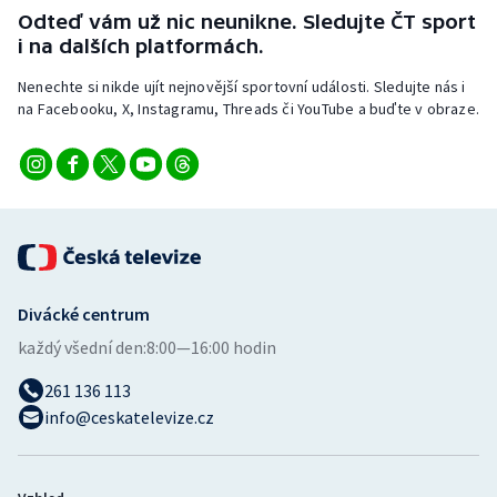
Short track
Odteď vám už nic neunikne. Sledujte ČT sport
i na dalších platformách.
Sportovní střelba
Nenechte si nikde ujít nejnovější sportovní události. Sledujte nás i
na Facebooku, X, Instagramu, Threads či YouTube a buďte v obraze.
Stolní tenis
Triatlon
Veslování
Vodní slalom
Divácké centrum
Volejbal
každý všední den:
8:00—16:00 hodin
Ostatní
261 136 113
info@ceskatelevize.cz