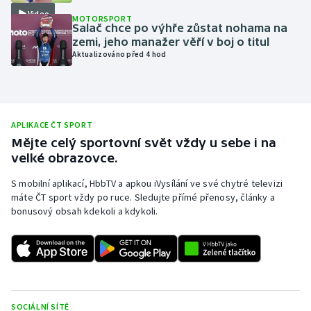
Video
MOTORSPORT
Moderní pětiboj
Salač chce po výhře zůstat nohama na
zemi, jeho manažer věří v boj o titul
Motorsport
Aktualizováno před 4 hod
Olympijské hry
Parasport
APLIKACE ČT SPORT
Mějte celý sportovní svět vždy u sebe i na
Plavání
velké obrazovce.
S mobilní aplikací, HbbTV a apkou iVysílání ve své chytré televizi
Plážový volejbal
máte ČT sport vždy po ruce. Sledujte přímé přenosy, články a
bonusový obsah kdekoli a kdykoli.
Ragby
Rychlobruslení
Rychlostní kanoistika
SOCIÁLNÍ SÍTĚ