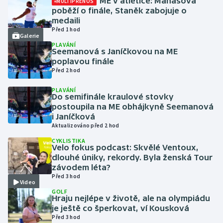
ME v atletice: Maňasová
MULTIPŘENOS
poběží o finále, Staněk zabojuje o
medaili
Futsal
Před 1 hod
Galerie
PLAVÁNÍ
Golf
Seemanová s Janíčkovou na ME
poplavou finále
Gymnastika
Před 2 hod
PLAVÁNÍ
Házená
Do semifinále kraulové stovky
postoupila na ME obhájkyně Seemanová
i Janíčková
Jezdectví
Aktualizováno před 2 hod
CYKLISTIKA
Judo
Velo fokus podcast: Skvělé Ventoux,
dlouhé úniky, rekordy. Byla ženská Tour
Krasobruslení
závodem léta?
Před 3 hod
Video
Lezení
GOLF
Hraju nejlépe v životě, ale na olympiádu
je ještě co šperkovat, ví Kousková
Lyže a snowboard
Před 3 hod