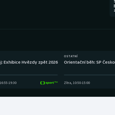
Moderní pětiboj
Triatlon
2
Motorsport
Veslování
Olympijské hry
Vodní slalom
Parasport
Volejbal
Plavání
Ostatní
OSTATNÍ
j: Exhibice Hvězdy zpět 2026
Orientační běh: SP Česko
Plážový volejbal
16:55
-
19:30
Zítra
,
10:50
-
15:00