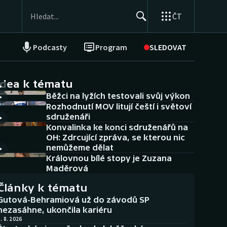
ČT
Podcasty
Program
SLEDOVAT
NEPŘEHLÉDNĚTE
Soutěže
idea k tématu
Běžci na lyžích testovali svůj výkon
Historické návraty
Rozhodnutí MOV litují čeští i světoví
sdruženáři
Aplikace ČT sport
Konvalinka ke konci sdruženářů na
OH: Zdrcující zpráva, se kterou nic
AZ kvíz
nemůžeme dělat
Královnou bílé stopy je Zuzana
Maděrová
Články k tématu
Gutová-Behramiová už do závodů SP
nezasáhne, ukončila kariéru
. 8. 2026