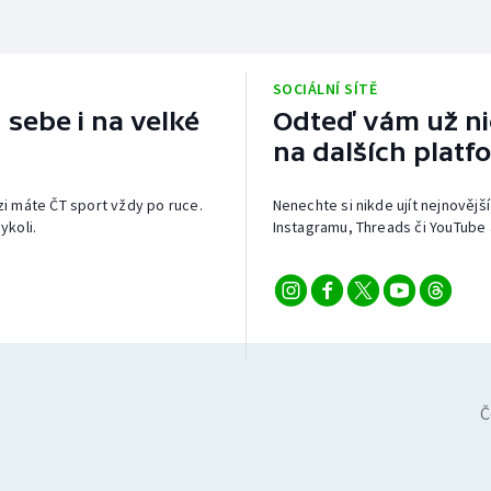
SOCIÁLNÍ SÍTĚ
 sebe i na velké
Odteď vám už nic
na dalších platf
izi máte ČT sport vždy po ruce.
Nenechte si nikde ujít nejnovější
ykoli.
Instagramu, Threads či YouTube 
Č