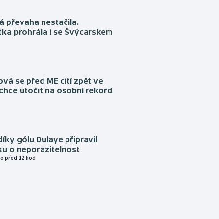
á převaha nestačila.
ka prohrála i se Švýcarskem
á se před ME cítí zpět ve
chce útočit na osobní rekord
díky gólu Dulaye připravil
ku o neporazitelnost
o před 12 hod