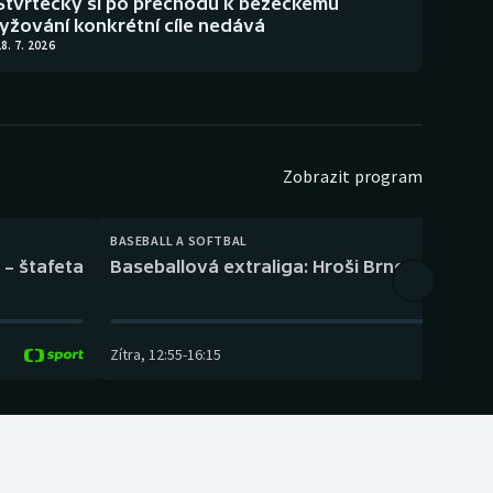
Štvrtecký si po přechodu k běžeckému
lyžování konkrétní cíle nedává
8. 7. 2026
Zobrazit program
BASEBALL A SOFTBAL
 – štafeta
Baseballová extraliga: Hroši Brno – Eagles
Zítra
,
12:55
-
16:15