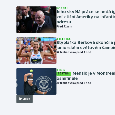
FOTBAL
Jeho skvělá práce se nedá i
zní z Jižní Ameriky na Infant
adresu
Před 51 min
ATLETIKA
Stýplařka Berková skončila 
juniorském světovém šampi
Aktualizováno před 1 hod
TENIS
Menšík je v Montrea
SESTŘIH
osmifinále
Aktualizováno před 3 hod
Video