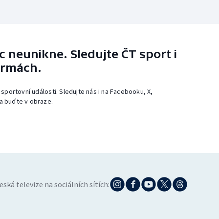
 neunikne. Sledujte ČT sport i
ormách.
 sportovní události. Sledujte nás i na Facebooku, X,
a buďte v obraze.
eská televize na sociálních sítích: