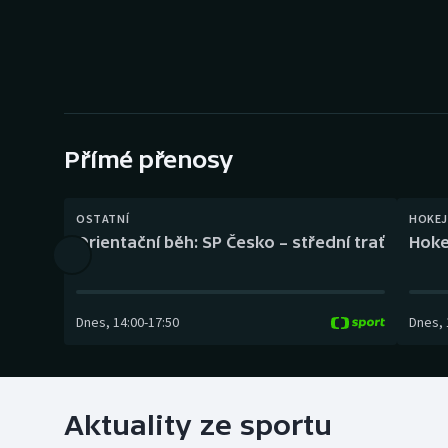
Curling
Dostihy
Florbal
Futsal
Přímé přenosy
Golf
OSTATNÍ
HOKEJ
Orientační běh: SP Česko – střední trať
Hoke
Gymnastika
Dnes
,
14:00
-
17:50
Dnes
,
Aktuality ze sportu