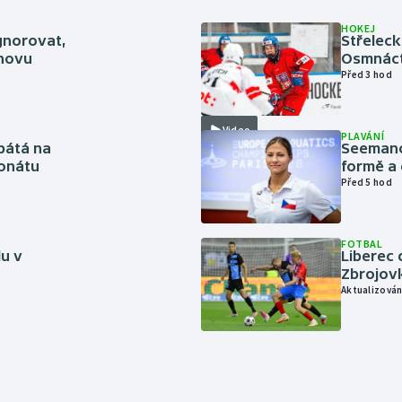
HOKEJ
gnorovat,
Střeleck
inovu
Osmnáct
Před 3 hod
Video
PLAVÁNÍ
pátá na
Seemanov
onátu
formě a 
Před 5 hod
FOTBAL
lu v
Liberec 
Zbrojov
Aktualizován