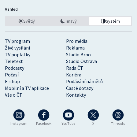
Vzhled
Světlý
Tmavý
Systém
TV program
Pro média
Živé vysílání
Reklama
TV poplatky
Studio Brno
Teletext
Studio Ostrava
Podcasty
Rada ČT
Počasí
Kariéra
E-shop
Podávání námětů
Mobilní a TV aplikace
Časté dotazy
Vše o ČT
Kontakty
Instagram
Facebook
YouTube
X
Threads