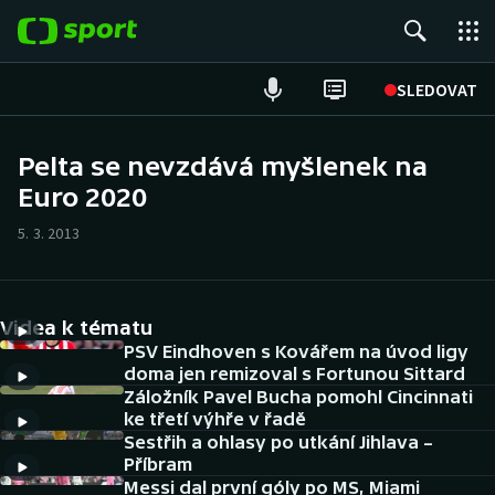
POPULÁRNÍ
SLEDOVAT
Fotbal
Pelta se nevzdává myšlenek na
Euro 2020
Hokej
5. 3. 2013
Tenis
Atletika
Videa k tématu
Cyklistika
PSV Eindhoven s Kovářem na úvod ligy
doma jen remizoval s Fortunou Sittard
Záložník Pavel Bucha pomohl Cincinnati
DALŠÍ SPORTY
ke třetí výhře v řadě
Sestřih a ohlasy po utkání Jihlava –
Americký fotbal
NEPŘEHLÉDNĚTE
Příbram
Messi dal první góly po MS, Miami