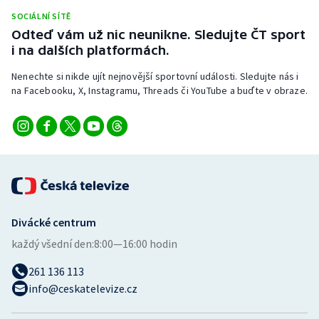
Stolní tenis
SOCIÁLNÍ SÍTĚ
Odteď vám už nic neunikne. Sledujte ČT sport
Triatlon
i na dalších platformách.
Nenechte si nikde ujít nejnovější sportovní události. Sledujte nás i
Veslování
na Facebooku, X, Instagramu, Threads či YouTube a buďte v obraze.
Vodní slalom
Volejbal
Ostatní
Divácké centrum
každý všední den:
8:00—16:00 hodin
261 136 113
info@ceskatelevize.cz