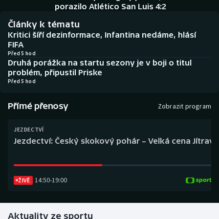
Baseball a softbal
Soutěže
porazilo Atlético San Luis 4:2
Články k tématu
Basketbal
Historické návraty
Kritici šíří dezinformace, Infantina nedáme, hlásí
FIFA
Biatlon
Aplikace ČT sport
Před 5 hod
Druhá porážka na startu sezony je v boji o titul
problém, připustil Priske
Boby a skeleton
AZ kvíz
Před 5 hod
Box
Přímé přenosy
Zobrazit program
Curling
JEZDECTVÍ
Jezdectví: Český skokový pohár – Velká cena Jítravy
Dostihy
Florbal
14:50
-
19:00
ŽIVĚ
Futsal
Aktuality ze sportu
Golf