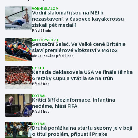
VODNÍ SLALOM
Vodní slalomáři jsou na MEJ k
Gymnastika
nezastavení, v časovce kayakcrossu
získali pět medailí
Házená
Před 51 min
MOTORSPORT
Jezdectví
Senzační Salač. Ve Velké ceně Británie
slaví premiérové vítězství v Moto2
Aktualizováno před 1 hod
Judo
HOKEJ
Kanada deklasovala USA ve finále Hlinka
Krasobruslení
Gretzky Cupu a vrátila se na trůn
Před 5 hod
Lezení
FOTBAL
Kritici šíří dezinformace, Infantina
Lyže a snowboard
nedáme, hlásí FIFA
Před 5 hod
Moderní pětiboj
FOTBAL
Druhá porážka na startu sezony je v boji
Motorsport
o titul problém, připustil Priske