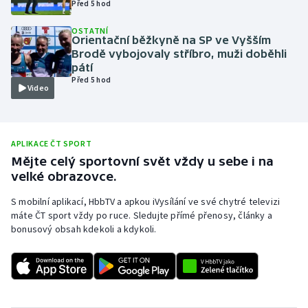
Před 5 hod
Olympijské hry
OSTATNÍ
Orientační běžkyně na SP ve Vyšším
Parasport
Brodě vybojovaly stříbro, muži doběhli
pátí
Před 5 hod
Plavání
Video
Plážový volejbal
APLIKACE ČT SPORT
Ragby
Mějte celý sportovní svět vždy u sebe i na
velké obrazovce.
Rychlobruslení
S mobilní aplikací, HbbTV a apkou iVysílání ve své chytré televizi
máte ČT sport vždy po ruce. Sledujte přímé přenosy, články a
Rychlostní kanoistika
bonusový obsah kdekoli a kdykoli.
Short track
Sportovní střelba