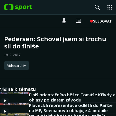
POPULÁRNÍ
SLEDOVAT
Fotbal
Pedersen: Schoval jsem si trochu
sil do finiše
Hokej
19. 2. 2017
Tenis
Videoarchiv
Atletika
Cyklistika
Videa k tématu
DALŠÍ SPORTY
Finiš orientačního běžce Tomáše Křivdy a
ohlasy po zlatém závodu
Plavecká reprezentace odlétá do Paříže
Americký fotbal
NEPŘEHLÉDNĚTE
na ME, Seemanová obhajuje 4 medaile