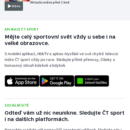
Aktualizováno před 1 hod
Video
Olympijské hry
Parasport
APLIKACE ČT SPORT
Plavání
Mějte celý sportovní svět vždy u sebe i na
velké obrazovce.
Plážový volejbal
S mobilní aplikací, HbbTV a apkou iVysílání ve své chytré televizi
máte ČT sport vždy po ruce. Sledujte přímé přenosy, články a
Ragby
bonusový obsah kdekoli a kdykoli.
Rychlobruslení
Rychlostní kanoistika
SOCIÁLNÍ SÍTĚ
Short track
Odteď vám už nic neunikne. Sledujte ČT sport
i na dalších platformách.
Sportovní střelba
Nenechte si nikde ujít nejnovější sportovní události. Sledujte nás i