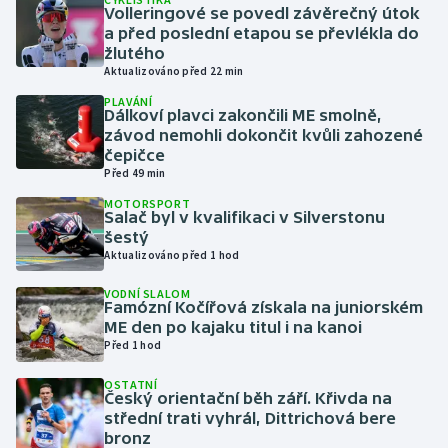
Volleringové se povedl závěrečný útok
a před poslední etapou se převlékla do
Gymnastika
žlutého
Aktualizováno před 22 min
Házená
PLAVÁNÍ
Dálkoví plavci zakončili ME smolně,
závod nemohli dokončit kvůli zahozené
Jezdectví
čepičce
Před 49 min
Judo
MOTORSPORT
Salač byl v kvalifikaci v Silverstonu
šestý
Krasobruslení
Aktualizováno před 1 hod
Lezení
VODNÍ SLALOM
Famózní Kočířová získala na juniorském
ME den po kajaku titul i na kanoi
Lyže a snowboard
Před 1 hod
Moderní pětiboj
OSTATNÍ
Český orientační běh září. Křivda na
střední trati vyhrál, Dittrichová bere
Motorsport
bronz