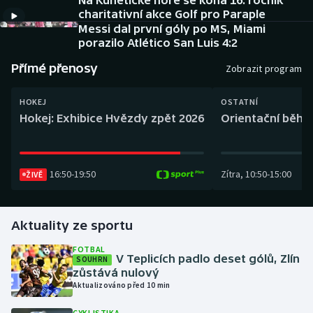
Na Kunětické hoře se koná 16. ročník
Baseball a softbal
Soutěže
charitativní akce Golf pro Paraple
Messi dal první góly po MS, Miami
Basketbal
Historické návraty
porazilo Atlético San Luis 4:2
Přímé přenosy
Zobrazit program
Biatlon
Aplikace ČT sport
HOKEJ
OSTATNÍ
Boby a skeleton
AZ kvíz
Hokej: Exhibice Hvězdy zpět 2026
Orientační běh: 
Box
16:50
-
19:50
Zítra
,
10:50
-
15:00
ŽIVĚ
Curling
Dostihy
Aktuality ze sportu
Florbal
FOTBAL
V Teplicích padlo deset gólů, Zlín
SOUHRN
zůstává nulový
Futsal
Aktualizováno před 10 min
Golf
CYKLISTIKA