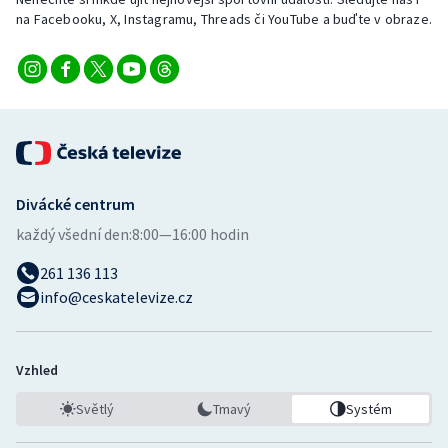
Stolní tenis
na Facebooku, X, Instagramu, Threads či YouTube a buďte v obraze.
Triatlon
Veslování
Vodní slalom
Divácké centrum
Volejbal
každý všední den:
8:00—16:00 hodin
Ostatní
261 136 113
info@ceskatelevize.cz
Vzhled
Světlý
Tmavý
Systém