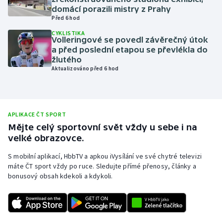
domácí porazili mistry z Prahy
Olympijské hry
Před 6 hod
CYKLISTIKA
Parasport
Volleringové se povedl závěrečný útok
a před poslední etapou se převlékla do
žlutého
Plavání
Aktualizováno před 6 hod
Plážový volejbal
Ragby
APLIKACE ČT SPORT
Mějte celý sportovní svět vždy u sebe i na
Rychlobruslení
velké obrazovce.
S mobilní aplikací, HbbTV a apkou iVysílání ve své chytré televizi
Rychlostní kanoistika
máte ČT sport vždy po ruce. Sledujte přímé přenosy, články a
bonusový obsah kdekoli a kdykoli.
Short track
Sportovní střelba