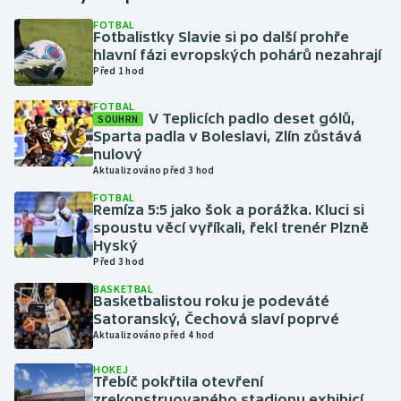
FOTBAL
Fotbalistky Slavie si po další prohře
Gymnastika
hlavní fázi evropských pohárů nezahrají
Před 1 hod
Házená
FOTBAL
V Teplicích padlo deset gólů,
SOUHRN
Jezdectví
Sparta padla v Boleslavi, Zlín zůstává
nulový
Judo
Aktualizováno před 3 hod
FOTBAL
Remíza 5:5 jako šok a porážka. Kluci si
Krasobruslení
spoustu věcí vyříkali, řekl trenér Plzně
Hyský
Lezení
Před 3 hod
BASKETBAL
Lyže a snowboard
Basketbalistou roku je podeváté
Satoranský, Čechová slaví poprvé
Aktualizováno před 4 hod
Moderní pětiboj
HOKEJ
Třebíč pokřtila otevření
Motorsport
zrekonstruovaného stadionu exhibicí,