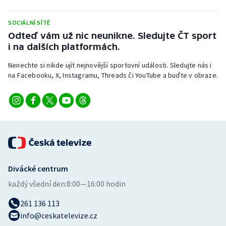
Stolní tenis
SOCIÁLNÍ SÍTĚ
Triatlon
Odteď vám už nic neunikne. Sledujte ČT sport
i na dalších platformách.
Veslování
Nenechte si nikde ujít nejnovější sportovní události. Sledujte nás i
na Facebooku, X, Instagramu, Threads či YouTube a buďte v obraze.
Vodní slalom
Volejbal
Ostatní
Divácké centrum
každý všední den:
8:00—16:00 hodin
261 136 113
info@ceskatelevize.cz