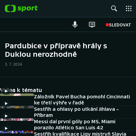
POPULÁRNÍ
SLEDOVAT
Fotbal
Pardubice v přípravě hrály s
Duklou nerozhodně
Hokej
3. 7. 2024
Tenis
Atletika
Videa k tématu
Cyklistika
Záložník Pavel Bucha pomohl Cincinnati
ke třetí výhře v řadě
Sestřih a ohlasy po utkání Jihlava –
DALŠÍ SPORTY
Příbram
Messi dal první góly po MS, Miami
Americký fotbal
NEPŘEHLÉDNĚTE
porazilo Atlético San Luis 4:2
Sestřih kvalifikace Ligy mistryň Slavia