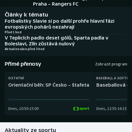
Baseball a softbal
Soutěže
Praha – Rangers FC
Články k tématu
Basketbal
Historické návraty
Fotbalistky Slavie si po další prohře hlavní fázi
evropských pohárů nezahrají
Biatlon
Aplikace ČT sport
Před 1 hod
V Teplicích padlo deset gólů, Sparta padla v
Boleslavi, Zlín zůstává nulový
Boby a skeleton
AZ kvíz
Aktualizováno před 3 hod
Box
Přímé přenosy
Zobrazit program
Curling
OSTATNÍ
BASEBALL A SOFTBA
Orientační běh: SP Česko – štafeta
Baseballová ex
Dostihy
Florbal
Dnes
,
10:50
-
15:00
Dnes
,
12:55
-
16:15
Futsal
Aktuality ze sportu
Golf