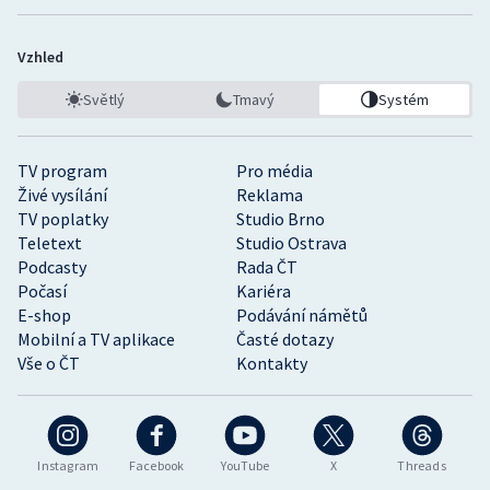
Vzhled
Světlý
Tmavý
Systém
TV program
Pro média
Živé vysílání
Reklama
TV poplatky
Studio Brno
Teletext
Studio Ostrava
Podcasty
Rada ČT
Počasí
Kariéra
E-shop
Podávání námětů
Mobilní a TV aplikace
Časté dotazy
Vše o ČT
Kontakty
Instagram
Facebook
YouTube
X
Threads