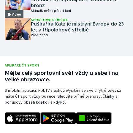
bronz
Olympijské hry
Aktualizováno před 1 hod
Video
SPORTOVNÍ STŘELBA
Parasport
Puškařka Katz je mistryní Evropy do 23
let v třípolohové střelbě
Před 2 hod
Plavání
Plážový volejbal
Ragby
APLIKACE ČT SPORT
Mějte celý sportovní svět vždy u sebe i na
velké obrazovce.
Rychlobruslení
S mobilní aplikací, HbbTV a apkou iVysílání ve své chytré televizi
Rychlostní kanoistika
máte ČT sport vždy po ruce. Sledujte přímé přenosy, články a
bonusový obsah kdekoli a kdykoli.
Short track
Sportovní střelba