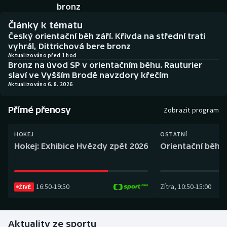
Baseball a softbal
Soutěže
bronz
Články k tématu
Basketbal
Historické návraty
Český orientační běh září. Křivda na střední trati
vyhrál, Dittrichová bere bronz
Biatlon
Aplikace ČT sport
Aktualizováno před 1 hod
Bronz na úvod SP v orientačním běhu. Rauturier
slaví ve Vyšším Brodě navzdory křečím
Boby a skeleton
AZ kvíz
Aktualizováno 6. 8. 2026
Box
Přímé přenosy
Zobrazit program
Curling
HOKEJ
OSTATNÍ
Hokej: Exhibice Hvězdy zpět 2026
Orientační běh: 
Dostihy
Florbal
16:50
-
19:50
Zítra
,
10:50
-
15:00
ŽIVĚ
Futsal
Aktuality ze sportu
Golf