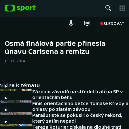
POPULÁRNÍ
SLEDOVAT
Fotbal
Osmá finálová partie přinesla
únavu Carlsena a remízu
Hokej
18. 11. 2014
Tenis
Atletika
Videa k tématu
Cyklistika
Záznam závodů na střední trati na SP v
orientačním běhu
Finiš orientačního běžce Tomáše Křivdy a
DALŠÍ SPORTY
ohlasy po zlatém závodu
Parašutisté se pokusili o český rekord,
Americký fotbal
NEPŘEHLÉDNĚTE
který zatím nepadl
Tereza Roturier získala na dlouhé trati