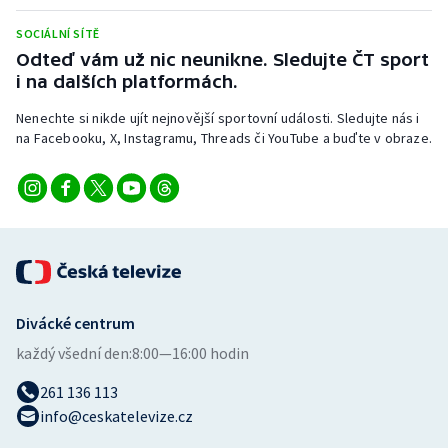
Stolní tenis
SOCIÁLNÍ SÍTĚ
Odteď vám už nic neunikne. Sledujte ČT sport
Triatlon
i na dalších platformách.
Veslování
Nenechte si nikde ujít nejnovější sportovní události. Sledujte nás i
na Facebooku, X, Instagramu, Threads či YouTube a buďte v obraze.
Vodní slalom
Volejbal
Ostatní
Divácké centrum
každý všední den:
8:00—16:00 hodin
261 136 113
info@ceskatelevize.cz