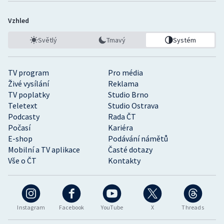
Vzhled
Světlý
Tmavý
Systém
TV program
Pro média
Živé vysílání
Reklama
TV poplatky
Studio Brno
Teletext
Studio Ostrava
Podcasty
Rada ČT
Počasí
Kariéra
E-shop
Podávání námětů
Mobilní a TV aplikace
Časté dotazy
Vše o ČT
Kontakty
Instagram
Facebook
YouTube
X
Threads