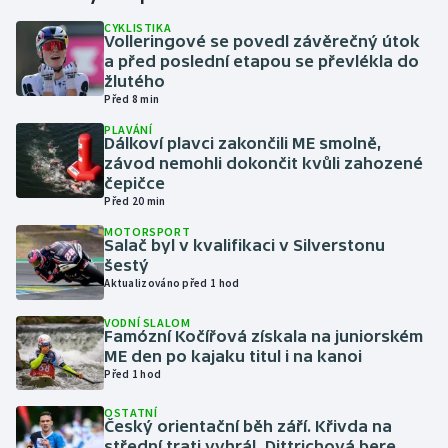
CYKLISTIKA
Volleringové se povedl závěrečný útok
Gymnastika
a před poslední etapou se převlékla do
žlutého
Házená
Před 8 min
PLAVÁNÍ
Jezdectví
Dálkoví plavci zakončili ME smolně,
závod nemohli dokončit kvůli zahozené
čepičce
Judo
Před 20 min
MOTORSPORT
Krasobruslení
Salač byl v kvalifikaci v Silverstonu
šestý
Lezení
Aktualizováno před 1 hod
VODNÍ SLALOM
Lyže a snowboard
Famózní Kočířová získala na juniorském
ME den po kajaku titul i na kanoi
Před 1 hod
Moderní pětiboj
OSTATNÍ
Český orientační běh září. Křivda na
Motorsport
střední trati vyhrál, Dittrichová bere