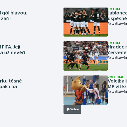
FOTBAL
 gól hlavou.
Jablonec
zářil
úspěšně 
Aktualizován
FOTBAL
FIFA. Její
Hradec n
vi už nevěří
červené
Aktualizován
VOLEJBAL
rku těsně
Volejbal
pak i na
ME vítě
Aktualizován
Video