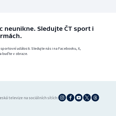
 neunikne. Sledujte ČT sport i
ormách.
 sportovní události. Sledujte nás i na Facebooku, X,
a buďte v obraze.
eská televize na sociálních sítích: