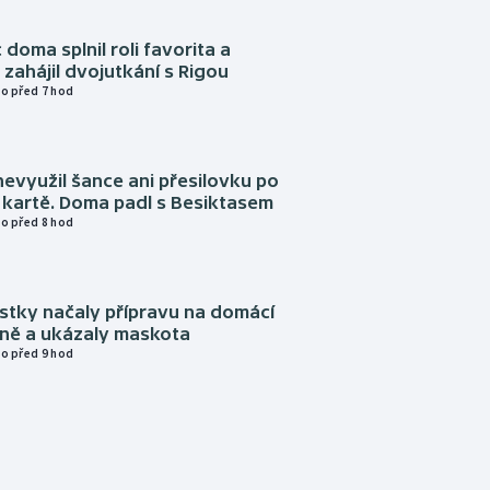
 doma splnil roli favorita a
zahájil dvojutkání s Rigou
o před 7 hod
evyužil šance ani přesilovku po
 kartě. Doma padl s Besiktasem
o před 8 hod
istky načaly přípravu na domácí
zně a ukázaly maskota
o před 9 hod