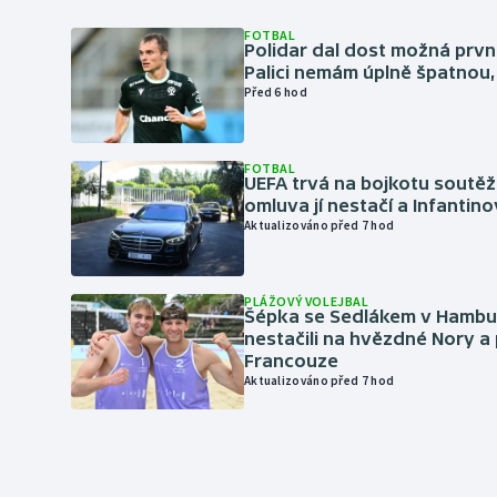
FOTBAL
Polidar dal dost možná první
Palici nemám úplně špatnou, 
Před 6 hod
FOTBAL
UEFA trvá na bojkotu soutěží 
omluva jí nestačí a Infantino
Aktualizováno před 7 hod
PLÁŽOVÝ VOLEJBAL
Šépka se Sedlákem v Hambu
nestačili na hvězdné Nory a 
Francouze
Aktualizováno před 7 hod