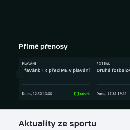
Curling
Dostihy
Florbal
Futsal
Přímé přenosy
Golf
PLAVÁNÍ
FOTBAL
Plavání: TK před ME v plavání
Druhá fotbalov
Gymnastika
Dnes
,
12:30
-
13:00
Dnes
,
17:35
-
19:55
Aktuality ze sportu