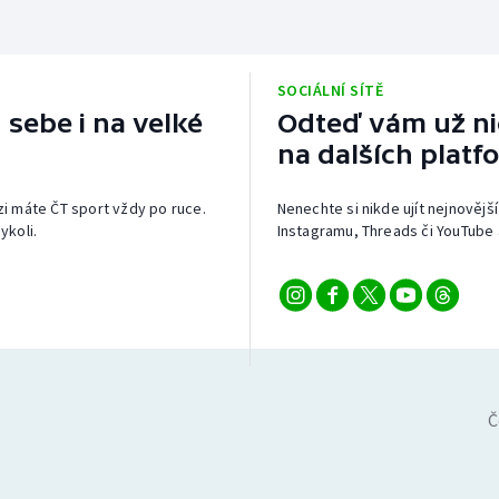
SOCIÁLNÍ SÍTĚ
 sebe i na velké
Odteď vám už nic
na dalších platf
izi máte ČT sport vždy po ruce.
Nenechte si nikde ujít nejnovější
ykoli.
Instagramu, Threads či YouTube 
Č