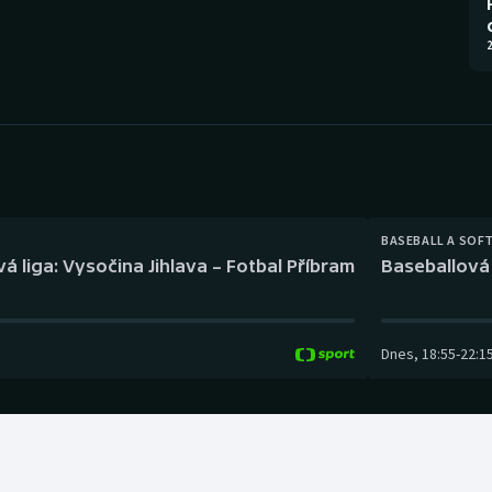
Moderní pětiboj
Triatlon
2
Motorsport
Veslování
Olympijské hry
Vodní slalom
Parasport
Volejbal
Plavání
Ostatní
BASEBALL A SOF
á liga: Vysočina Jihlava – Fotbal Příbram
Baseballová 
Plážový volejbal
Dnes
,
18:55
-
22:1