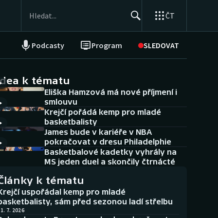
ČT
Podcasty
Program
SLEDOVAT
NEPŘEHLÉDNĚTE
Soutěže
idea k tématu
Eliška Hamzová má nové příjmení i
Historické návraty
smlouvu
Krejčí pořádá kemp pro mladé
Aplikace ČT sport
basketbalisty
James bude v kariéře v NBA
AZ kvíz
pokračovat v dresu Philadelphie
Basketbalové kadetky vyhrály na
MS jeden duel a skončily čtrnácté
Články k tématu
Krejčí uspořádal kemp pro mladé
basketbalisty, sám před sezonou ladí střelbu
1. 7. 2026