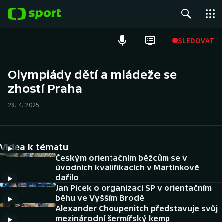
POPULÁRNÍ
SLEDOVAT
Fotbal
Olympiády dětí a mládeže se
zhostí Praha
Hokej
28. 4. 2025
Tenis
Atletika
Videa k tématu
Cyklistika
Českým orientačním běžcům se v
úvodních kvalifikacích v Martínkově
dařilo
DALŠÍ SPORTY
Jan Picek o organizaci SP v orientačním
běhu ve Vyšším Brodě
Americký fotbal
NEPŘEHLÉDNĚTE
Alexander Choupenitch představuje svůj
mezinárodní šermířský kemp