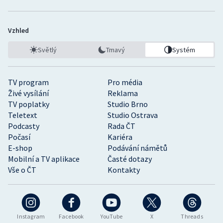
Vzhled
Světlý
Tmavý
Systém
TV program
Pro média
Živé vysílání
Reklama
TV poplatky
Studio Brno
Teletext
Studio Ostrava
Podcasty
Rada ČT
Počasí
Kariéra
E-shop
Podávání námětů
Mobilní a TV aplikace
Časté dotazy
Vše o ČT
Kontakty
Instagram
Facebook
YouTube
X
Threads