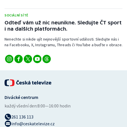
Stolní tenis
SOCIÁLNÍ SÍTĚ
Triatlon
Odteď vám už nic neunikne. Sledujte ČT sport
i na dalších platformách.
Veslování
Nenechte si nikde ujít nejnovější sportovní události. Sledujte nás i
Vodní slalom
na Facebooku, X, Instagramu, Threads či YouTube a buďte v obraze.
Volejbal
Ostatní
Divácké centrum
každý všední den:
8:00—16:00 hodin
261 136 113
info@ceskatelevize.cz