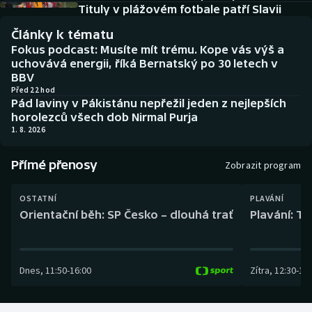
Baseball a softbal
Soutěže
Tituly v plážovém fotbale patří Slavii
Články k tématu
Basketbal
Historické návraty
Fokus podcast: Musíte mít trému. Kope vás výš a
uchovává energii, říká Bernatský po 30 letech v
Biatlon
Aplikace ČT sport
BBV
Před 22 hod
Pád laviny v Pákistánu nepřežil jeden z nejlepších
Boby a skeleton
AZ kvíz
horolezců všech dob Nirmal Purja
1. 8. 2026
Box
Přímé přenosy
Zobrazit program
Curling
OSTATNÍ
PLAVÁNÍ
Dostihy
Orientační běh: SP Česko – dlouhá trať
Plavání: TK
Florbal
Dnes
,
11:50
-
16:00
Zítra
,
12:30
-
13:
Futsal
Golf