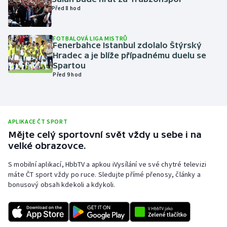
Před 8 hod
Olympijské hry
Parasport
FOTBALOVÁ LIGA MISTRŮ
Fenerbahce Istanbul zdolalo Štýrský
Hradec a je blíže případnému duelu se
Plavání
Spartou
Před 9 hod
Plážový volejbal
Ragby
APLIKACE ČT SPORT
Mějte celý sportovní svět vždy u sebe i na
Rychlobruslení
velké obrazovce.
Rychlostní kanoistika
S mobilní aplikací, HbbTV a apkou iVysílání ve své chytré televizi
máte ČT sport vždy po ruce. Sledujte přímé přenosy, články a
bonusový obsah kdekoli a kdykoli.
Short track
Sportovní střelba