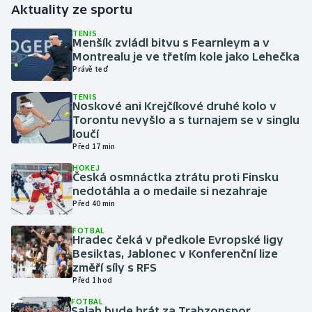
Aktuality ze sportu
Gymnastika
TENIS
Menšík zvládl bitvu s Fearnleym a v
Montrealu je ve třetím kole jako Lehečka
Házená
Právě teď
TENIS
Jezdectví
Noskové ani Krejčíkové druhé kolo v
Torontu nevyšlo a s turnajem se v singlu
Judo
loučí
Před 17 min
Krasobruslení
HOKEJ
Česká osmnáctka ztrátu proti Finsku
nedotáhla a o medaile si nezahraje
Lezení
Před 40 min
FOTBAL
Lyže a snowboard
Hradec čeká v předkole Evropské ligy
Besiktas, Jablonec v Konferenční lize
Moderní pětiboj
změří síly s RFS
Před 1 hod
Motorsport
FOTBAL
Salah bude hrát za Trabzonspor