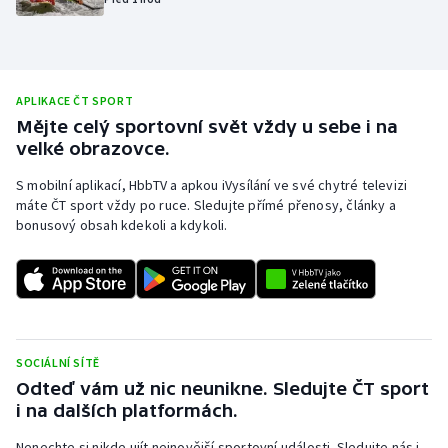
Olympijské hry
Parasport
APLIKACE ČT SPORT
Plavání
Mějte celý sportovní svět vždy u sebe i na
velké obrazovce.
Plážový volejbal
S mobilní aplikací, HbbTV a apkou iVysílání ve své chytré televizi
máte ČT sport vždy po ruce. Sledujte přímé přenosy, články a
Ragby
bonusový obsah kdekoli a kdykoli.
Rychlobruslení
Rychlostní kanoistika
SOCIÁLNÍ SÍTĚ
Short track
Odteď vám už nic neunikne. Sledujte ČT sport
i na dalších platformách.
Sportovní střelba
Nenechte si nikde ujít nejnovější sportovní události. Sledujte nás i