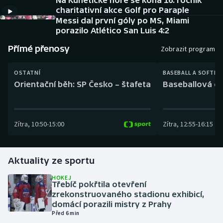
Na Kunětické hoře se koná 16. ročník
Baseball a softbal
Soutěže
charitativní akce Golf pro Paraple
Messi dal první góly po MS, Miami
Basketbal
Historické návraty
porazilo Atlético San Luis 4:2
Přímé přenosy
Zobrazit program
Biatlon
Aplikace ČT sport
OSTATNÍ
BASEBALL A SOFTBA
Boby a skeleton
AZ kvíz
Orientační běh: SP Česko – štafeta
Baseballová ex
Box
Zítra
,
10:50
-
15:00
Zítra
,
12:55
-
16:15
Curling
Dostihy
Aktuality ze sportu
Florbal
HOKEJ
Třebíč pokřtila otevření
zrekonstruovaného stadionu exhibicí,
Futsal
domácí porazili mistry z Prahy
Před 6 min
Golf