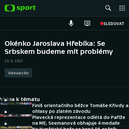
POPULÁRNÍ
SLEDOVAT
Fotbal
Okénko Jaroslava Hřebíka: Se
Srbskem budeme mít problémy
Hokej
19. 6. 2015
Tenis
Videoarchiv
Atletika
Cyklistika
Videa k tématu
DALŠÍ SPORTY
Finiš orientačního běžce Tomáše Křivdy a
ohlasy po zlatém závodu
Plavecká reprezentace odlétá do Paříže
Americký fotbal
NEPŘEHLÉDNĚTE
na ME, Seemanová obhajuje 4 medaile