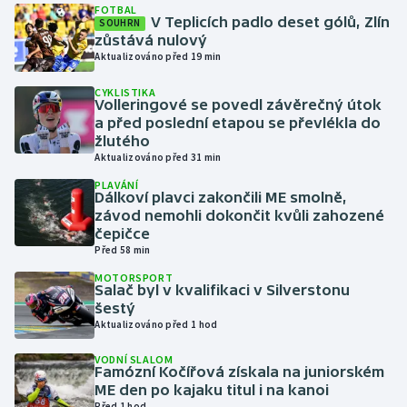
FOTBAL
V Teplicích padlo deset gólů, Zlín
SOUHRN
zůstává nulový
Gymnastika
Aktualizováno před 19 min
Házená
CYKLISTIKA
Volleringové se povedl závěrečný útok
a před poslední etapou se převlékla do
Jezdectví
žlutého
Aktualizováno před 31 min
Judo
PLAVÁNÍ
Dálkoví plavci zakončili ME smolně,
závod nemohli dokončit kvůli zahozené
Krasobruslení
čepičce
Před 58 min
Lezení
MOTORSPORT
Salač byl v kvalifikaci v Silverstonu
Lyže a snowboard
šestý
Aktualizováno před 1 hod
Moderní pětiboj
VODNÍ SLALOM
Famózní Kočířová získala na juniorském
Motorsport
ME den po kajaku titul i na kanoi
Před 1 hod