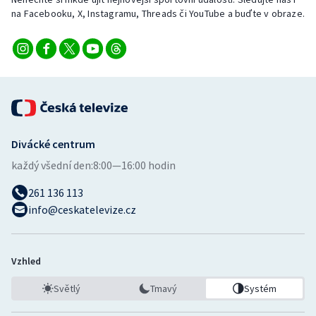
Stolní tenis
na Facebooku, X, Instagramu, Threads či YouTube a buďte v obraze.
Triatlon
Veslování
Vodní slalom
Divácké centrum
Volejbal
každý všední den:
8:00—16:00 hodin
Ostatní
261 136 113
info@ceskatelevize.cz
Vzhled
Světlý
Tmavý
Systém