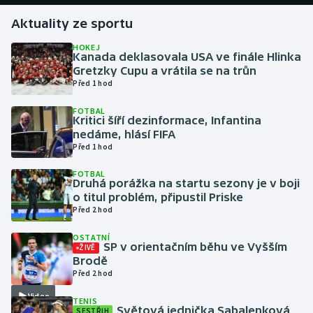
Aktuality ze sportu
Gymnastika
HOKEJ
Kanada deklasovala USA ve finále Hlinka
Házená
Gretzky Cupu a vrátila se na trůn
Před 1 hod
Jezdectví
FOTBAL
Kritici šíří dezinformace, Infantina
Judo
nedáme, hlásí FIFA
Před 1 hod
Krasobruslení
FOTBAL
Druhá porážka na startu sezony je v boji
o titul problém, připustil Priske
Lezení
Před 2 hod
Lyže a snowboard
OSTATNÍ
SP v orientačním běhu ve Vyšším
ŽIVĚ
Brodě
Moderní pětiboj
Před 2 hod
Video
Motorsport
TENIS
Světová jednička Sabalenková
SESTŘIH