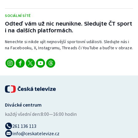
Stolní tenis
SOCIÁLNÍ SÍTĚ
Triatlon
Odteď vám už nic neunikne. Sledujte ČT sport
i na dalších platformách.
Veslování
Nenechte si nikde ujít nejnovější sportovní události. Sledujte nás i
na Facebooku, X, Instagramu, Threads či YouTube a buďte v obraze.
Vodní slalom
Volejbal
Ostatní
Divácké centrum
každý všední den:
8:00—16:00 hodin
261 136 113
info@ceskatelevize.cz