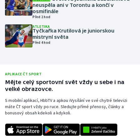
neuspěla ani v Torontu a končí v
Olympijské hry
osmifinále
Před 2 hod
Parasport
ATLETIKA
Tyčkařka Krutilová je juniorskou
mistryní světa
Plavání
Před 4 hod
Plážový volejbal
Ragby
APLIKACE ČT SPORT
Mějte celý sportovní svět vždy u sebe i na
Rychlobruslení
velké obrazovce.
Rychlostní kanoistika
S mobilní aplikací, HbbTV a apkou iVysílání ve své chytré televizi
máte ČT sport vždy po ruce. Sledujte přímé přenosy, články a
bonusový obsah kdekoli a kdykoli.
Short track
Sportovní střelba