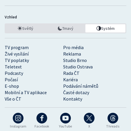
Vzhled
Světlý
Tmavý
Systém
TV program
Pro média
Živé vysílání
Reklama
TV poplatky
Studio Brno
Teletext
Studio Ostrava
Podcasty
Rada ČT
Počasí
Kariéra
E-shop
Podávání námětů
Mobilní a TV aplikace
Časté dotazy
Vše o ČT
Kontakty
Instagram
Facebook
YouTube
X
Threads