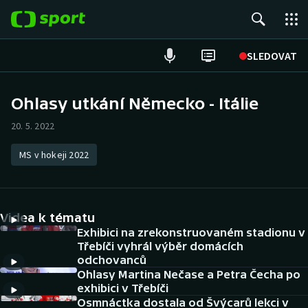
POPULÁRNÍ
SLEDOVAT
Fotbal
Ohlasy utkání Německo - Itálie
Hokej
20. 5. 2022
Tenis
MS v hokeji 2022
Atletika
Videa k tématu
Cyklistika
Exhibici na zrekonstruovaném stadionu v
Třebíči vyhrál výběr domácích
DALŠÍ SPORTY
odchovanců
Ohlasy Martina Nečase a Petra Čecha po
Americký fotbal
NEPŘEHLÉDNĚTE
exhibici v Třebíči
Osmnáctka dostala od Švýcarů lekci v