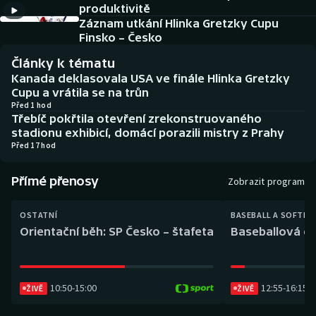
produktivitě
Baseball a softbal
Soutěže
Záznam utkání Hlinka Gretzky Cupu
Finsko – Česko
Basketbal
Historické návraty
Články k tématu
Biatlon
Aplikace ČT sport
Kanada deklasovala USA ve finále Hlinka Gretzky
Cupu a vrátila se na trůn
Před 1 hod
Boby a skeleton
AZ kvíz
Třebíč pokřtila otevření zrekonstruovaného
stadionu exhibicí, domácí porazili mistry z Prahy
Box
Před 17 hod
Curling
Přímé přenosy
Zobrazit program
Dostihy
OSTATNÍ
BASEBALL A SOFTBA
Orientační běh: SP Česko – štafeta
Baseballová ex
Florbal
Futsal
10:50
-
15:00
12:55
-
16:15
ŽIVĚ
ŽIVĚ
Golf