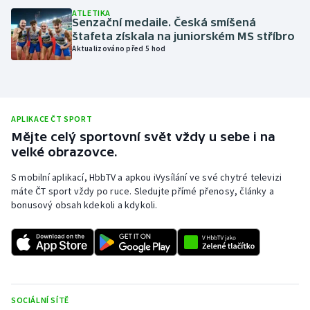
ATLETIKA
Olympijské hry
Senzační medaile. Česká smíšená
štafeta získala na juniorském MS stříbro
Aktualizováno před 5 hod
Parasport
Plavání
Plážový volejbal
APLIKACE ČT SPORT
Mějte celý sportovní svět vždy u sebe i na
velké obrazovce.
Ragby
S mobilní aplikací, HbbTV a apkou iVysílání ve své chytré televizi
Rychlobruslení
máte ČT sport vždy po ruce. Sledujte přímé přenosy, články a
bonusový obsah kdekoli a kdykoli.
Rychlostní kanoistika
Short track
Sportovní střelba
SOCIÁLNÍ SÍTĚ