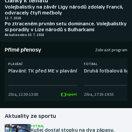
Články k tématu
Baseball a softbal
Soutěže
Volejbalistky na závěr Ligy národů zdolaly Francii,
odvracely čtyři mečboly
Basketbal
Historické návraty
12. 7. 2026
Po ztraceném prvním setu dominance. Volejbalistky
si poradily v Lize národů s Bulharkami
Biatlon
Aplikace ČT sport
Aktualizováno 10. 7. 2026
Boby a skeleton
AZ kvíz
Přímé přenosy
Zobrazit program
Box
PLAVÁNÍ
FOTBAL
Plavání: TK před ME v plavání
Druhá fotbalová liga
Curling
Dostihy
Zítra
,
12:30
-
13:00
Zítra
,
17:35
-
19:55
Florbal
Aktuality ze sportu
Futsal
FOTBAL
Kušej dostal stopku na dva zápasy,
Golf