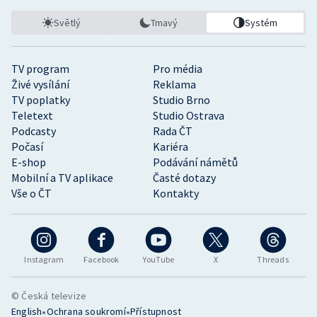
Světlý
Tmavý
Systém
TV program
Pro média
Živé vysílání
Reklama
TV poplatky
Studio Brno
Teletext
Studio Ostrava
Podcasty
Rada ČT
Počasí
Kariéra
E-shop
Podávání námětů
Mobilní a TV aplikace
Časté dotazy
Vše o ČT
Kontakty
Instagram
Facebook
YouTube
X
Threads
© Česká televize
•
•
English
Ochrana soukromí
Přístupnost