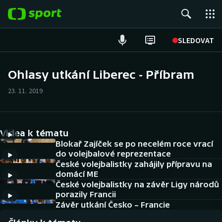
POPULÁRNÍ
SLEDOVAT
Fotbal
Ohlasy utkání Liberec - Příbram
Hokej
23. 11. 2019
Tenis
Videa k tématu
Atletika
Blokař Zajíček se po necelém roce vrací
do volejbalové reprezentace
Cyklistika
České volejbalistky zahájily přípravu na
domácí ME
DALŠÍ SPORTY
České volejbalistky na závěr Ligy národů
porazily Francii
Americký fotbal
Závěr utkání Česko – Francie
NEPŘEHLÉDNĚTE