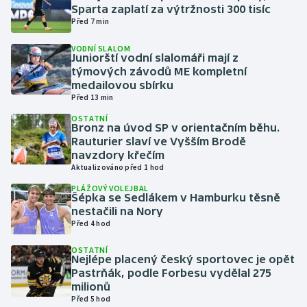
Sparta zaplatí za výtržnosti 300 tisíc
Před 7 min
Gymnastika
VODNÍ SLALOM
Juniorští vodní slalomáři mají z
Házená
týmových závodů ME kompletní
medailovou sbírku
Jezdectví
Před 13 min
OSTATNÍ
Bronz na úvod SP v orientačním běhu.
Judo
Rauturier slaví ve Vyšším Brodě
navzdory křečím
Krasobruslení
Aktualizováno před 1 hod
PLÁŽOVÝ VOLEJBAL
Lezení
Šépka se Sedlákem v Hamburku těsně
nestačili na Nory
Před 4 hod
Lyže a snowboard
OSTATNÍ
Nejlépe placený český sportovec je opět
Moderní pětiboj
Pastrňák, podle Forbesu vydělal 275
milionů
Motorsport
Před 5 hod