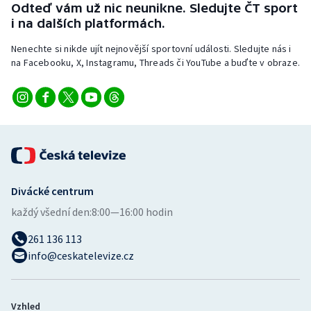
Odteď vám už nic neunikne. Sledujte ČT sport
Stolní tenis
i na dalších platformách.
Triatlon
Nenechte si nikde ujít nejnovější sportovní události. Sledujte nás i
na Facebooku, X, Instagramu, Threads či YouTube a buďte v obraze.
Veslování
Vodní slalom
Volejbal
Ostatní
Divácké centrum
každý všední den:
8:00—16:00 hodin
261 136 113
info@ceskatelevize.cz
Vzhled