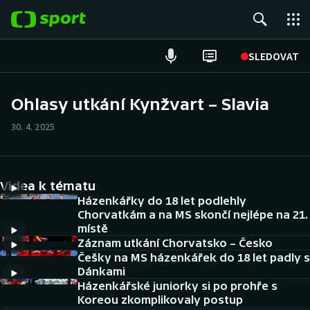
POPULÁRNÍ
SLEDOVAT
Fotbal
Ohlasy utkání Kynžvart – Slavia
Hokej
30. 4. 2025
Tenis
Videa k tématu
Atletika
Házenkářky do 18 let podlehly
Chorvatkám a na MS skončí nejlépe na 21.
Cyklistika
místě
Záznam utkání Chorvatsko – Česko
DALŠÍ SPORTY
Češky na MS házenkářek do 18 let padly s
Dánkami
Americký fotbal
Házenkářské juniorky si po prohře s
NEPŘEHLÉDNĚTE
Koreou zkomplikovaly postup