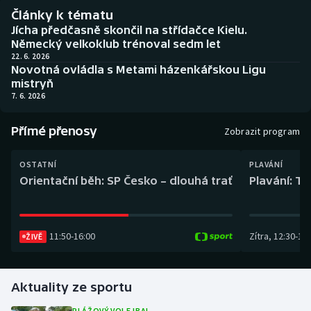
Baseball a softbal
Soutěže
Články k tématu
Jícha předčasně skončil na střídačce Kielu.
Basketbal
Historické návraty
Německý velkoklub trénoval sedm let
22. 6. 2026
Novotná ovládla s Metami házenkářskou Ligu
Biatlon
Aplikace ČT sport
mistryň
7. 6. 2026
Boby a skeleton
AZ kvíz
Přímé přenosy
Zobrazit program
Box
OSTATNÍ
PLAVÁNÍ
Curling
Orientační běh: SP Česko – dlouhá trať
Plavání: TK
Dostihy
11:50
-
16:00
Zítra
,
12:30
-
13:
ŽIVĚ
Florbal
Futsal
Aktuality ze sportu
Golf
PLÁŽOVÝ VOLEJBAL