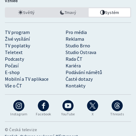
Vzhled
Světlý
Tmavý
Systém
TV program
Pro média
Živé vysílání
Reklama
TV poplatky
Studio Brno
Teletext
Studio Ostrava
Podcasty
Rada ČT
Počasí
Kariéra
E-shop
Podávání námětů
Mobilní a TV aplikace
Časté dotazy
Vše o ČT
Kontakty
Instagram
Facebook
YouTube
X
Threads
© Česká televize