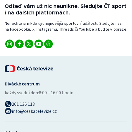
Stolní tenis
Odteď vám už nic neunikne. Sledujte ČT sport
i na dalších platformách.
Triatlon
Nenechte si nikde ujít nejnovější sportovní události. Sledujte nás i
na Facebooku, X, Instagramu, Threads či YouTube a buďte v obraze.
Veslování
Vodní slalom
Volejbal
Ostatní
Divácké centrum
každý všední den:
8:00—16:00 hodin
261 136 113
info@ceskatelevize.cz