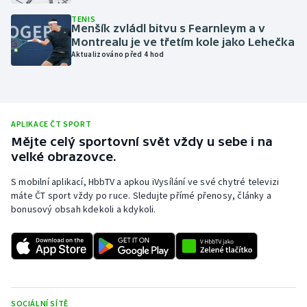
Olympijské hry
TENIS
Menšík zvládl bitvu s Fearnleym a v
Montrealu je ve třetím kole jako Lehečka
Parasport
Aktualizováno před 4 hod
Plavání
Plážový volejbal
APLIKACE ČT SPORT
Mějte celý sportovní svět vždy u sebe i na
Ragby
velké obrazovce.
S mobilní aplikací, HbbTV a apkou iVysílání ve své chytré televizi
Rychlobruslení
máte ČT sport vždy po ruce. Sledujte přímé přenosy, články a
bonusový obsah kdekoli a kdykoli.
Rychlostní kanoistika
Short track
Sportovní střelba
SOCIÁLNÍ SÍTĚ