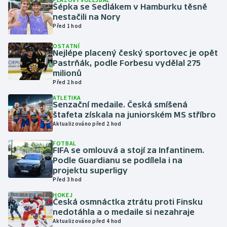
Šépka se Sedlákem v Hamburku těsně
nestačili na Nory
Gymnastika
Před 1 hod
OSTATNÍ
Házená
Nejlépe placený český sportovec je opět
Pastrňák, podle Forbesu vydělal 275
Jezdectví
milionů
Před 2 hod
Judo
ATLETIKA
Senzační medaile. Česká smíšená
štafeta získala na juniorském MS stříbro
Krasobruslení
Aktualizováno před 2 hod
FOTBAL
Lezení
FIFA se omlouvá a stojí za Infantinem.
Podle Guardianu se podílela i na
Lyže a snowboard
projektu superligy
Před 3 hod
Moderní pětiboj
HOKEJ
Česká osmnáctka ztrátu proti Finsku
nedotáhla a o medaile si nezahraje
Motorsport
Aktualizováno před 4 hod