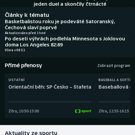
Baseball a softbal
Soutěže
jeden duel a skončily čtrnácté
Články k tématu
Basketbal
Historické návraty
Basketbalistou roku je podeváté Satoranský,
Čechová slaví poprvé
Biatlon
Aplikace ČT sport
Aktualizováno před 1 hod
Po deseti výhrách podlehla Minnesota s Joklovou
doma Los Angeles 82:89
Boby a skeleton
AZ kvíz
Včera v 08:52
Box
Přímé přenosy
Zobrazit program
Curling
OSTATNÍ
BASEBALL A SOFTBA
Orientační běh: SP Česko – štafeta
Baseballová ex
Dostihy
Florbal
Zítra
,
10:50
-
15:00
Zítra
,
12:55
-
16:15
Futsal
Aktuality ze sportu
Golf