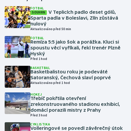
FOTBAL
V Teplicích padlo deset gólů,
SOUHRN
Gymnastika
Sparta padla v Boleslavi, Zlín zůstává
nulový
Házená
Aktualizováno před 50 min
FOTBAL
Jezdectví
Remíza 5:5 jako šok a porážka. Kluci si
spoustu věcí vyříkali, řekl trenér Plzně
Hyský
Judo
Před 1 hod
BASKETBAL
Krasobruslení
Basketbalistou roku je podeváté
Satoranský, Čechová slaví poprvé
Lezení
Aktualizováno před 1 hod
HOKEJ
Lyže a snowboard
Třebíč pokřtila otevření
zrekonstruovaného stadionu exhibicí,
domácí porazili mistry z Prahy
Moderní pětiboj
Před 3 hod
CYKLISTIKA
Motorsport
Volleringové se povedl závěrečný útok