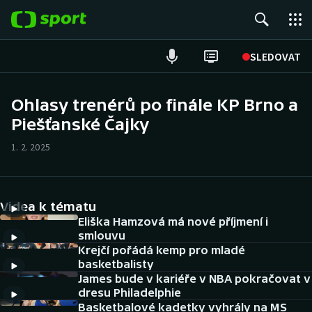
POPULÁRNÍ
SLEDOVAT
Fotbal
Ohlasy trenérů po finále KP Brno a
Piešťanské Čajky
Hokej
1. 2. 2025
Tenis
Atletika
Videa k tématu
Cyklistika
Eliška Hamzová má nové příjmení i
smlouvu
Krejčí pořádá kemp pro mladé
DALŠÍ SPORTY
basketbalisty
James bude v kariéře v NBA pokračovat v
Americký fotbal
NEPŘEHLÉDNĚTE
dresu Philadelphie
Basketbalové kadetky vyhrály na MS