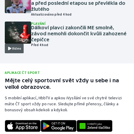
a před poslední etapou se převlékla do
Olympijské hry
žlutého
Aktualizováno před 4 hod
Parasport
PLAVÁNÍ
Dálkoví plavci zakončili ME smolně,
závod nemohli dokončit kvůli zahozené
Plavání
čepičce
Před 4 hod
Video
Plážový volejbal
Ragby
APLIKACE ČT SPORT
Mějte celý sportovní svět vždy u sebe i na
Rychlobruslení
velké obrazovce.
Rychlostní kanoistika
S mobilní aplikací, HbbTV a apkou iVysílání ve své chytré televizi
máte ČT sport vždy po ruce. Sledujte přímé přenosy, články a
Short track
bonusový obsah kdekoli a kdykoli.
Sportovní střelba