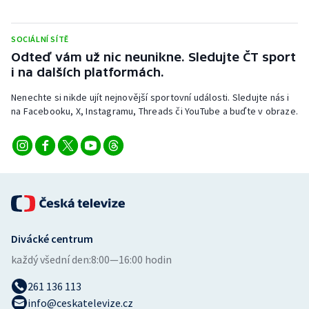
Stolní tenis
SOCIÁLNÍ SÍTĚ
Triatlon
Odteď vám už nic neunikne. Sledujte ČT sport
i na dalších platformách.
Veslování
Nenechte si nikde ujít nejnovější sportovní události. Sledujte nás i
Vodní slalom
na Facebooku, X, Instagramu, Threads či YouTube a buďte v obraze.
Volejbal
Ostatní
Divácké centrum
každý všední den:
8:00—16:00 hodin
261 136 113
info@ceskatelevize.cz