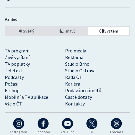
Vzhled
Světlý
Tmavý
Systém
TV program
Pro média
Živé vysílání
Reklama
TV poplatky
Studio Brno
Teletext
Studio Ostrava
Podcasty
Rada ČT
Počasí
Kariéra
E-shop
Podávání námětů
Mobilní a TV aplikace
Časté dotazy
Vše o ČT
Kontakty
Instagram
Facebook
YouTube
X
Threads