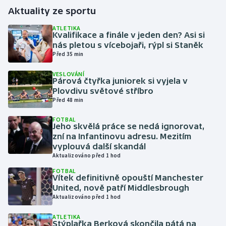
Aktuality ze sportu
Gymnastika
ATLETIKA
Kvalifikace a finále v jeden den? Asi si
nás pletou s vícebojaři, rýpl si Staněk
Házená
Před 35 min
Jezdectví
VESLOVÁNÍ
Párová čtyřka juniorek si vyjela v
Plovdivu světové stříbro
Judo
Před 48 min
Krasobruslení
FOTBAL
Jeho skvělá práce se nedá ignorovat,
zní na Infantinovu adresu. Mezitím
Lezení
vyplouvá další skandál
Aktualizováno před 1 hod
Lyže a snowboard
FOTBAL
Vítek definitivně opouští Manchester
United, nově patří Middlesbrough
Moderní pětiboj
Aktualizováno před 1 hod
Motorsport
ATLETIKA
Stýplařka Berková skončila pátá na