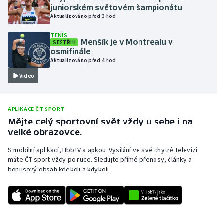
juniorském světovém šampionátu
Olympijské hry
Aktualizováno před 3 hod
TENIS
Parasport
Menšík je v Montrealu v
SESTŘIH
osmifinále
Plavání
Aktualizováno před 4 hod
Video
Plážový volejbal
Ragby
APLIKACE ČT SPORT
Mějte celý sportovní svět vždy u sebe i na
Rychlobruslení
velké obrazovce.
S mobilní aplikací, HbbTV a apkou iVysílání ve své chytré televizi
Rychlostní kanoistika
máte ČT sport vždy po ruce. Sledujte přímé přenosy, články a
bonusový obsah kdekoli a kdykoli.
Short track
Sportovní střelba