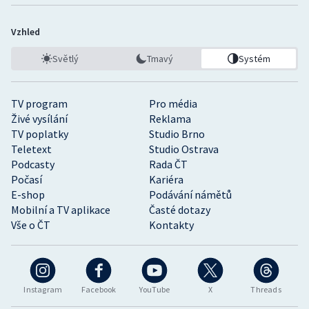
Vzhled
Světlý
Tmavý
Systém
TV program
Pro média
Živé vysílání
Reklama
TV poplatky
Studio Brno
Teletext
Studio Ostrava
Podcasty
Rada ČT
Počasí
Kariéra
E-shop
Podávání námětů
Mobilní a TV aplikace
Časté dotazy
Vše o ČT
Kontakty
Instagram
Facebook
YouTube
X
Threads