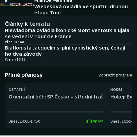
France Femmes
Baseball a softbal
Soutěže
Wiebesová ovládla ve spurtu i druhou
etapu Tour
Basketbal
Historické návraty
Články k tématu
Niewiadomá ovládla ikonické Mont Ventoux a ujala
Biatlon
Aplikace ČT sport
se vedení v Tour de France
Před 18 hod
Biatlonista Jacquelin si plní cyklistický sen, čekají
Boby a skeleton
AZ kvíz
ho dva závody
Včera v 10:33
Box
Přímé přenosy
Zobrazit program
Curling
OSTATNÍ
HOKEJ
Dostihy
Orientační běh: SP Česko – střední trať
Hokej: Exh
Florbal
Dnes
,
14:00
-
17:50
Dnes
,
16:55
-
19
Futsal
Golf