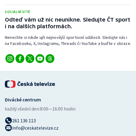
Stolní tenis
SOCIÁLNÍ SÍTĚ
Triatlon
Odteď vám už nic neunikne. Sledujte ČT sport
i na dalších platformách.
Veslování
Nenechte si nikde ujít nejnovější sportovní události. Sledujte nás i
na Facebooku, X, Instagramu, Threads či YouTube a buďte v obraze.
Vodní slalom
Volejbal
Ostatní
Divácké centrum
každý všední den:
8:00—16:00 hodin
261 136 113
info@ceskatelevize.cz