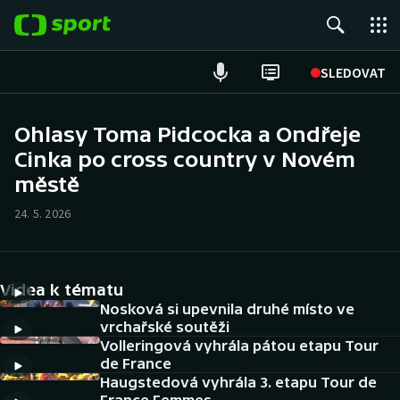
POPULÁRNÍ
SLEDOVAT
Fotbal
Ohlasy Toma Pidcocka a Ondřeje
Cinka po cross country v Novém
Hokej
městě
Tenis
24. 5. 2026
Atletika
Cyklistika
Videa k tématu
Nosková si upevnila druhé místo ve
DALŠÍ SPORTY
vrchařské soutěži
Volleringová vyhrála pátou etapu Tour
de France
Americký fotbal
NEPŘEHLÉDNĚTE
Haugstedová vyhrála 3. etapu Tour de