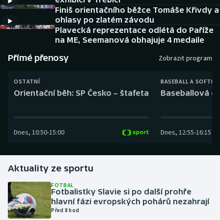
Baseball a softbal
Soutěže
Finiš orientačního běžce Tomáše Křivdy a
ohlasy po zlatém závodu
Basketbal
Historické návraty
Plavecká reprezentace odlétá do Paříže
na ME, Seemanová obhajuje 4 medaile
Biatlon
Aplikace ČT sport
Přímé přenosy
Zobrazit program
Boby a skeleton
AZ kvíz
OSTATNÍ
BASEBALL A SOFTBA
Orientační běh: SP Česko – štafeta
Baseballová ex
Box
Curling
Dnes
,
10:50
-
15:00
Dnes
,
12:55
-
16:15
Dostihy
Aktuality ze sportu
Florbal
FOTBAL
Fotbalistky Slavie si po další prohře
Futsal
hlavní fázi evropských pohárů nezahrají
Před 8 hod
Golf