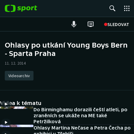
POPULÁRNÍ
SLEDOVAT
Fotbal
Ohlasy po utkání Young Boys Bern
- Sparta Praha
Hokej
11. 12. 2014
Tenis
Videoarchiv
Atletika
Cyklistika
Videa k tématu
DALŠÍ SPORTY
Do Birminghamu dorazili čeští atleti, po
zraněních se ukáže na ME také
Petržilková
Americký fotbal
NEPŘEHLÉDNĚTE
Ohlasy Martina Nečase a Petra Čecha po
exhibici v Třebíči