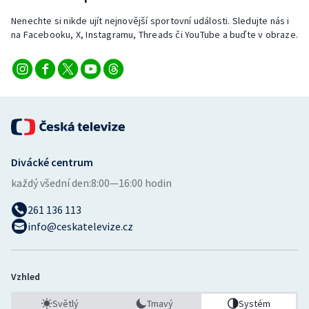
Stolní tenis
Nenechte si nikde ujít nejnovější sportovní události. Sledujte nás i
na Facebooku, X, Instagramu, Threads či YouTube a buďte v obraze.
Triatlon
Veslování
Vodní slalom
Volejbal
Divácké centrum
Ostatní
každý všední den:
8:00—16:00 hodin
261 136 113
info@ceskatelevize.cz
Vzhled
Světlý
Tmavý
Systém