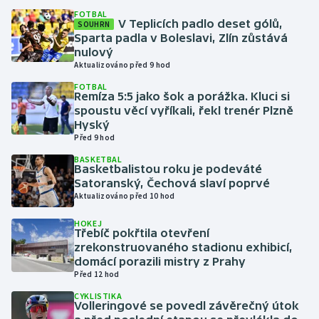
FOTBAL
V Teplicích padlo deset gólů,
SOUHRN
Gymnastika
Sparta padla v Boleslavi, Zlín zůstává
nulový
Aktualizováno před 9 hod
Házená
FOTBAL
Remíza 5:5 jako šok a porážka. Kluci si
Jezdectví
spoustu věcí vyříkali, řekl trenér Plzně
Hyský
Judo
Před 9 hod
BASKETBAL
Basketbalistou roku je podeváté
Krasobruslení
Satoranský, Čechová slaví poprvé
Aktualizováno před 10 hod
Lezení
HOKEJ
Třebíč pokřtila otevření
Lyže a snowboard
zrekonstruovaného stadionu exhibicí,
domácí porazili mistry z Prahy
Moderní pětiboj
Před 12 hod
CYKLISTIKA
Motorsport
Volleringové se povedl závěrečný útok