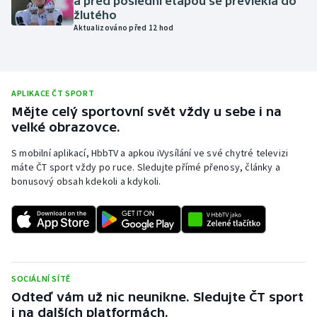
a před poslední etapou se převlékla do
žlutého
Olympijské hry
Aktualizováno před 12 hod
Parasport
Plavání
APLIKACE ČT SPORT
Mějte celý sportovní svět vždy u sebe i na
Plážový volejbal
velké obrazovce.
S mobilní aplikací, HbbTV a apkou iVysílání ve své chytré televizi
Ragby
máte ČT sport vždy po ruce. Sledujte přímé přenosy, články a
bonusový obsah kdekoli a kdykoli.
Rychlobruslení
Rychlostní kanoistika
Short track
SOCIÁLNÍ SÍTĚ
Sportovní střelba
Odteď vám už nic neunikne. Sledujte ČT sport
i na dalších platformách.