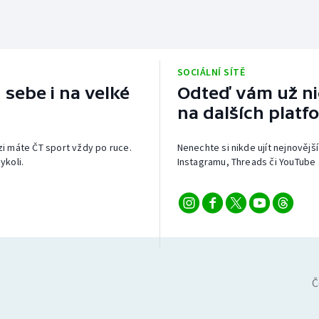
SOCIÁLNÍ SÍTĚ
 sebe i na velké
Odteď vám už nic
na dalších platf
izi máte ČT sport vždy po ruce.
Nenechte si nikde ujít nejnovější
ykoli.
Instagramu, Threads či YouTube 
Č