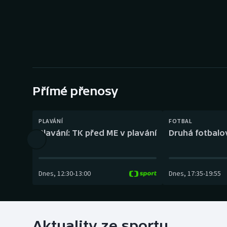
Curling
Dostihy
Florbal
Futsal
Přímé přenosy
Golf
PLAVÁNÍ
FOTBAL
Gymnastika
Plavání: TK před ME v plavání
Druhá fotbalov
Dnes
,
12:30
-
13:00
Dnes
,
17:35
-
19:55
Aktuality ze sportu