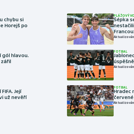
PLÁŽOVÝ V
u chybu si
Šépka s
se Horejš po
nestačil
Francou
Aktualizován
FOTBAL
 gól hlavou.
Jablonec
zářil
úspěšně 
Aktualizován
FOTBAL
FIFA. Její
Hradec n
vi už nevěří
červené
Aktualizován