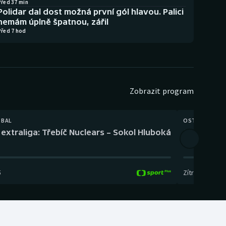
Před 37 min
Polidar dal dost možná první gól hlavou. Palici
nemám úplně špatnou, zářil
Před 7 hod
Zobrazit program
TBAL
OSTATNÍ
extraliga: Třebíč Nuclears – Sokol Hluboká
Orientační
5
Zítra
,
14:00
-
17