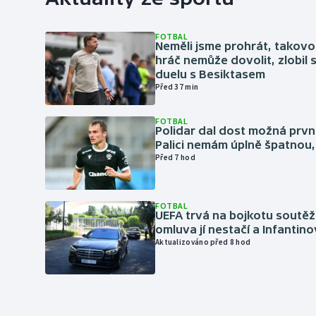
FOTBAL
Neměli jsme prohrát, takovo
hráč nemůže dovolit, zlobil 
duelu s Besiktasem
Před 37 min
FOTBAL
Polidar dal dost možná první
Palici nemám úplně špatnou, 
Před 7 hod
FOTBAL
UEFA trvá na bojkotu soutěží 
omluva jí nestačí a Infantino
Aktualizováno před 8 hod