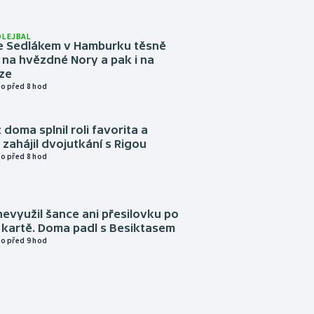
OLEJBAL
e Sedlákem v Hamburku těsně
i na hvězdné Nory a pak i na
ze
o před 8 hod
 doma splnil roli favorita a
zahájil dvojutkání s Rigou
o před 8 hod
evyužil šance ani přesilovku po
 kartě. Doma padl s Besiktasem
o před 9 hod