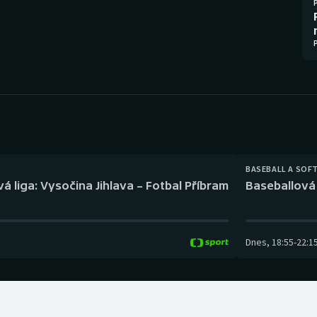
Moderní pětiboj
Triatlon
Motorsport
Veslování
Olympijské hry
Vodní slalom
Parasport
Volejbal
Plavání
Ostatní
BASEBALL A SOF
Plážový volejbal
á liga: Vysočina Jihlava – Fotbal Příbram
Baseballová 
Dnes
,
18:55
-
22:1