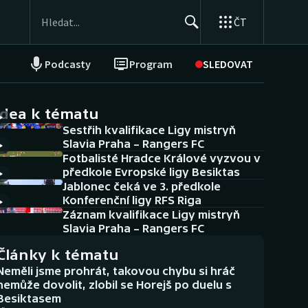
ČT
Podcasty
Program
SLEDOVAT
NEPŘEHLÉDNĚTE
Soutěže
idea k tématu
Sestřih kvalifikace Ligy mistryň
Historické návraty
Slavia Praha – Rangers FC
Fotbalisté Hradce Králové vyzvou v
Aplikace ČT sport
předkole Evropské ligy Besiktas
Jablonec čeká ve 3. předkole
AZ kvíz
Konferenční ligy RFS Riga
Záznam kvalifikace Ligy mistryň
Slavia Praha – Rangers FC
Články k tématu
Neměli jsme prohrát, takovou chybu si hráč
nemůže dovolit, zlobil se Horejš po duelu s
Besiktasem