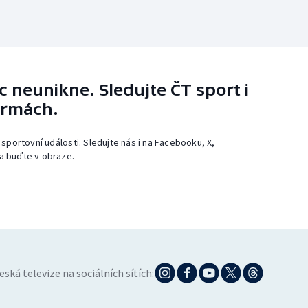
 neunikne. Sledujte ČT sport i
ormách.
 sportovní události. Sledujte nás i na Facebooku, X,
a buďte v obraze.
eská televize na sociálních sítích: