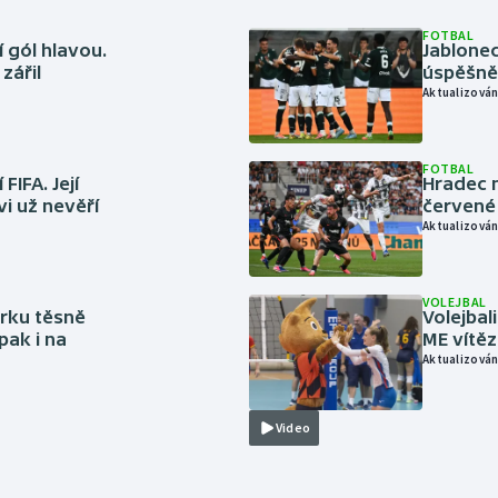
FOTBAL
 gól hlavou.
Jablonec
zářil
úspěšně 
Aktualizován
FOTBAL
FIFA. Její
Hradec n
vi už nevěří
červené
Aktualizován
VOLEJBAL
rku těsně
Volejbal
pak i na
ME vítě
Aktualizován
Video