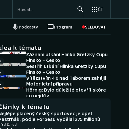
ČT
Podcasty
Program
SLEDOVAT
NEPŘEHLÉDNĚTE
Soutěže
idea k tématu
Záznam utkání Hlinka Gretzky Cupu
Historické návraty
Finsko – Česko
Sestřih utkání Hlinka Gretzky Cupu
Aplikace ČT sport
Finsko – Česko
Vítězstvím 4:0 nad Táborem zahájil
AZ kvíz
Motor letní přípravu
Hörnig: Bylo důležité otevřít skóre
co nejdřív
Články k tématu
Nejlépe placený český sportovec je opět
Pastrňák, podle Forbesu vydělal 275 milionů
Před 11 hod