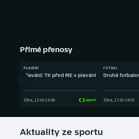
Curling
Dostihy
Florbal
Futsal
Přímé přenosy
Golf
PLAVÁNÍ
FOTBAL
Plavání: TK před ME v plavání
Druhá fotbalov
Gymnastika
Zítra
,
12:30
-
13:00
Zítra
,
17:35
-
19:55
Aktuality ze sportu