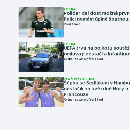
FOTBAL
Polidar dal dost možná první
Palici nemám úplně špatnou, 
Před 1 hod
FOTBAL
UEFA trvá na bojkotu soutěží 
omluva jí nestačí a Infantino
Aktualizováno před 1 hod
PLÁŽOVÝ VOLEJBAL
Šépka se Sedlákem v Hambu
nestačili na hvězdné Nory a 
Francouze
Aktualizováno před 1 hod