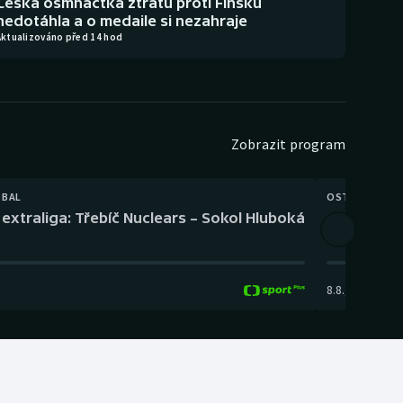
Česká osmnáctka ztrátu proti Finsku
nedotáhla a o medaile si nezahraje
Aktualizováno před 14 hod
Zobrazit program
TBAL
OSTATNÍ
extraliga: Třebíč Nuclears – Sokol Hluboká
Orientační
8.8.
,
14:00
-
17: