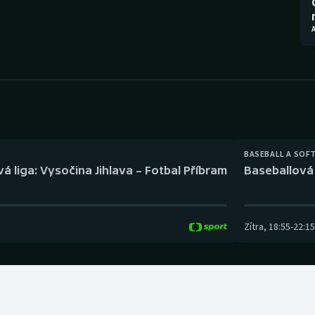
Moderní pětiboj
Triatlon
Motorsport
Veslování
Olympijské hry
Vodní slalom
Parasport
Volejbal
Plavání
Ostatní
BASEBALL A SOF
á liga: Vysočina Jihlava – Fotbal Příbram
Baseballová 
Plážový volejbal
Zítra
,
18:55
-
22:15