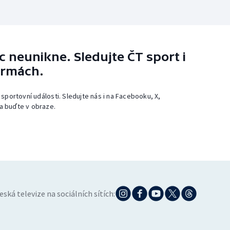
 neunikne. Sledujte ČT sport i
ormách.
 sportovní události. Sledujte nás i na Facebooku, X,
a buďte v obraze.
eská televize na sociálních sítích: