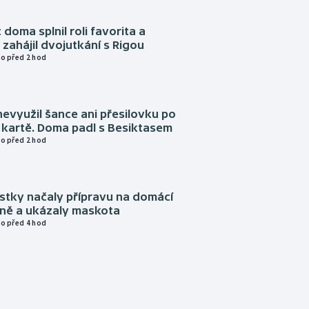
 doma splnil roli favorita a
zahájil dvojutkání s Rigou
o před 2 hod
evyužil šance ani přesilovku po
 kartě. Doma padl s Besiktasem
o před 2 hod
istky načaly přípravu na domácí
zně a ukázaly maskota
o před 4 hod