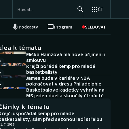
ČT
Podcasty
Program
SLEDOVAT
NEPŘEHLÉDNĚTE
Soutěže
idea k tématu
Eliška Hamzová má nové příjmení i
Historické návraty
smlouvu
Krejčí pořádá kemp pro mladé
Aplikace ČT sport
basketbalisty
James bude v kariéře v NBA
AZ kvíz
pokračovat v dresu Philadelphie
Basketbalové kadetky vyhrály na
MS jeden duel a skončily čtrnácté
Články k tématu
Krejčí uspořádal kemp pro mladé
basketbalisty, sám před sezonou ladí střelbu
1. 7. 2026