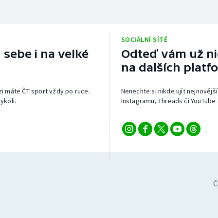
SOCIÁLNÍ SÍTĚ
 sebe i na velké
Odteď vám už nic
na dalších platf
izi máte ČT sport vždy po ruce.
Nenechte si nikde ujít nejnovější
ykoli.
Instagramu, Threads či YouTube 
Č