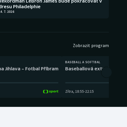
Rekordman LeBron James bude pokračovat v
dresu Philadelphie
4. 7. 2026
Zobrazit program
BASEBALL A SOFTBAL
a Jihlava – Fotbal Příbram
Baseballová extraliga: Tře
Zítra
,
18:55
-
22:15