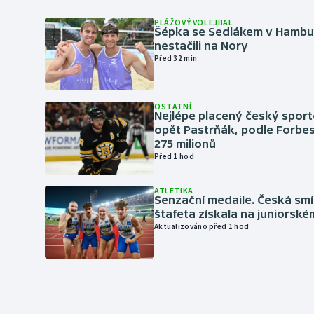
PLÁŽOVÝ VOLEJBAL
Šépka se Sedlákem v Hambu
nestačili na Nory
Před 32 min
OSTATNÍ
Nejlépe placený český sport
opět Pastrňák, podle Forbes
275 milionů
Před 1 hod
ATLETIKA
Senzační medaile. Česká sm
štafeta získala na juniorské
Aktualizováno před 1 hod