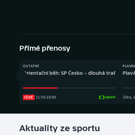
Curling
Dostihy
Florbal
Futsal
Přímé přenosy
Golf
OSTATNÍ
PLAVÁ
Orientační běh: SP Česko – dlouhá trať
Plavá
Gymnastika
11:50
-
16:00
Zítra
,
ŽIVĚ
Aktuality ze sportu