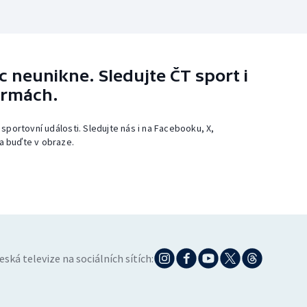
 neunikne. Sledujte ČT sport i
ormách.
 sportovní události. Sledujte nás i na Facebooku, X,
a buďte v obraze.
eská televize na sociálních sítích: