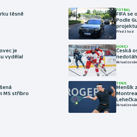
FOTBAL
rku těsně
FIFA se 
Podle Gu
projektu
Před 3 hod
HOKEJ
ovec je
Česká os
u vydělal
nedotáhl
Aktualizován
TENIS
íšená
Menšík z
m MS stříbro
Montreal
Lehečka
Aktualizován