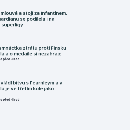
omlouvá a stojí za Infantinem.
ardianu se podílela i na
 superligy
mnáctka ztrátu proti Finsku
a a o medaile si nezahraje
o před 3 hod
vládl bitvu s Fearnleym a v
u je ve třetím kole jako
o před 4 hod