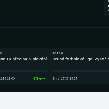
Moderní pětiboj
Triatlon
2
Motorsport
Veslování
Olympijské hry
Vodní slalom
Parasport
Volejbal
Plavání
Ostatní
NÍ
FOTBAL
ní: TK před ME v plavání
Druhá fotbalová liga: Vysočin
Plážový volejbal
12:30
-
13:00
Zítra
,
17:35
-
19:55