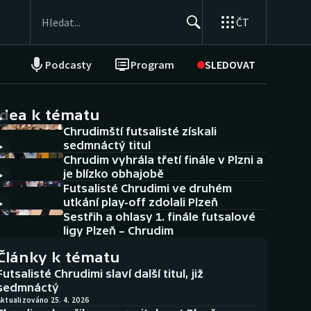
ČT
Podcasty
Program
SLEDOVAT
NEPŘEHLÉDNĚTE
Soutěže
idea k tématu
Chrudimští futsalisté získali
Historické návraty
sedmnáctý titul
Chrudim vyhrála třetí finále v Plzni a
Aplikace ČT sport
je blízko obhajobě
Futsalisté Chrudimi ve druhém
AZ kvíz
utkání play-off zdolali Plzeň
Sestřih a ohlasy 1. finále futsalové
ligy Plzeň – Chrudim
Články k tématu
Futsalisté Chrudimi slaví další titul, již
sedmnáctý
ktualizováno 25. 4. 2026