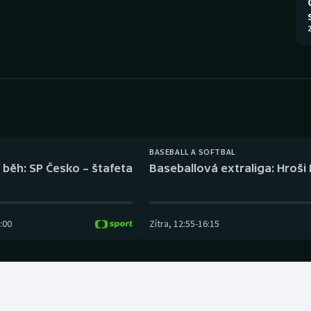
Moderní pětiboj
Triatlon
2
Motorsport
Veslování
Olympijské hry
Vodní slalom
Parasport
Volejbal
Plavání
Ostatní
BASEBALL A SOFTBAL
 běh: SP Česko – štafeta
Baseballová extraliga: Hroši
Plážový volejbal
:00
Zítra
,
12:55
-
16:15