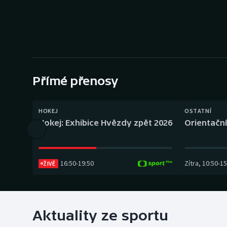
Curling
Dostihy
Florbal
Futsal
Přímé přenosy
Golf
HOKEJ
OSTATNÍ
Hokej: Exhibice Hvězdy zpět 2026
Orientační
Gymnastika
16:50
-
19:50
Zítra
,
10:50
-
15
ŽIVĚ
Aktuality ze sportu