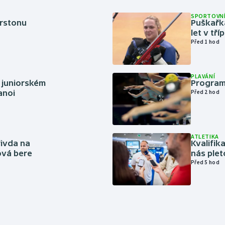
SPORTOVNÍ
erstonu
Puškařka
let v tř
Před 1 hod
PLAVÁNÍ
 juniorském
Program
anoi
Před 2 hod
ATLETIKA
řivda na
Kvalifika
hová bere
nás plet
Před 5 hod