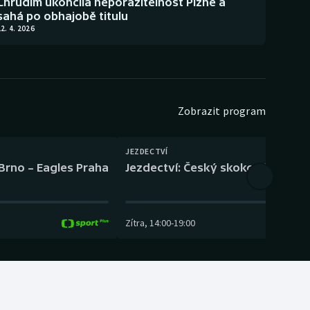
Chrudim ukončila neporazitelnost Plzně a
sahá po obhajobě titulu
2. 4. 2026
Zobrazit program
JEZDECTVÍ
 Brno – Eagles Praha
Jezdectví: Český skokový pohár –
Zítra
,
14:00
-
19:00