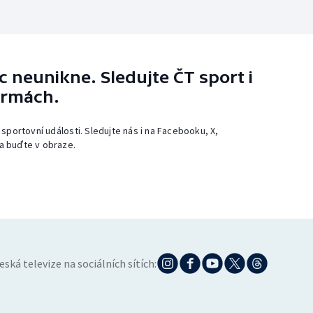
 neunikne. Sledujte ČT sport i
ormách.
 sportovní události. Sledujte nás i na Facebooku, X,
a buďte v obraze.
eská televize na sociálních sítích: