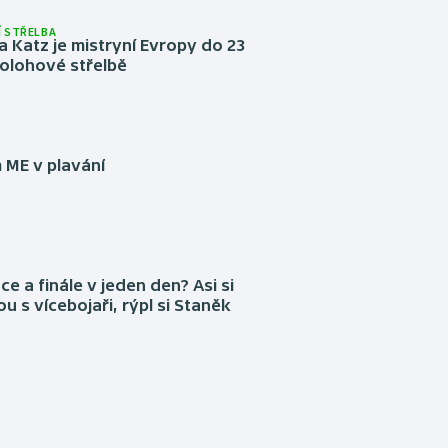
 STŘELBA
 Katz je mistryní Evropy do 23
ípolohové střelbě
 ME v plavání
ce a finále v jeden den? Asi si
ou s vícebojaři, rýpl si Staněk