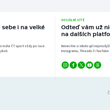
SOCIÁLNÍ SÍTĚ
 sebe i na velké
Odteď vám už nic
na dalších platf
izi máte ČT sport vždy po ruce.
Nenechte si nikde ujít nejnovější
ykoli.
Instagramu, Threads či YouTube 
Č