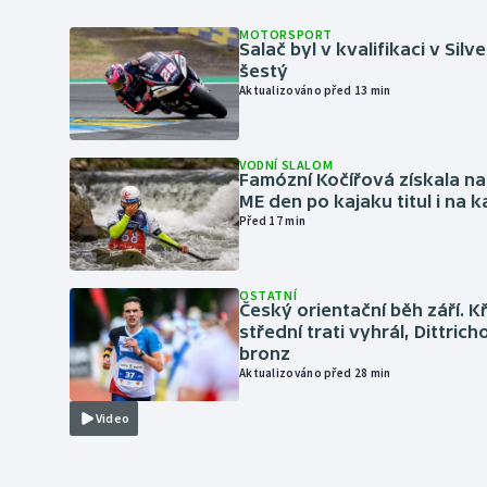
MOTORSPORT
Salač byl v kvalifikaci v Silv
šestý
Aktualizováno před 13 min
VODNÍ SLALOM
Famózní Kočířová získala na
ME den po kajaku titul i na k
Před 17 min
OSTATNÍ
Český orientační běh září. K
střední trati vyhrál, Dittric
bronz
Aktualizováno před 28 min
Video