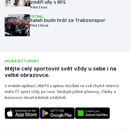
změří síly s RFS
Před 3 hod
Olympijské hry
FOTBAL
Salah bude hrát za Trabzonspor
Parasport
Před 10 hod
Plavání
Plážový volejbal
APLIKACE ČT SPORT
Ragby
Mějte celý sportovní svět vždy u sebe i na
velké obrazovce.
Rychlobruslení
S mobilní aplikací, HbbTV a apkou iVysílání ve své chytré televizi
máte ČT sport vždy po ruce. Sledujte přímé přenosy, články a
Rychlostní kanoistika
bonusový obsah kdekoli a kdykoli.
Short track
Sportovní střelba