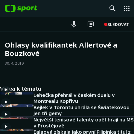
POPULÁRNÍ
SLEDOVAT
Fotbal
Ohlasy kvalifikantek Allertové a
Bouzkové
Hokej
30. 4. 2019
Tenis
Atletika
Videa k tématu
Cyklistika
Lehečka přehrál v českém duelu v
Montrealu Kopřivu
Bejlek v Torontu uhrála se Šwiatekovou
DALŠÍ SPORTY
jen tři gemy
Největší tenisové talenty opět hrají na MS
Americký fotbal
NEPŘEHLÉDNĚTE
v Prostějově
Ealaová získala jako první Filipínka titul z