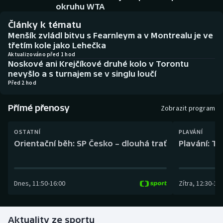
Baseball a softbal
Soutěže
okruhu WTA
Články k tématu
Basketbal
Historické návraty
Menšík zvládl bitvu s Fearnleym a v Montrealu je ve
třetím kole jako Lehečka
Biatlon
Aplikace ČT sport
Aktualizováno před 1 hod
Noskové ani Krejčíkové druhé kolo v Torontu
nevyšlo a s turnajem se v singlu loučí
Boby a skeleton
AZ kvíz
Před 2 hod
Box
Přímé přenosy
Zobrazit program
Curling
OSTATNÍ
PLAVÁNÍ
Orientační běh: SP Česko – dlouhá trať
Plavání: TK
Dostihy
Florbal
Dnes
,
11:50
-
16:00
Zítra
,
12:30
-
13:
Futsal
Aktuality ze sportu
Golf