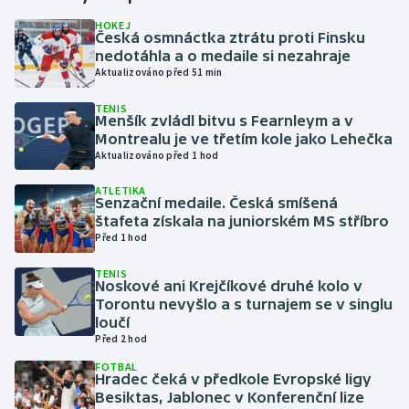
HOKEJ
Česká osmnáctka ztrátu proti Finsku
Gymnastika
nedotáhla a o medaile si nezahraje
Aktualizováno před 51 min
Házená
TENIS
Menšík zvládl bitvu s Fearnleym a v
Jezdectví
Montrealu je ve třetím kole jako Lehečka
Aktualizováno před 1 hod
Judo
ATLETIKA
Senzační medaile. Česká smíšená
Krasobruslení
štafeta získala na juniorském MS stříbro
Před 1 hod
Lezení
TENIS
Noskové ani Krejčíkové druhé kolo v
Lyže a snowboard
Torontu nevyšlo a s turnajem se v singlu
loučí
Před 2 hod
Moderní pětiboj
FOTBAL
Hradec čeká v předkole Evropské ligy
Motorsport
Besiktas, Jablonec v Konferenční lize