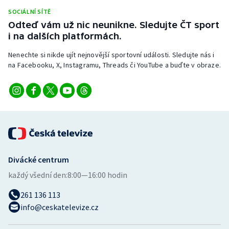
Stolní tenis
SOCIÁLNÍ SÍTĚ
Odteď vám už nic neunikne. Sledujte ČT sport
Triatlon
i na dalších platformách.
Nenechte si nikde ujít nejnovější sportovní události. Sledujte nás i
Veslování
na Facebooku, X, Instagramu, Threads či YouTube a buďte v obraze.
Vodní slalom
Volejbal
Ostatní
Divácké centrum
každý všední den:
8:00—16:00 hodin
261 136 113
info@ceskatelevize.cz