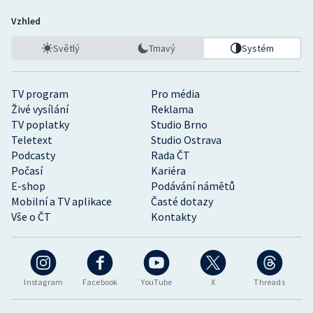
Vzhled
Světlý
Tmavý
Systém
TV program
Pro média
Živé vysílání
Reklama
TV poplatky
Studio Brno
Teletext
Studio Ostrava
Podcasty
Rada ČT
Počasí
Kariéra
E-shop
Podávání námětů
Mobilní a TV aplikace
Časté dotazy
Vše o ČT
Kontakty
Instagram
Facebook
YouTube
X
Threads