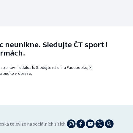
 neunikne. Sledujte ČT sport i
ormách.
 sportovní události. Sledujte nás i na Facebooku, X,
a buďte v obraze.
eská televize na sociálních sítích: