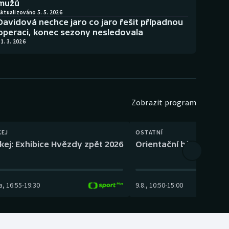
mužů
ktualizováno 5. 5. 2026
Davidová nechce jaro co jaro řešit případnou
operaci, konec sezony nesledovala
1. 3. 2026
Zobrazit program
KEJ
OSTATNÍ
kej: Exhibice Hvězdy zpět 2026
Orientační běh: SP Čes
a
,
16:55
-
19:30
9.8.
,
10:50
-
15:00