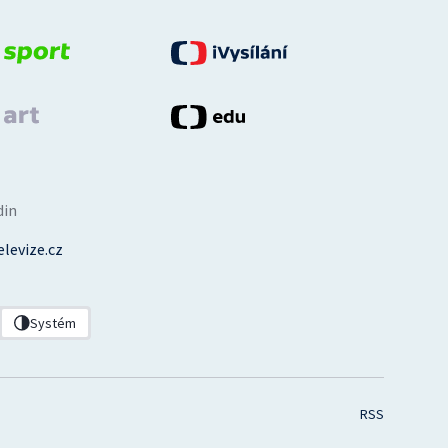
din
levize.cz
Systém
RSS