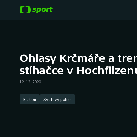
POPULÁRNÍ
DALŠÍ SPORTY
Fotbal
Americký fotbal
Ohlasy Krčmáře a tre
Hokej
Baseball a softbal
stíhačce v Hochfilzen
Tenis
Basketbal
12. 12. 2020
Atletika
Biatlon
Biatlon
Světový pohár
Cyklistika
Boby a skeleton
Box