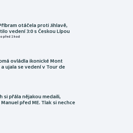
Příbram otáčela proti Jihlavě,
atilo vedení 3:0 s Českou Lípou
o před 1 hod
omá ovládla ikonické Mont
a ujala se vedení v Tour de
 si přála nějakou medaili,
 Manuel před ME. Tlak si nechce