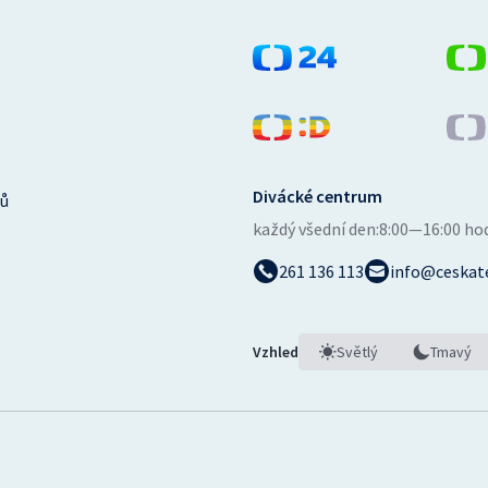
Divácké centrum
ů
každý všední den:
8:00—16:00 ho
261 136 113
info@ceskate
Vzhled
Světlý
Tmavý