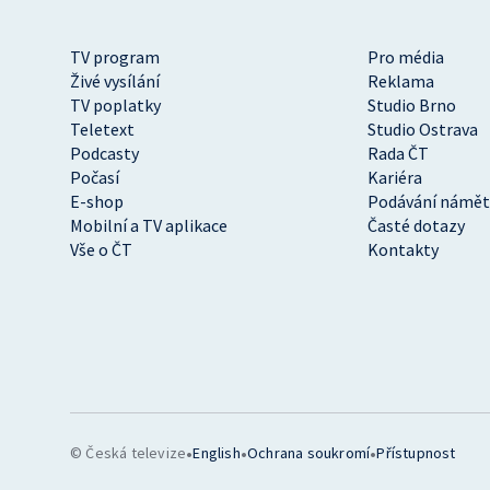
TV program
Pro média
Živé vysílání
Reklama
TV poplatky
Studio Brno
Teletext
Studio Ostrava
Podcasty
Rada ČT
Počasí
Kariéra
E-shop
Podávání námět
Mobilní a TV aplikace
Časté dotazy
Vše o ČT
Kontakty
•
•
•
© Česká televize
English
Ochrana soukromí
Přístupnost