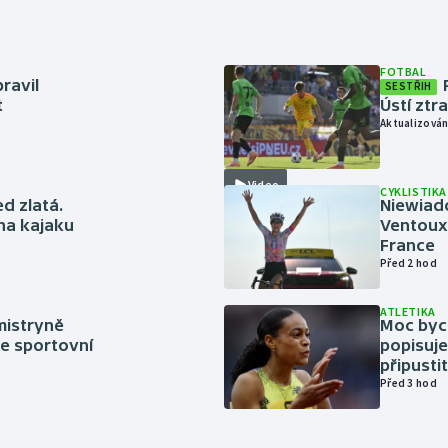
FOTBAL
ravil
SESTŘIH
t
Ústí ztr
Aktualizován
Video
CYKLISTIKA
ed zlatá.
Niewiad
 na kajaku
Ventoux 
France
Před 2 hod
ATLETIKA
mistryně
Moc bych
ze sportovní
popisuje
připustit
Před 3 hod