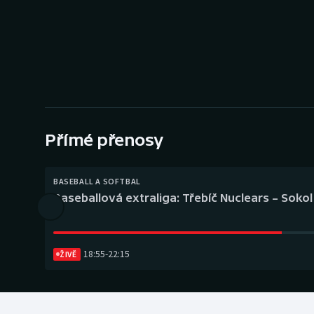
Curling
Dostihy
Florbal
Futsal
Přímé přenosy
Golf
Gymnastika
BASEBALL A SOFTBAL
Baseballová extraliga: Třebíč Nuclears – Soko
18:55
-
22:15
ŽIVĚ