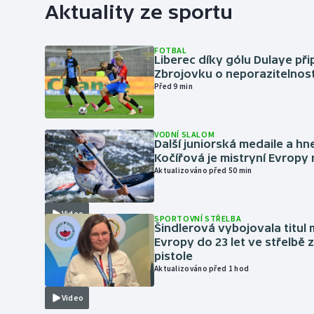
Aktuality ze sportu
FOTBAL
Liberec díky gólu Dulaye přip
Zbrojovku o neporazitelnos
Před 9 min
VODNÍ SLALOM
Další juniorská medaile a hn
Kočířová je mistryní Evropy
Aktualizováno před 50 min
Video
SPORTOVNÍ STŘELBA
Šindlerová vybojovala titul 
Evropy do 23 let ve střelbě 
pistole
Aktualizováno před 1 hod
Video