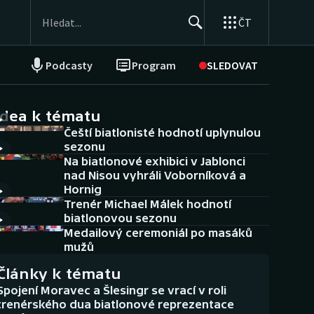
ČT
Podcasty
Program
SLEDOVAT
NEPŘEHLÉDNĚTE
Soutěže
idea k tématu
Čeští biatlonisté hodnotí uplynulou
Historické návraty
sezonu
Na biatlonové exhibici v Jablonci
Aplikace ČT sport
nad Nisou vyhráli Voborníková a
Hornig
AZ kvíz
Trenér Michael Málek hodnotí
biatlonovou sezonu
Medailový ceremoniál po masáků
mužů
Články k tématu
Spojení Moravec a Šlesingr se vrací v roli
trenérského dua biatlonové reprezentace