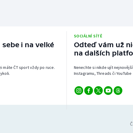
SOCIÁLNÍ SÍTĚ
 sebe i na velké
Odteď vám už nic
na dalších platf
izi máte ČT sport vždy po ruce.
Nenechte si nikde ujít nejnovější
ykoli.
Instagramu, Threads či YouTube 
Č