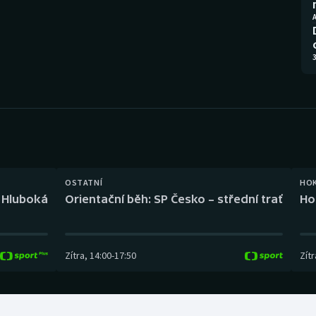
Moderní pětiboj
Triatlon
A
Motorsport
Veslování
3
Olympijské hry
Vodní slalom
Parasport
Volejbal
Plavání
Ostatní
Plážový volejbal
OSTATNÍ
HO
l Hluboká
Orientační běh: SP Česko – střední trať
Ho
Zítra
,
14:00
-
17:50
Zítr