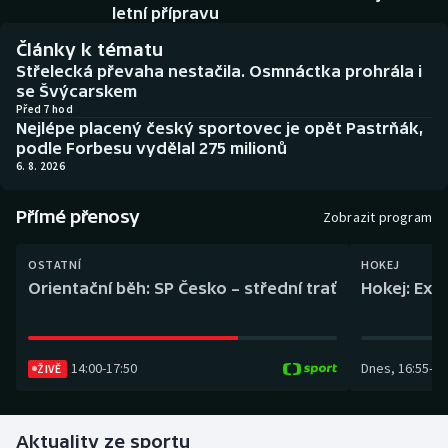
Baseball a softbal
Soutěže
letní přípravu
Články k tématu
Basketbal
Historické návraty
Střelecká převaha nestačila. Osmnáctka prohrála i
se Švýcarskem
Biatlon
Aplikace ČT sport
Před 7 hod
Nejlépe placený český sportovec je opět Pastrňák,
podle Forbesu vydělal 275 milionů
Boby a skeleton
AZ kvíz
6. 8. 2026
Box
Přímé přenosy
Zobrazit program
Curling
OSTATNÍ
HOKEJ
Orientační běh: SP Česko – střední trať
Hokej: Exh
Dostihy
Florbal
14:00
-
17:50
Dnes
,
16:55
-
19
ŽIVĚ
Futsal
Aktuality ze sportu
Golf