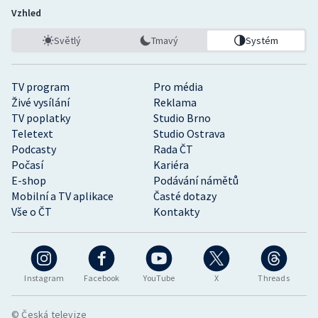
Vzhled
Světlý
Tmavý
Systém
TV program
Pro média
Živé vysílání
Reklama
TV poplatky
Studio Brno
Teletext
Studio Ostrava
Podcasty
Rada ČT
Počasí
Kariéra
E-shop
Podávání námětů
Mobilní a TV aplikace
Časté dotazy
Vše o ČT
Kontakty
Instagram
Facebook
YouTube
X
Threads
© Česká televize