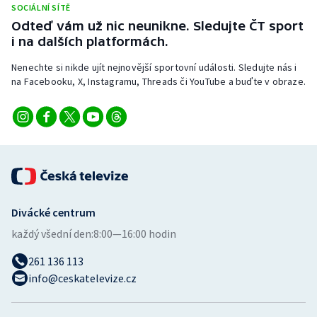
SOCIÁLNÍ SÍTĚ
Stolní tenis
Odteď vám už nic neunikne. Sledujte ČT sport
i na dalších platformách.
Triatlon
Nenechte si nikde ujít nejnovější sportovní události. Sledujte nás i
Veslování
na Facebooku, X, Instagramu, Threads či YouTube a buďte v obraze.
Vodní slalom
Volejbal
Ostatní
Divácké centrum
každý všední den:
8:00—16:00 hodin
261 136 113
info@ceskatelevize.cz