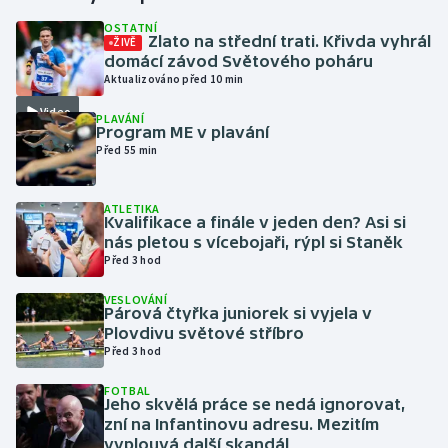
OSTATNÍ
Zlato na střední trati. Křivda vyhrál
ŽIVĚ
Gymnastika
domácí závod Světového poháru
Aktualizováno před 10 min
Házená
Video
PLAVÁNÍ
Program ME v plavání
Jezdectví
Před 55 min
Judo
ATLETIKA
Kvalifikace a finále v jeden den? Asi si
Krasobruslení
nás pletou s vícebojaři, rýpl si Staněk
Před 3 hod
Lezení
VESLOVÁNÍ
Párová čtyřka juniorek si vyjela v
Lyže a snowboard
Plovdivu světové stříbro
Před 3 hod
Moderní pětiboj
FOTBAL
Jeho skvělá práce se nedá ignorovat,
zní na Infantinovu adresu. Mezitím
Motorsport
vyplouvá další skandál