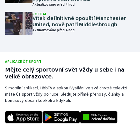
Aktualizováno před 4 hod
Olympijské hry
FOTBAL
Vítek definitivně opouští Manchester
Parasport
United, nově patří Middlesbrough
Aktualizováno před 4 hod
Plavání
Plážový volejbal
APLIKACE ČT SPORT
Ragby
Mějte celý sportovní svět vždy u sebe i na
velké obrazovce.
Rychlobruslení
S mobilní aplikací, HbbTV a apkou iVysílání ve své chytré televizi
máte ČT sport vždy po ruce. Sledujte přímé přenosy, články a
Rychlostní kanoistika
bonusový obsah kdekoli a kdykoli.
Short track
Sportovní střelba