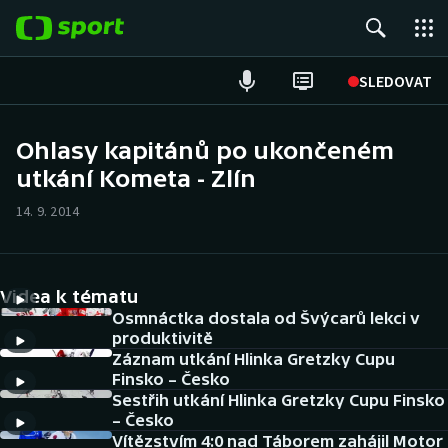
POPULÁRNÍ
SLEDOVAT
Fotbal
Ohlasy kapitánů po ukončeném
utkání Kometa - Zlín
Hokej
14. 9. 2014
Tenis
Atletika
Videa k tématu
Cyklistika
Osmnáctka dostala od Švýcarů lekci v
produktivitě
Záznam utkání Hlinka Gretzky Cupu
DALŠÍ SPORTY
Finsko – Česko
Sestřih utkání Hlinka Gretzky Cupu Finsko
Americký fotbal
NEPŘEHLÉDNĚTE
– Česko
Vítězstvím 4:0 nad Táborem zahájil Motor