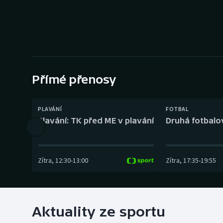
Curling
Dostihy
Florbal
Futsal
Přímé přenosy
Golf
PLAVÁNÍ
FOTBAL
Plavání: TK před ME v plavání
Druhá fotbalov
Gymnastika
Zítra
,
12:30
-
13:00
Zítra
,
17:35
-
19:55
Aktuality ze sportu