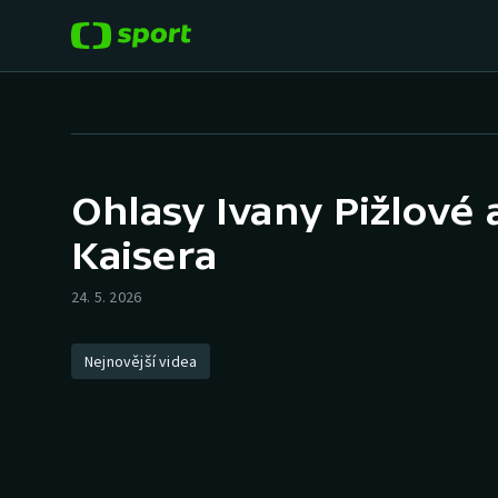
POPULÁRNÍ
DALŠÍ SPORTY
Fotbal
Americký fotbal
Ohlasy Ivany Pižlové 
Hokej
Baseball a softbal
Kaisera
Tenis
Basketbal
24. 5. 2026
Atletika
Biatlon
Nejnovější videa
Cyklistika
Boby a skeleton
Box