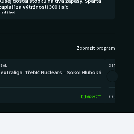
Kušej dostal stopku na dva zápasy, Sparta
zaplatí za výtržnosti 300 tisíc
Před 2 hod
Zobrazit program
TBAL
OSTATNÍ
extraliga: Třebíč Nuclears – Sokol Hluboká
Orientační
8.8.
,
14:00
-
17: