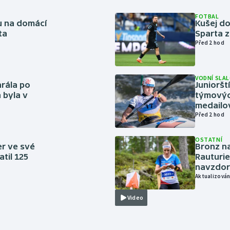
FOTBAL
vu na domácí
Kušej do
ta
Sparta z
Před 2 hod
VODNÍ SLA
rála po
Junioršt
 byla v
týmovýc
medailo
Před 2 hod
OSTATNÍ
er ve své
Bronz na
til 125
Rauturie
navzdor
Aktualizován
Video