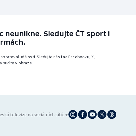
 neunikne. Sledujte ČT sport i
ormách.
 sportovní události. Sledujte nás i na Facebooku, X,
a buďte v obraze.
eská televize na sociálních sítích: