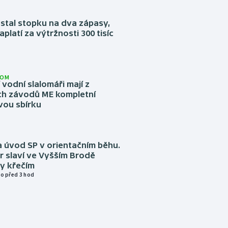
stal stopku na dva zápasy,
aplatí za výtržnosti 300 tisíc
LOM
í vodní slalomáři mají z
h závodů ME kompletní
vou sbírku
 úvod SP v orientačním běhu.
r slaví ve Vyšším Brodě
y křečím
o před 3 hod