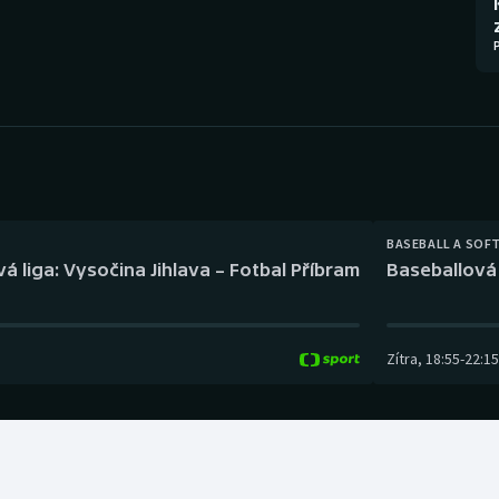
Moderní pětiboj
Triatlon
Motorsport
Veslování
Olympijské hry
Vodní slalom
Parasport
Volejbal
Plavání
Ostatní
BASEBALL A SOF
á liga: Vysočina Jihlava – Fotbal Příbram
Baseballová 
Plážový volejbal
Zítra
,
18:55
-
22:15