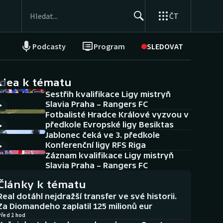
ČT
Podcasty
Program
SLEDOVAT
NEPŘEHLÉDNĚTE
Soutěže
idea k tématu
Sestřih kvalifikace Ligy mistryň
Historické návraty
Slavia Praha – Rangers FC
Fotbalisté Hradce Králové vyzvou v
Aplikace ČT sport
předkole Evropské ligy Besiktas
Jablonec čeká ve 3. předkole
AZ kvíz
Konferenční ligy RFS Riga
Záznam kvalifikace Ligy mistryň
Slavia Praha – Rangers FC
Články k tématu
Real dotáhl nejdražší transfer ve své historii.
Za Diomandeho zaplatil 125 milionů eur
Před 2 hod