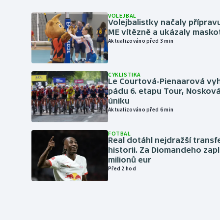
VOLEJBAL
Volejbalistky načaly přípra
ME vítězně a ukázaly masko
Aktualizováno před 3 min
CYKLISTIKA
Le Courtová-Pienaarová vyh
pádu 6. etapu Tour, Nosková
úniku
Aktualizováno před 6 min
FOTBAL
Real dotáhl nejdražší transf
historii. Za Diomandeho zapla
milionů eur
Před 2 hod