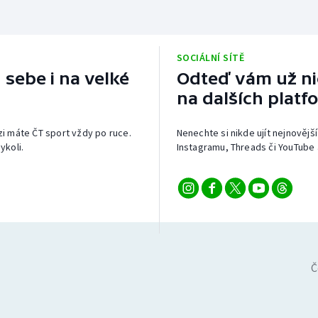
SOCIÁLNÍ SÍTĚ
 sebe i na velké
Odteď vám už nic
na dalších platf
izi máte ČT sport vždy po ruce.
Nenechte si nikde ujít nejnovější
ykoli.
Instagramu, Threads či YouTube 
Č