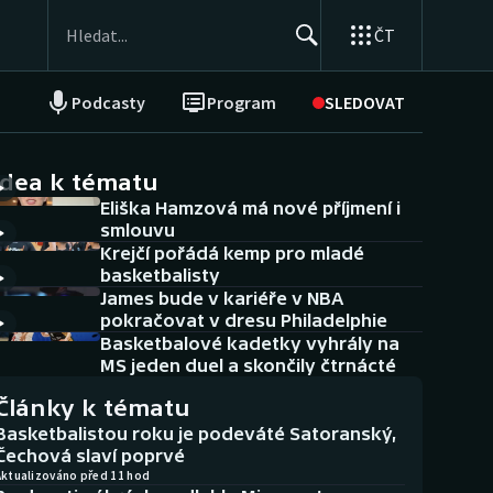
ČT
Podcasty
Program
SLEDOVAT
NEPŘEHLÉDNĚTE
Soutěže
idea k tématu
Eliška Hamzová má nové příjmení i
Historické návraty
smlouvu
Krejčí pořádá kemp pro mladé
Aplikace ČT sport
basketbalisty
James bude v kariéře v NBA
AZ kvíz
pokračovat v dresu Philadelphie
Basketbalové kadetky vyhrály na
MS jeden duel a skončily čtrnácté
Články k tématu
Basketbalistou roku je podeváté Satoranský,
Čechová slaví poprvé
Aktualizováno před 11 hod