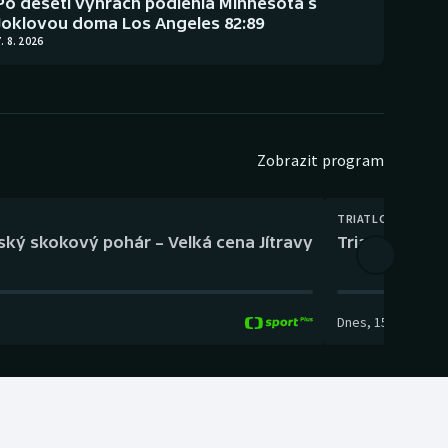
Po deseti výhrách podlehla Minnesota s
Joklovou doma Los Angeles 82:89
. 8. 2026
Zobrazit program
TRIATLON
eský skokový pohár – Velká cena Jítravy
Triatlon: XTE
Dnes
,
15:00
-
16:10