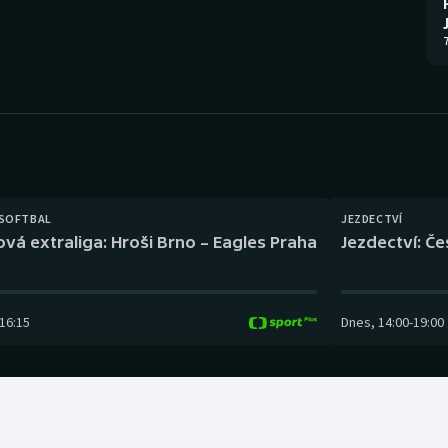
Moderní pětiboj
Triatlon
7
Motorsport
Veslování
Olympijské hry
Vodní slalom
Parasport
Volejbal
Plavání
Ostatní
 SOFTBAL
JEZDECTVÍ
ová extraliga: Hroši Brno – Eagles Praha
Jezdectví: Č
Plážový volejbal
16:15
Dnes
,
14:00
-
19:00