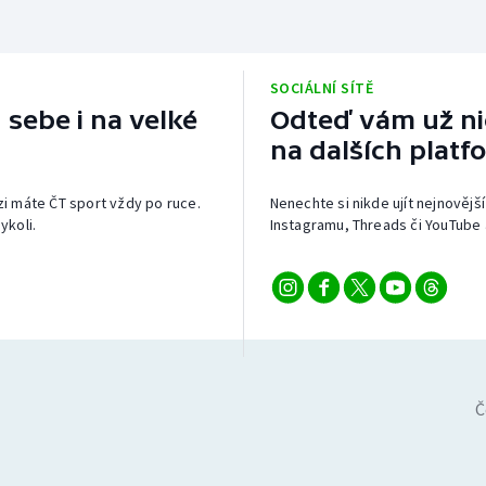
SOCIÁLNÍ SÍTĚ
 sebe i na velké
Odteď vám už nic
na dalších platf
izi máte ČT sport vždy po ruce.
Nenechte si nikde ujít nejnovější
ykoli.
Instagramu, Threads či YouTube 
Č