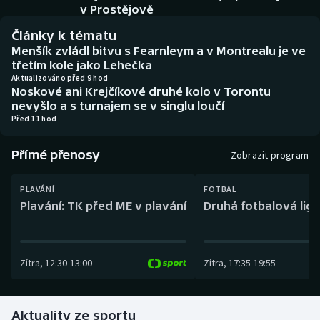
Baseball a softbal
Soutěže
v Prostějově
Články k tématu
Basketbal
Historické návraty
Menšík zvládl bitvu s Fearnleym a v Montrealu je ve
třetím kole jako Lehečka
Biatlon
Aplikace ČT sport
Aktualizováno před 9 hod
Noskové ani Krejčíkové druhé kolo v Torontu
nevyšlo a s turnajem se v singlu loučí
Boby a skeleton
AZ kvíz
Před 11 hod
Box
Přímé přenosy
Zobrazit program
Curling
PLAVÁNÍ
FOTBAL
Plavání: TK před ME v plavání
Druhá fotbalová liga
Dostihy
Florbal
Zítra
,
12:30
-
13:00
Zítra
,
17:35
-
19:55
Futsal
Aktuality ze sportu
Golf