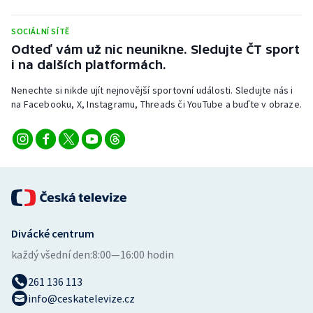
Stolní tenis
SOCIÁLNÍ SÍTĚ
Triatlon
Odteď vám už nic neunikne. Sledujte ČT sport
i na dalších platformách.
Veslování
Nenechte si nikde ujít nejnovější sportovní události. Sledujte nás i
na Facebooku, X, Instagramu, Threads či YouTube a buďte v obraze.
Vodní slalom
Volejbal
Ostatní
Divácké centrum
každý všední den:
8:00—16:00 hodin
261 136 113
info@ceskatelevize.cz