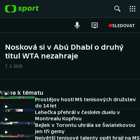
POPULÁRNÍ
SLEDOVAT
Fotbal
Nosková si v Abú Dhabí o druhý
titul WTA nezahraje
Hokej
7. 2. 2025
Tenis
Atletika
Videa k tématu
Cyklistika
Prostějov hostí MS tenisových družstev
do 14 let
Lehečka přehrál v českém duelu v
DALŠÍ SPORTY
Montrealu Kopřivu
Bejlek v Torontu uhrála se Šwiatekovou
Americký fotbal
NEPŘEHLÉDNĚTE
jen tři gemy
Největší tenisové talenty opět hrají na MS