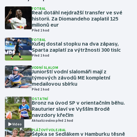
FOTBAL
Real dotáhl nejdražší transfer ve své
Gymnastika
historii. Za Diomandeho zaplatil 125
milionů eur
Házená
Před 1 hod
FOTBAL
Jezdectví
Kušej dostal stopku na dva zápasy,
Sparta zaplatí za výtržnosti 300 tisíc
Před 1 hod
Judo
VODNÍ SLALOM
Juniorští vodní slalomáři mají z
Krasobruslení
týmových závodů ME kompletní
medailovou sbírku
Lezení
Před 1 hod
OSTATNÍ
Lyže a snowboard
Bronz na úvod SP v orientačním běhu.
Rauturier slaví ve Vyšším Brodě
navzdory křečím
Moderní pětiboj
Aktualizováno před 2 hod
Video
PLÁŽOVÝ VOLEJBAL
Motorsport
Šépka se Sedlákem v Hamburku těsně