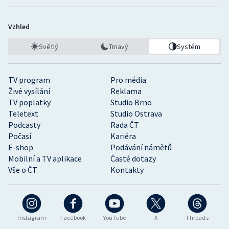
Vzhled
Světlý
Tmavý
Systém
TV program
Pro média
Živé vysílání
Reklama
TV poplatky
Studio Brno
Teletext
Studio Ostrava
Podcasty
Rada ČT
Počasí
Kariéra
E-shop
Podávání námětů
Mobilní a TV aplikace
Časté dotazy
Vše o ČT
Kontakty
Instagram
Facebook
YouTube
X
Threads