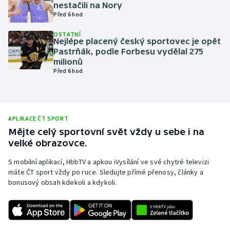
nestačili na Nory
Olympijské hry
Před 6 hod
OSTATNÍ
Parasport
Nejlépe placený český sportovec je opět
Pastrňák, podle Forbesu vydělal 275
milionů
Plavání
Před 6 hod
Plážový volejbal
Ragby
APLIKACE ČT SPORT
Mějte celý sportovní svět vždy u sebe i na
Rychlobruslení
velké obrazovce.
S mobilní aplikací, HbbTV a apkou iVysílání ve své chytré televizi
Rychlostní kanoistika
máte ČT sport vždy po ruce. Sledujte přímé přenosy, články a
bonusový obsah kdekoli a kdykoli.
Short track
Sportovní střelba