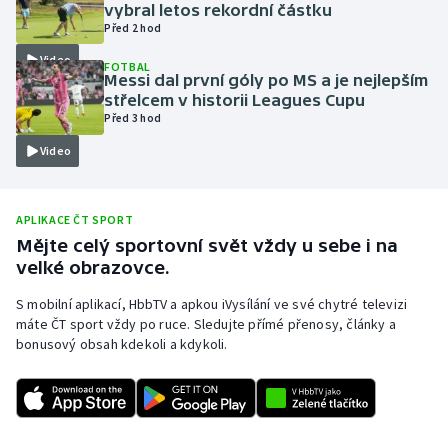
vybral letos rekordní částku
Olympijské hry
Před 2 hod
Video
FOTBAL
Parasport
Messi dal první góly po MS a je nejlepším
střelcem v historii Leagues Cupu
Před 3 hod
Plavání
Video
Plážový volejbal
Ragby
APLIKACE ČT SPORT
Mějte celý sportovní svět vždy u sebe i na
velké obrazovce.
Rychlobruslení
S mobilní aplikací, HbbTV a apkou iVysílání ve své chytré televizi
Rychlostní kanoistika
máte ČT sport vždy po ruce. Sledujte přímé přenosy, články a
bonusový obsah kdekoli a kdykoli.
Short track
Sportovní střelba