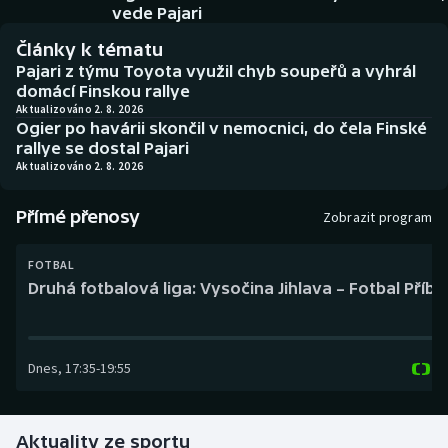
Baseball a softbal
Soutěže
vede Pajari
Články k tématu
Basketbal
Historické návraty
Pajari z týmu Toyota využil chyb soupeřů a vyhrál
domácí Finskou rallye
Biatlon
Aplikace ČT sport
Aktualizováno 2. 8. 2026
Ogier po havárii skončil v nemocnici, do čela Finské
rallye se dostal Pajari
Boby a skeleton
AZ kvíz
Aktualizováno 2. 8. 2026
Box
Přímé přenosy
Zobrazit program
Curling
FOTBAL
Druhá fotbalová liga: Vysočina Jihlava – Fotbal Příb
Dostihy
Florbal
Dnes
,
17:35
-
19:55
Futsal
Aktuality ze sportu
Golf