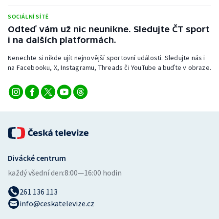
Stolní tenis
SOCIÁLNÍ SÍTĚ
Odteď vám už nic neunikne. Sledujte ČT sport
Triatlon
i na dalších platformách.
Veslování
Nenechte si nikde ujít nejnovější sportovní události. Sledujte nás i
na Facebooku, X, Instagramu, Threads či YouTube a buďte v obraze.
Vodní slalom
Volejbal
Ostatní
Divácké centrum
každý všední den:
8:00—16:00 hodin
261 136 113
info@ceskatelevize.cz