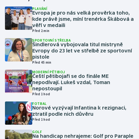
PLAVÁNÍ
Evropa je pro nás velká prověrka toho,
Gymnastika
kde právě jsme, míní trenérka Škábová a
věří v medaili
Házená
Před 2 min
SPORTOVNÍ STŘELBA
Jezdectví
Šindlerová vybojovala titul mistryně
Evropy do 23 let ve střelbě ze sportovní
pistole
Judo
Před 45 min
MODERNÍ PĚTIBOJ
Krasobruslení
Čeští pětibojaři se do finále ME
nepodívají. Lukeš vzdal, Toman
Lezení
nepostoupil
Před 1 hod
Lyže a snowboard
FOTBAL
Norové vyzývají Infantina k rezignaci,
ztratil podle nich důvěru
Moderní pětiboj
Před 1 hod
GOLF
Motorsport
Na handicap nehrajeme: Golf pro Paraple