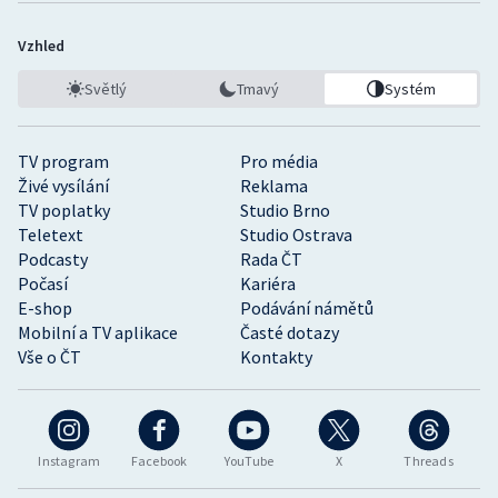
Vzhled
Světlý
Tmavý
Systém
TV program
Pro média
Živé vysílání
Reklama
TV poplatky
Studio Brno
Teletext
Studio Ostrava
Podcasty
Rada ČT
Počasí
Kariéra
E-shop
Podávání námětů
Mobilní a TV aplikace
Časté dotazy
Vše o ČT
Kontakty
Instagram
Facebook
YouTube
X
Threads