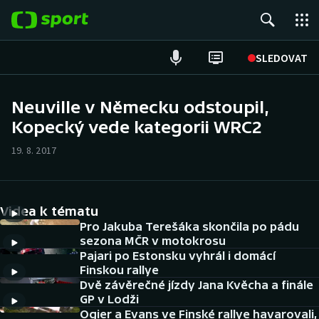
POPULÁRNÍ
SLEDOVAT
Fotbal
Neuville v Německu odstoupil,
Kopecký vede kategorii WRC2
Hokej
19. 8. 2017
Tenis
Atletika
Videa k tématu
Cyklistika
Pro Jakuba Terešáka skončila po pádu
sezona MČR v motokrosu
Pajari po Estonsku vyhrál i domácí
DALŠÍ SPORTY
Finskou rallye
Dvě závěrečné jízdy Jana Kvěcha a finále
Americký fotbal
NEPŘEHLÉDNĚTE
GP v Lodži
Ogier a Evans ve Finské rallye havarovali,